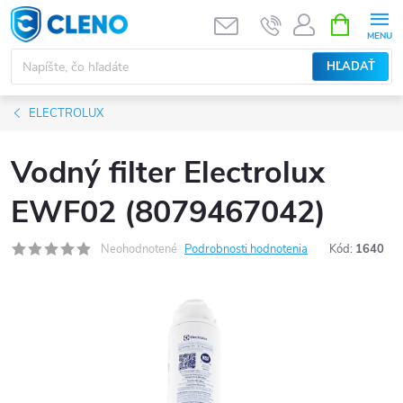
Prejsť
NÁKUPN
KOŠÍK
na
obsah
HĽADAŤ
ELECTROLUX
Vodný filter Electrolux
EWF02 (8079467042)
Neohodnotené
Podrobnosti hodnotenia
Kód:
1640