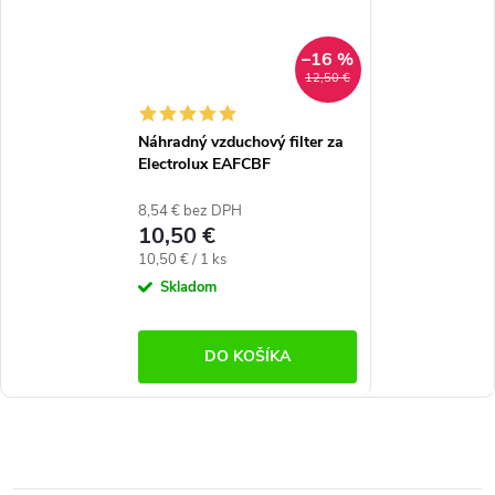
–16 %
12,50 €
Náhradný vzduchový filter za
Electrolux EAFCBF
8,54 € bez DPH
10,50 €
Jednotková
10,50 € / 1 ks
cena:
Skladom
DO KOŠÍKA