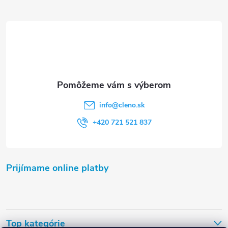
ä
t
i
e
info
@
cleno.sk
+420 721 521 837
Prijímame online platby
Top kategórie