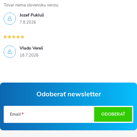
Tovar nema slovensku verziu
Jozef Pukluš
7.8.2026
Vlado Vereš
18.7.2026
Odoberať newsletter
Z
Email
ODOBERAŤ
á
p