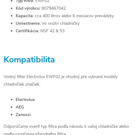
Typ filtra:
EWF02
Kód výrobcu:
8079467042
Kapacita:
cca 400 litrov alebo 6 mesiacov prevádzky
Umiestnenie:
Vo vnútri chladničky
Certifikácia:
NSF 42 & 53
Kompatibilita
Vodný filter Electrolux EWF02 je vhodný pre vybrané modely
chladničiek značiek:
Electrolux
AEG
Zanussi
Odporúčame overiť typ filtra podľa návodu k vašej chladničke alebo
podľa označenia pôvodného filtra.