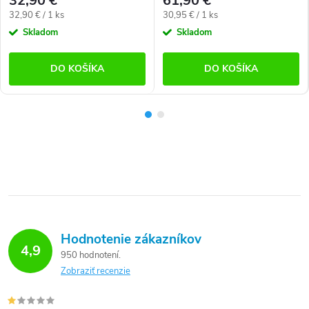
32,90 €
61,90 €
Jednotková
Jednotková
32,90 € / 1 ks
30,95 € / 1 ks
cena:
cena:
Skladom
Skladom
DO KOŠÍKA
DO KOŠÍKA
Hodnotenie zákazníkov
4,9
950 hodnotení
Zobraziť recenzie