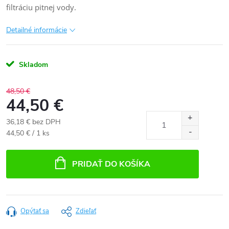
filtráciu pitnej vody.
Detailné informácie
Skladom
48,50 €
44,50 €
36,18 € bez DPH
Jednotková
44,50 € / 1 ks
cena:
PRIDAŤ DO KOŠÍKA
Opýtať sa
Zdieľať