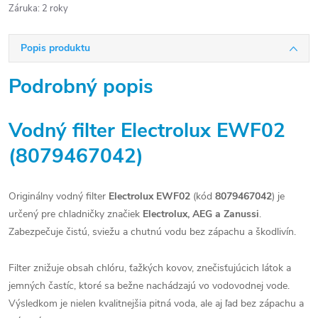
Záruka
:
2 roky
Popis produktu
Podrobný popis
Vodný filter Electrolux EWF02
(8079467042)
Originálny vodný filter
Electrolux EWF02
(kód
8079467042
) je
určený pre chladničky značiek
Electrolux, AEG a Zanussi
.
Zabezpečuje čistú, sviežu a chutnú vodu bez zápachu a škodlivín.
Filter znižuje obsah chlóru, ťažkých kovov, znečisťujúcich látok a
jemných častíc, ktoré sa bežne nachádzajú vo vodovodnej vode.
Výsledkom je nielen kvalitnejšia pitná voda, ale aj ľad bez zápachu a