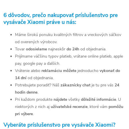
dosah do každého rohu vašej...
Kompatibilita:...
O
v
6 dôvodov, prečo nakupovať príslušenstvo pre
vysávače Xiaomi práve u nás:
l
á
Máme širokú ponuku kvalitných filtrov a vreckových sáčkov
od overených výrobcov.
d
Tovar
odosielame
najneskôr
do 24h
od objednania.
a
Prijímame väčšinu typov platieb, vrátane online platieb, apple
pay, google pay a ďalších.
c
Vrátenie alebo
reklamáciu môžete
jednoducho
vykonať do
i
14 dní
od objednania.
Potrebujete poradiť? Náš
zákaznícky chat
je tu pre vás
24
e
hodín denne
.
p
Pri každom produkte
nájdete
všetky
dôležité informácie
. U
r
niektorých z nich aj
užívateľské recenzie
, ktoré vám
pomôžu
pri výbere
.
v
Vyberáte príslušenstvo pre vysávače Xiaomi?