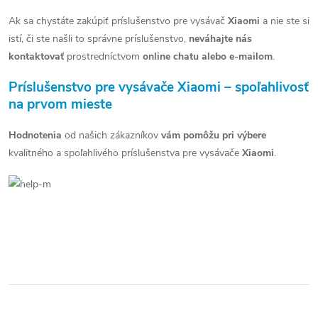
k
y
Ak sa chystáte zakúpiť príslušenstvo pre vysávač
Xiaomi
a nie ste si
istí, či ste našli to správne príslušenstvo,
neváhajte nás
v
kontaktovať
prostredníctvom
online chatu alebo e-mailom
.
ý
Príslušenstvo pre vysávače Xiaomi – spoľahlivosť
p
na prvom mieste
i
Hodnotenia
od našich zákazníkov
vám pomôžu pri výbere
s
kvalitného a spoľahlivého príslušenstva pre vysávače
Xiaomi
.
u