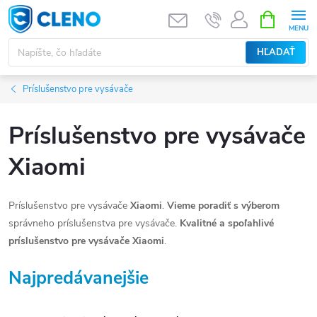
Prejsť
NÁKUPN
KOŠÍK
na
obsah
HĽADAŤ
Príslušenstvo pre vysávače
Príslušenstvo pre vysávače
Xiaomi
Príslušenstvo pre vysávače
Xiaomi
.
Vieme poradiť s výberom
správneho príslušenstva pre vysávače.
Kvalitné a spoľahlivé
príslušenstvo pre vysávače
Xiaomi
.
Najpredávanejšie