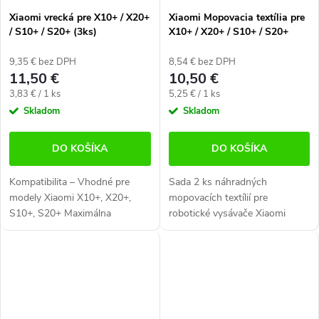
Xiaomi vrecká pre X10+ / X20+
Xiaomi Mopovacia textília pre
/ S10+ / S20+ (3ks)
X10+ / X20+ / S10+ / S20+
(2ks)
9,35 € bez DPH
8,54 € bez DPH
11,50 €
10,50 €
Jednotková
Jednotková
3,83 € / 1 ks
5,25 € / 1 ks
cena:
cena:
Skladom
Skladom
DO KOŠÍKA
DO KOŠÍKA
Kompatibilita – Vhodné pre
Sada 2 ks náhradných
modely Xiaomi X10+, X20+,
mopovacích textílií pre
S10+, S20+ Maximálna
robotické vysávače Xiaomi
čistota – Efektívne
X10+ / X20+ / S10+ / S20+.
zachytáva prach, nečistoty a
Tieto kvalitné textílie sú
alergény Jednoduchá...
navrhnuté na efektívne
mopovanie vašich...