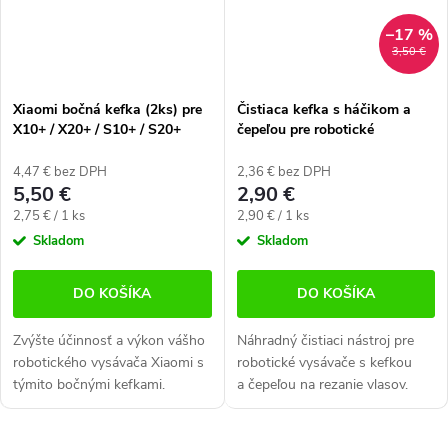
–17 %
3,50 €
Xiaomi bočná kefka (2ks) pre
Čistiaca kefka s háčikom a
X10+ / X20+ / S10+ / S20+
čepeľou pre robotické
vysávače
4,47 € bez DPH
2,36 € bez DPH
5,50 €
2,90 €
Jednotková
Jednotková
2,75 € / 1 ks
2,90 € / 1 ks
cena:
cena:
Skladom
Skladom
DO KOŠÍKA
DO KOŠÍKA
Zvýšte účinnosť a výkon vášho
Náhradný čistiaci nástroj pre
robotického vysávača Xiaomi s
robotické vysávače s kefkou
týmito bočnými kefkami.
a čepeľou na rezanie vlasov.
Balenie obsahuje 2 ks, ktoré
Multifunkčný, praktický, ideálny
poskytujú dokonalé čistenie a
na údržbu rotačných kefiek.