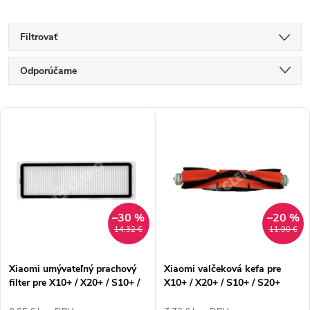
Filtrovať
R
Odporúčame
a
Najlacnejšie
V
d
Najdrahšie
ý
e
Najpredávanejšie
p
n
Abecedne
i
i
–30 %
–20 %
s
e
14,32 €
11,90 €
p
p
Xiaomi umývateľný prachový
Xiaomi valčeková kefa pre
r
filter pre X10+ / X20+ / S10+ /
X10+ / X20+ / S10+ / S20+
r
S20+ (2ks)