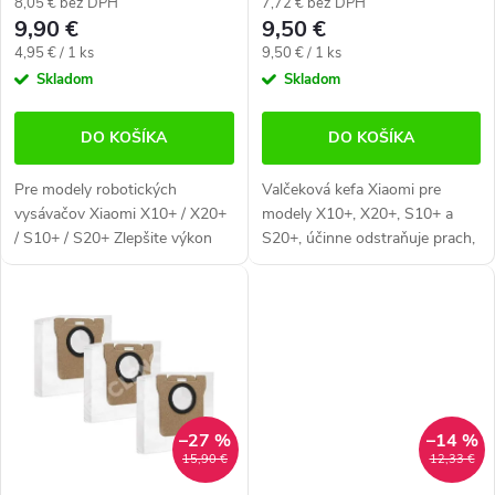
o
o
8,05 € bez DPH
7,72 € bez DPH
9,90 €
9,50 €
d
d
Jednotková
Jednotková
4,95 € / 1 ks
9,50 € / 1 ks
cena:
cena:
Skladom
Skladom
u
u
k
k
DO KOŠÍKA
DO KOŠÍKA
t
t
Pre modely robotických
Valčeková kefa Xiaomi pre
vysávačov Xiaomi X10+ / X20+
modely X10+, X20+, S10+ a
o
o
/ S10+ / S20+ Zlepšite výkon
S20+, účinne odstraňuje prach,
v
svojho robotického vysávača
chlpy aj nečistoty. Perfektný
v
Xiaomi s týmito umývateľnými
výkon pre dôkladné čistenie
prachovými filtrami. Balenie
všetkých typov podláh.
obsahuje...
–27 %
–14 %
15,90 €
12,33 €