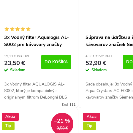
3x Vodný filter Aqualogis AL-
Súprava na údržbu a 
S002 pre kávovary značky
kávovarov značiek Si
Delonghi (náhrada filtra DLS
AEG, Bosch, Krups, N
19,11 € bez DPH
43,01 € bez DPH
C002)
23,50 €
DO KOŠÍKA
52,90 €
DO
Skladom
Skladom
3x Vodný filter AQUALOGIS AL-
Sada obsahuje: 3x Vodný f
S002, ktorý je kompatibilný s
Aqua Crystalis AC-F008 
originálnym filtrom DeLonghi DLS
kávovarov značky Siemen
C002 zlepšuje kvalitu vody a tým
Bosch, Krups, Nivona 1x
Kód:
111
zabezpečuje redukciu vodného
Dezinfekčný a antibakteriá
kameňa. Kompatibilný s...
zvyškov mlieka Aqua...
Akcia
Akcia
–21 %
Tip
Tip
9,50 €