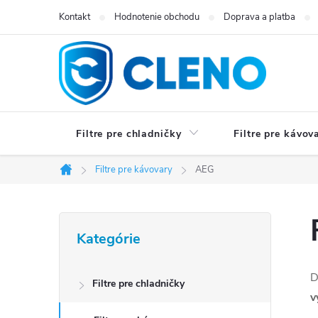
Prejsť
Kontakt
Hodnotenie obchodu
Doprava a platba
na
obsah
Filtre pre chladničky
Filtre pre kávov
Filtre pre kávovary
AEG
Domov
B
Preskočiť
Kategórie
kategórie
o
č
D
Filtre pre chladničky
v
n