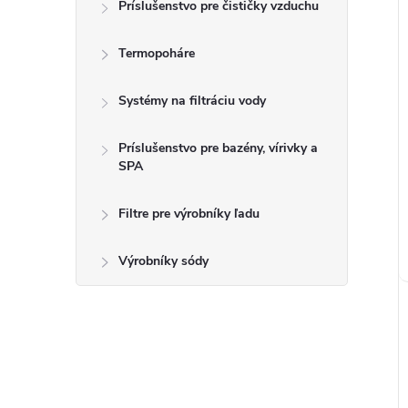
Príslušenstvo pre čističky vzduchu
r
Termopoháre
Systémy na filtráciu vody
t
Príslušenstvo pre bazény, vírivky a
SPA
Filtre pre výrobníky ľadu
t
Výrobníky sódy