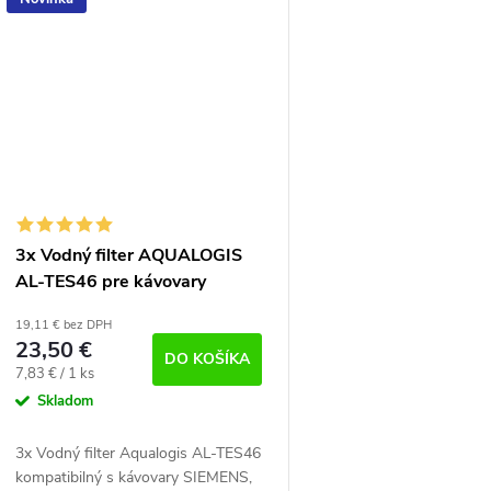
3x Vodný filter AQUALOGIS
AL-TES46 pre kávovary
značky Krups, Nivona, AEG,
19,11 € bez DPH
Siemens, Bosch
23,50 €
DO KOŠÍKA
Jednotková
7,83 € / 1 ks
cena:
Skladom
3x Vodný filter Aqualogis AL-TES46
kompatibilný s kávovary SIEMENS,