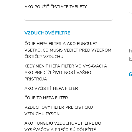
AKO POUŽIŤ ČISTIACE TABLETY
VZDUCHOVÉ FILTRE
ČO JE HEPA FILTER A AKO FUNGUJE?
F
VŠETKO, ČO MUSÍŠ VEDIEŤ PRED VÝBEROM
l
ČISTIČKY VZDUCHU
k
KEDY MENIŤ HEPA FILTER VO VYSÁVAČI A
AKO PREDĹŽI ŽIVOTNOSŤ VÁŠHO
6
PRÍSTROJA
AKO VYČISTIŤ HEPA FILTER
ČO JE TO HEPA FILTER
i
VZDUCHOVÝ FILTER PRE ČISTIČKU
VZDUCHU DYSON
AKO FUNGUJÚ VZDUCHOVÉ FILTRE DO
VYSÁVAČOV A PREČO SÚ DÔLEŽITÉ