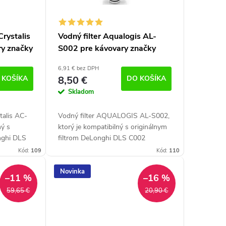
Crystalis
Vodný filter Aqualogis AL-
y značky
S002 pre kávovary značky
tra DLS
Delonghi (náhrada filtra DLS
6,91 € bez DPH
C002)
 KOŠÍKA
8,50 €
DO KOŠÍKA
Skladom
talis AC-
Vodný filter AQUALOGIS AL-S002,
ný s
ktorý je kompatibilný s originálnym
nghi DLS
filtrom DeLonghi DLS C002
y a tým
zlepšuje kvalitu vody a tým
Kód:
109
Kód:
110
dného
zabezpečuje redukciu vodného
kameňa. Kompatibilný s...
Novinka
–11 %
–16 %
59,65 €
20,90 €