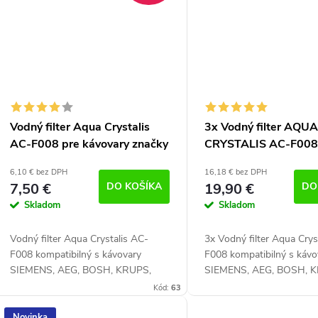
Vodný filter Aqua Crystalis
3x Vodný filter AQU
AC-F008 pre kávovary značky
CRYSTALIS AC-F008
Krups, Nivona, AEG, Siemens,
kávovary značky Krup
6,10 € bez DPH
16,18 € bez DPH
Bosch
Nivona, AEG, Siemen
7,50 €
DO KOŠÍKA
19,90 €
DO
Skladom
Skladom
Vodný filter Aqua Crystalis AC-
3x Vodný filter Aqua Crys
F008 kompatibilný s kávovary
F008 kompatibilný s kávo
SIEMENS, AEG, BOSH, KRUPS,
SIEMENS, AEG, BOSH, 
NIVONA, MELITTA. Kompatibilný s
NIVONA, MELITTA. Filter
Kód:
63
filtrami AEG9000849514, Bosch
kvality zabraňuje usadzov
TCZ6003 461732, Siemens...
vodného kameňa....
Novinka