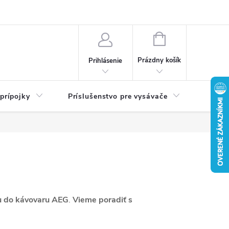
né podmienky
Ochrana osobných údajov
Návody
NÁKUPNÝ
KOŠÍK
Prázdny košík
Prihlásenie
 prípojky
Príslušenstvo pre vysávače
Filtra
u do kávovaru
AEG
.
Vieme poradiť s