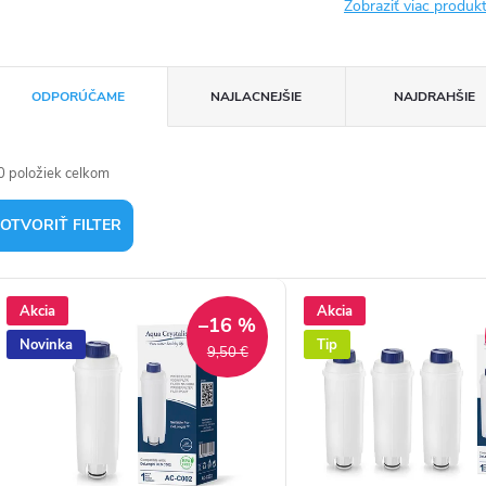
Zobraziť viac produ
R
ODPORÚČAME
NAJLACNEJŠIE
NAJDRAHŠIE
a
d
0
položiek celkom
e
OTVORIŤ FILTER
n
V
Akcia
Akcia
–16 %
ý
e
Novinka
Tip
9,50 €
p
p
s
o