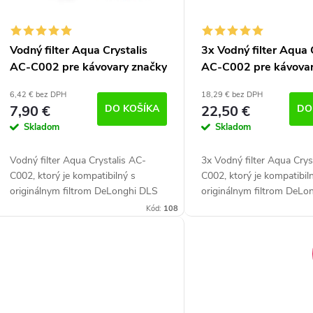
p
d
u
Vodný filter Aqua Crystalis
3x Vodný filter Aqua 
AC-C002 pre kávovary značky
AC-C002 pre kávovar
o
k
Delonghi (náhrada filtra DLS
Delonghi (náhrada fil
d
6,42 € bez DPH
18,29 € bez DPH
C002)
C002)
7,90 €
DO KOŠÍKA
22,50 €
DO
u
o
Skladom
Skladom
k
v
Vodný filter Aqua Crystalis AC-
3x Vodný filter Aqua Crys
C002, ktorý je kompatibilný s
C002, ktorý je kompatibil
originálnym filtrom DeLonghi DLS
originálnym filtrom DeLo
o
C002 zlepšuje kvalitu vody a tým
C002 zlepšuje kvalitu vod
Kód:
108
zabezpečuje redukciu vodného
zabezpečuje redukciu vo
v
kameňa. Kompatibilný...
kameňa....