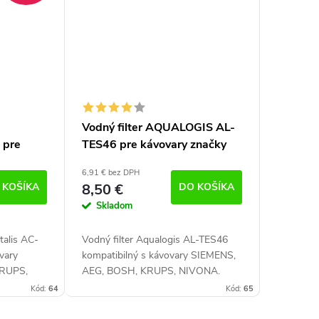
A
Vodný filter AQUALOGIS AL-
 pre
TES46 pre kávovary značky
s,
Krups, Nivona, AEG, Siemens,
6,91 € bez DPH
s, Bosch
Bosch
 KOŠÍKA
8,50 €
DO KOŠÍKA
Skladom
talis AC-
Vodný filter Aqualogis AL-TES46
vary
kompatibilný s kávovary SIEMENS,
KRUPS,
AEG, BOSH, KRUPS, NIVONA.
 vysokej
Filter vysokej kvality zabraňuje
Kód:
64
Kód:
65
aniu
usadzovaniu vodného kameňa.
Kompatibilný s...