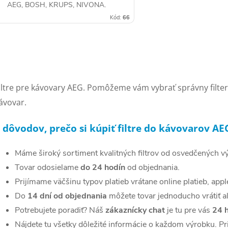
AEG, BOSH, KRUPS, NIVONA.
Filter vysokej kvality zabraňuje
Kód:
66
usadzovaniu vodného kameňa.
Kompatibilný s...
O
v
iltre pre kávovary AEG. Pomôžeme vám vybrať správny filter 
ávovar.
á
 dôvodov, prečo si kúpiť filtre do kávovarov AE
d
a
Máme široký sortiment kvalitných filtrov od osvedčených v
c
T
ovar odosielame
do 24 hodín
od objednania.
Prijímame väčšinu typov platieb vrátane online platieb, appl
Do
14 dní od objednania
môžete tovar jednoducho vrátiť a
e
Potrebujete poradiť? Náš
zákaznícky chat
je tu pre vás
24 
p
Nájdete tu všetky dôležité informácie o každom výrobku. Pr