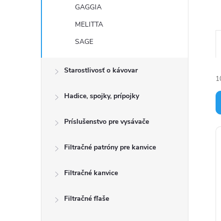
GAGGIA
MELITTA
SAGE
Starostlivosť o kávovar
1
Hadice, spojky, prípojky
Príslušenstvo pre vysávače
i
Filtračné patróny pre kanvice
Filtračné kanvice
i
r
Filtračné fľaše