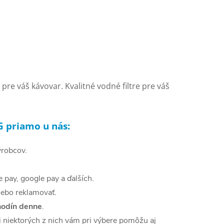
pre váš kávovar. Kvalitné vodné filtre pre váš
G priamo u nás:
ýrobcov.
e pay, google pay a ďalších.
lebo reklamovať.
hodín denne
.
i niektorých z nich vám pri výbere pomôžu aj