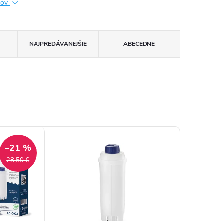
ktov
NAJPREDÁVANEJŠIE
ABECEDNE
–21 %
28,50 €