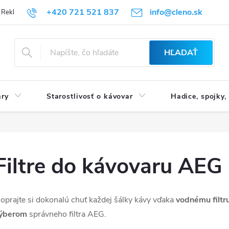
+420 721 521 837
info@cleno.sk
Reklamácia a vrátenie tovaru
B2B | Veľkoobchodný predaj
Obchod
HĽADAŤ
ary
Starostlivosť o kávovar
Hadice, spojky,
Filtre do kávovaru AEG
oprajte si dokonalú chuť každej šálky kávy vďaka
vodnému filtr
ýberom
správneho filtra AEG
.