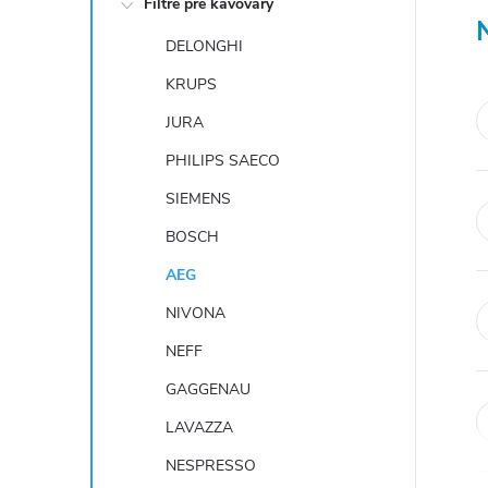
Filtre pre kávovary
ý
DELONGHI
p
KRUPS
a
JURA
n
PHILIPS SAECO
e
SIEMENS
BOSCH
l
AEG
NIVONA
NEFF
GAGGENAU
LAVAZZA
NESPRESSO