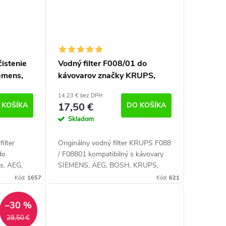
čistenie
Vodný filter F008/01 do
emens,
kávovarov značky KRUPS,
ivona
SIEMENS, AEG, BOSCH,
14,23 € bez DPH
NIVONA
 KOŠÍKA
17,50 €
DO KOŠÍKA
Skladom
ilter
Originálny vodný filter KRUPS F088
do
/ F08801 kompatibilný s kávovary
s, AEG,
SIEMENS, AEG, BOSH, KRUPS,
NIVONA. Filter vysokej kvality
Kód:
1657
Kód:
621
lny čistič
zabraňuje usadzovaniu vodného
kameňa. Kompatibilný...
–30 %
28,50 €