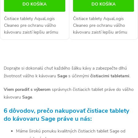
DO KOŠÍKA
DO KOŠÍKA
Čistiace tablety AquaLogis
Čistiace tablety AquaLogis
Cleaneo pre ochranu vášho
Cleaneo pre ochranu vášho
kávovaru zaistí lepšiu arómu
kávovaru zaistí lepšiu arómu
kávy a dlhšiu životnosť
kávy a dlhšiu životnosť
prístroja. Určené pre všetky
prístroja. Určené pre všetky
kávovary. Balenie obsahuje 10
kávovary. Balenie obsahuje 20
O
čistiacich...
čistiacich...
v
Doprajte si dokonalú chuť každého šálku kávy a zabezpečte dlhú
životnosť vášho k kávovaru
Sage
s účinnými
čistiacimi tabletami
.
l
á
Viem poradiť s výberom
správnych čistiacich tabliet práve do vášho
kávovaru
Sage
.
d
6 dôvodov, prečo nakupovať čistiace tablety
a
do kávovaru Sage práve u nás:
c
Máme širokú ponuku kvalitných čistiacich tabliet Sage od
i