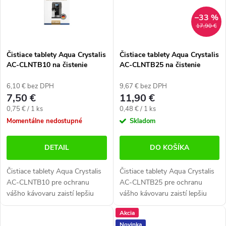
–33 %
17,90 €
Čistiace tablety Aqua Crystalis
Čistiace tablety Aqua Crystalis
AC-CLNTB10 na čistenie
AC-CLNTB25 na čistenie
kávovarov (10×2 g)
kávovarov (25×2 g)
6,10 € bez DPH
9,67 € bez DPH
7,50 €
11,90 €
Jednotková
Jednotková
0,75 € / 1 ks
0,48 € / 1 ks
cena:
cena:
Momentálne nedostupné
Skladom
DETAIL
DO KOŠÍKA
Čistiace tablety Aqua Crystalis
Čistiace tablety Aqua Crystalis
AC-CLNTB10 pre ochranu
AC-CLNTB25 pre ochranu
vášho kávovaru zaistí lepšiu
vášho kávovaru zaistí lepšiu
arómu kávy a dlhšiu životnosť
arómu kávy a dlhšiu životnosť
Akcia
prístroja. Určené pre všetky
prístroja. Určené pre všetky
Novinka