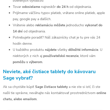
overených výrobcov.
e
Tovar
odosielame
najneskôr
do 24 h
od objednania.
p
Prijímame väčšinu typov platieb, vrátane online platieb, apple
pay, google pay a ďalších.
r
Vrátenie alebo
reklamáciu môžete
jednoducho
vykonať do
v
14 dní
od objednania.
Potrebujete poradiť? Náš zákaznícky chat je tu pre vás 24
k
hodín denne.
y
U každého produktu
nájdete
všetky
dôležité informácie
. U
niektorých z nich aj
používateľské recenzie
, ktoré vám
v
pomôžu s výberom
.
ý
Neviete, aké čistiace tablety do kávovaru
p
Sage vybrať?
i
Ak sa chystáte kúpiť
Sage čistiace tablety
a nie ste si istí, či ste
s
našli tie správne, neváhajte nás kontaktovať prostredníctvom
online
chatu, alebo emailom
.
u