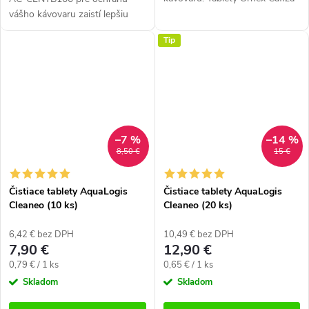
zaistia lepšiu arómu kávy a
vášho kávovaru zaistí lepšiu
dlhšiu životnosť prístroja.
arómu kávy a dlhšiu životnosť
Tip
Určené pre všetky kávovary....
prístroja. Určené pre všetky
kávovary. Balenie obsahuje...
–7 %
–14 %
8,50 €
15 €
Čistiace tablety AquaLogis
Čistiace tablety AquaLogis
Cleaneo (10 ks)
Cleaneo (20 ks)
6,42 € bez DPH
10,49 € bez DPH
7,90 €
12,90 €
Jednotková
Jednotková
0,79 € / 1 ks
0,65 € / 1 ks
cena:
cena:
Skladom
Skladom