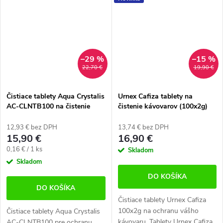
kávovary. Balenie obsahuje 10...
kávovary. Balenie obsahuje...
–29 %
–15 %
22,70 €
19,90 €
Čistiace tablety Aqua Crystalis
Urnex Cafiza tablety na
AC-CLNTB100 na čistenie
čistenie kávovarov (100x2g)
kávovarov (100×2 g)
12,93 € bez DPH
13,74 € bez DPH
15,90 €
16,90 €
Jednotková
0,16 € / 1 ks
Skladom
cena:
Skladom
DO KOŠÍKA
DO KOŠÍKA
Čistiace tablety Urnex Cafiza
100x2g na ochranu vášho
Čistiace tablety Aqua Crystalis
kávovaru. Tablety Urnex Cafiza
AC-CLNTB100 pre ochranu