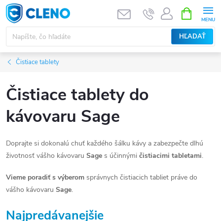
Prejsť
NÁKUPN
KOŠÍK
na
obsah
HĽADAŤ
Čistiace tablety
Čistiace tablety do
kávovaru Sage
Doprajte si dokonalú chuť každého šálku kávy a zabezpečte dlhú
životnosť vášho kávovaru
Sage
s účinnými
čistiacimi tabletami
.
Vieme poradiť s výberom
správnych čistiacich tabliet práve do
vášho kávovaru
Sage
.
Najpredávanejšie