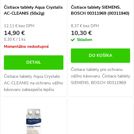
p
p
Čistiace tablety Aqua Crystalis
Čistiace tablety SIEMENS,
r
AC-CLEANIS (50x2g)
BOSCH 00311969 (00311940)
r
- 10 ks
o
o
12,11 € bez DPH
8,37 € bez DPH
14,90 €
10,30 €
d
d
Jednotková
0,30 € / 1 ks
Skladom
cena:
Momentálne nedostupné
u
u
DO KOŠÍKA
k
k
DETAIL
Čistiace tablety pre ochranu
t
t
vášho kávovaru. Čistiace tablety
Čistiace tablety Aqua Crystalis
SIEMENS, BOSCH 00311969
AC-CLEANIS na ochranu vášho
o
o
(00311940) zaistí lepšiu arómu
kávovaru zabezpečia lepšiu
v
kávy a dlhšiu životnosť
arómu kávy a dlhšiu životnosť
v
prístroja. Určené pre všetky...
kávovaru. Určené pre všetky
kávovary. Balenie obsahuje 50...