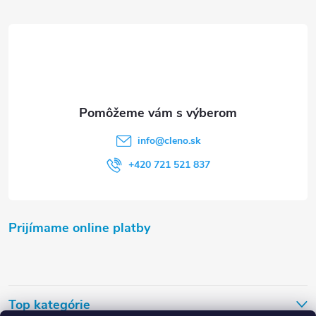
ä
t
i
e
info
@
cleno.sk
+420 721 521 837
Prijímame online platby
Top kategórie