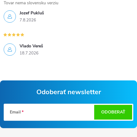
Tovar nema slovensku verziu
Jozef Pukluš
7.8.2026
Vlado Vereš
18.7.2026
Odoberať newsletter
Z
Email
ODOBERAŤ
á
p