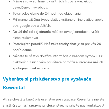
Máme široký sortiment kvalitných filtrov a vreciek od
d
osvedčených výrobcov.
a
T
ovar odosielame
do 24 hodín
od objednania.
Prijímame väčšinu typov platieb vrátane online platieb, apple
c
pay, google pay a ďalších.
i
Do
14 dní od objednania
môžete tovar jednoducho vrátiť
alebo reklamovať.
e
Potrebujete poradiť? Náš
zákaznícky chat
je tu pre vás
24
p
hodín denne
.
Nájdete tu všetky dôležité informácie o každom výrobku. Pri
r
niektorých z nich vám pri výbere pomôžu aj
recenzie našich
v
spokojných zákazníkov
.
k
Vyberáte si príslušenstvo pre vysávače
y
Rowenta?
v
Ak sa chystáte kúpiť príslušenstvo pre vysávače
Rowenta
a nie ste
ý
si istí, či ste našli
správne príslušenstvo
, neváhajte nás kontaktovať