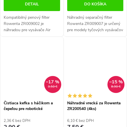
DETAIL
DO KOŠÍKA
Kompatibilný penový filter
Náhradný separačný filter
Rowenta ZR009002 je
Rowenta ZR009007 je určený
náhradou pre vysávače Air
pre modely tyčových vysávačov
Force Flex 560 a ďalšie modely.
X-Force Flex 11.60 a 12.60
Účinne zachytáva prach a
RH98xx, 14.60 a 15.60 RH99xx
nečistoty, pomáha udržiavať
Zabezpečuje efektívne
výkon vysávača...
oddelenie...
–17 %
–15 %
3,50 €
8,90 €
Čistiaca kefka s háčikom a
Náhradné vrecká za Rowenta
čepeľou pre robotické
ZR200540 (4ks)
vysávače
2,36 € bez DPH
6,10 € bez DPH