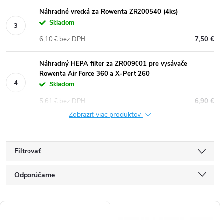
Náhradné vrecká za Rowenta ZR200540 (4ks)
Skladom
6,10 € bez DPH
7,50 €
Náhradný HEPA filter za ZR009001 pre vysávače
Rowenta Air Force 360 ​​a X-Pert 260
Skladom
5,61 € bez DPH
6,90 €
Zobraziť viac produktov
Filtrovať
R
Odporúčame
a
Najlacnejšie
V
d
Najdrahšie