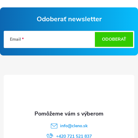
Odoberať newsletter
Z
Email
ODOBERAŤ
á
p
ä
t
i
e
info
@
cleno.sk
+420 721 521 837