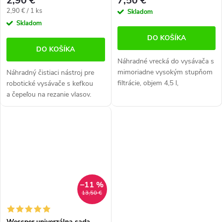
2,90 €
7,50 €
Jednotková
2,90 € / 1 ks
Skladom
cena:
Skladom
DO KOŠÍKA
DO KOŠÍKA
Náhradné vrecká do vysávača s
mimoriadne vysokým stupňom
Náhradný čistiaci nástroj pre
filtrácie, objem 4,5 l,
robotické vysávače s kefkou
automatické uzatváranie,
a čepeľou na rezanie vlasov.
kompatibilné so sáčkovými
Multifunkčný, praktický, ideálny
vysávačmi Rowenta a s
na údržbu rotačných kefiek.
automatickou...
Kompatibilita:...
–11 %
13,50 €
Wessper univerzálna sada