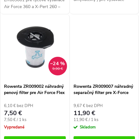
o
o
Rowenta Compact Power
Air Force 360 a X-Pert 260 –
v
Cyclonic RO37xx. Obsah
kompatibilný s modelmi
v
balenia: 1x filter s vysokou
RH7324WO, RH7329WO,
filtráciou + 1x penový...
RH9051WO, RH9079WO,
RH9079WO....
–24 %
9,90 €
Rowenta ZR009002 náhradný
Rowenta ZR009007 náhradný
penový filter pre Air Force Flex
separačný filter pre X-Force
560
11.60 a 12.60 RH98xx, 14.60 a
15.60 RH99xx
6,10 € bez DPH
9,67 € bez DPH
7,50 €
11,90 €
Jednotková
Jednotková
7,50 € / 1 ks
11,90 € / 1 ks
cena:
cena:
Vypredané
Skladom