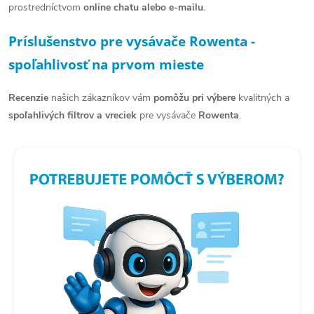
p
prostredníctvom
online chatu alebo e-mailu
.
i
Príslušenstvo pre vysávače Rowenta -
s
spoľahlivosť na prvom mieste
u
Recenzie
našich zákazníkov vám
pomôžu pri výbere
kvalitných a
spoľahlivých filtrov a vreciek
pre vysávače
Rowenta
.