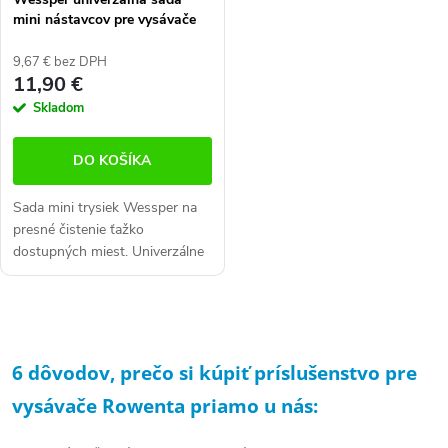
mini nástavcov pre vysávače
(8ks)
9,67 € bez DPH
11,90 €
Skladom
DO KOŠÍKA
Sada mini trysiek Wessper na
presné čistenie ťažko
dostupných miest. Univerzálne
použitie, rýchla výmena
nadstavcov, nízka hmotnosť.
Kompatibilné s trubicami s
O
priemerom...
v
6 dôvodov, prečo si kúpiť príslušenstvo pre
l
vysávače Rowenta priamo u nás:
á