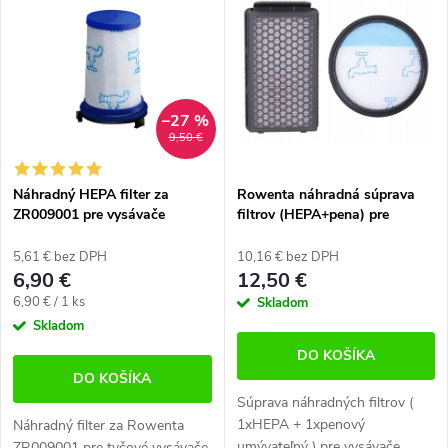
ý
e
Najpredávanejšie
p
n
Abecedne
i
i
–27 %
s
e
9,50 €
p
p
Náhradný HEPA filter za
Rowenta náhradná súprava
r
ZR009001 pre vysávače
filtrov (HEPA+pena) pre
r
Rowenta Air Force 360 ​​a X-
Compact Power Cyclonic
o
Pert 260
RO37
o
5,61 € bez DPH
10,16 € bez DPH
6,90 €
12,50 €
d
d
Jednotková
6,90 € / 1 ks
Skladom
cena:
Skladom
u
u
DO KOŠÍKA
k
k
DO KOŠÍKA
Súprava náhradných filtrov (
t
t
1xHEPA + 1xpenový
Náhradný filter za Rowenta
umývateľný ) pre vysávače
ZR009001 pre tyčové vysávače