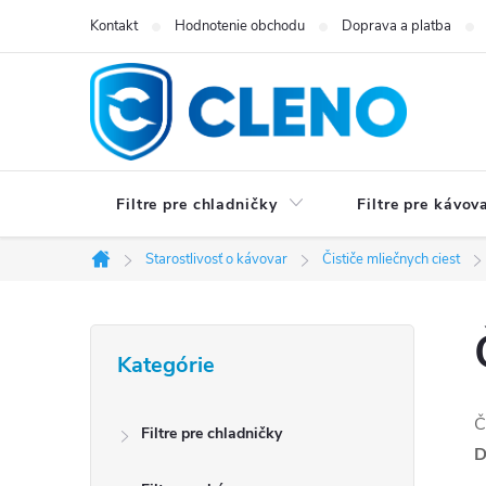
Prejsť
Kontakt
Hodnotenie obchodu
Doprava a platba
na
obsah
Filtre pre chladničky
Filtre pre kávov
Starostlivosť o kávovar
Čističe mliečnych ciest
Domov
B
Preskočiť
Kategórie
kategórie
o
č
Č
Filtre pre chladničky
D
n