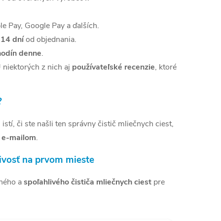
le Pay, Google Pay a ďalších.
 14 dní
od objednania.
hodín denne
.
U niektorých z nich aj
používateľské recenzie
, ktoré
?
 istí, či ste našli ten správny čistič mliečnych ciest,
o e-mailom
.
livosť na prvom mieste
tného a
spoľahlivého čističa mliečnych ciest
pre