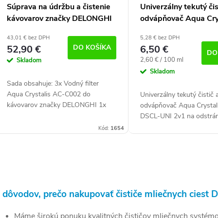
u
Súprava na údržbu a čistenie
Univerzálny tekutý čis
kávovarov značky DELONGHI
odvápňovač Aqua Cry
o
k
AC-DSCL-UNI (250m
d
43,01 € bez DPH
5,28 € bez DPH
52,90 €
DO KOŠÍKA
6,50 €
DO
u
Jednotková
o
2,60 € / 100 ml
Skladom
cena:
Skladom
k
v
Sada obsahuje: 3x Vodný filter
Aqua Crystalis AC-C002 do
Univerzálny tekutý čistič 
kávovarov značky DELONGHI 1x
odvápňovač Aqua Crystal
o
Dezinfekčný a antibakteriálny čistič
DSCL-UNI 2v1 na odstrá
zvyškov mlieka Aqua Crystalis AC-
vodného kameňa aj nečis
Kód:
1654
v
MLKSC1000 (1000...
vašich spotrebičoch. Vho
všetky typy kávovarov –...
O
v
 dôvodov, prečo nakupovať čističe mliečnych ciest 
Máme širokú ponuku kvalitných čističov mliečnych systém