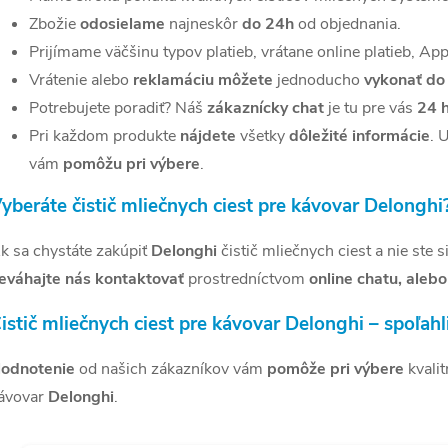
á
Zbožie
odosielame
najneskôr
do 24h
od objednania.
d
Prijímame väčšinu typov platieb, vrátane online platieb, App
a
Vrátenie alebo
reklamáciu môžete
jednoducho
vykonať do
c
Potrebujete poradiť? Náš
zákaznícky chat
je tu pre vás
24 
Pri každom produkte
nájdete
všetky
dôležité informácie
. 
vám
pomôžu pri výbere
.
e
yberáte čistič mliečnych ciest pre kávovar Delonghi
p
k sa chystáte zakúpiť
Delonghi
čistič mliečnych ciest a nie ste si
eváhajte nás kontaktovať
prostredníctvom
online chatu, aleb
v
istič mliečnych ciest pre kávovar Delonghi – spoľah
k
y
odnotenie
od našich zákazníkov vám
pomôže pri výbere
kvali
v
ávovar
Delonghi
.
ý