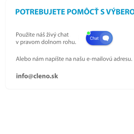
p
s
u