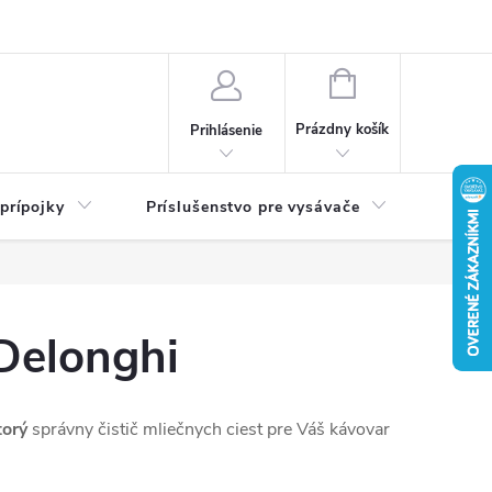
né podmienky
Ochrana osobných údajov
Návody
NÁKUPNÝ
KOŠÍK
Prázdny košík
Prihlásenie
 prípojky
Príslušenstvo pre vysávače
Filtra
 Delonghi
torý
správny čistič mliečnych ciest pre Váš kávovar