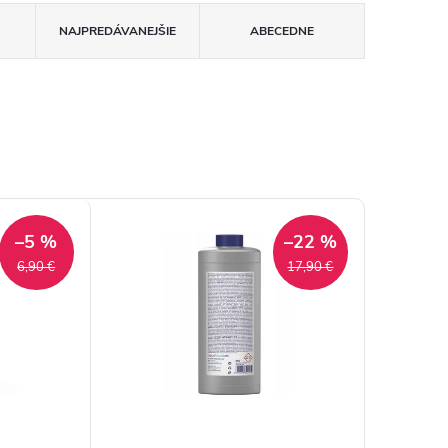
NAJPREDÁVANEJŠIE
ABECEDNE
–5 %
–22 %
6,90 €
17,90 €