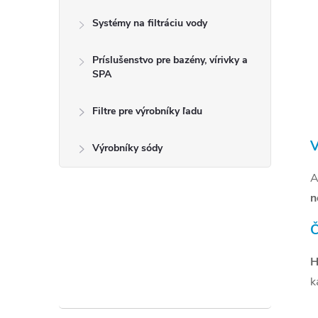
Systémy na filtráciu vody
Príslušenstvo pre bazény, vírivky a
SPA
i
Filtre pre výrobníky ľadu
V
Výrobníky sódy
A
r
n
Č
H
k