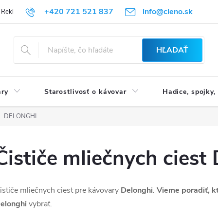
+420 721 521 837
info@cleno.sk
Reklamácia a vrátenie tovaru
B2B | Veľkoobchodný predaj
Obchod
HĽADAŤ
ary
Starostlivosť o kávovar
Hadice, spojky,
DELONGHI
Čističe mliečnych ciest
ističe mliečnych ciest pre kávovary
Delonghi
.
Vieme poradiť, k
elonghi
vybrať.