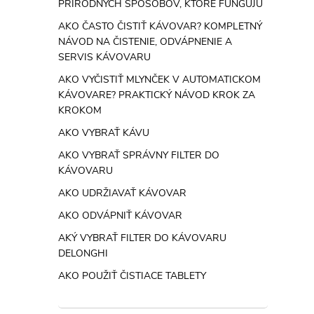
PRÍRODNÝCH SPÔSOBOV, KTORÉ FUNGUJÚ
AKO ČASTO ČISTIŤ KÁVOVAR? KOMPLETNÝ
NÁVOD NA ČISTENIE, ODVÁPNENIE A
SERVIS KÁVOVARU
AKO VYČISTIŤ MLYNČEK V AUTOMATICKOM
KÁVOVARE? PRAKTICKÝ NÁVOD KROK ZA
KROKOM
AKO VYBRAŤ KÁVU
AKO VYBRAŤ SPRÁVNY FILTER DO
KÁVOVARU
AKO UDRŽIAVAŤ KÁVOVAR
AKO ODVÁPNIŤ KÁVOVAR
AKÝ VYBRAŤ FILTER DO KÁVOVARU
DELONGHI
AKO POUŽIŤ ČISTIACE TABLETY