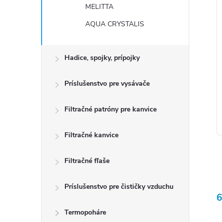
r
MELITTA
AQUA CRYSTALIS
t
Hadice, spojky, prípojky
Príslušenstvo pre vysávače
t
Filtračné patróny pre kanvice
Filtračné kanvice
Filtračné fľaše
Príslušenstvo pre čističky vzduchu
6
l
Termopoháre