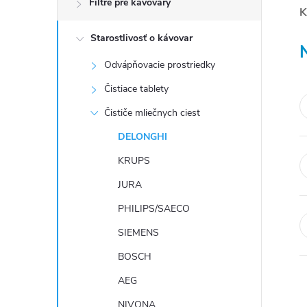
Filtre pre kávovary
K
ý
Starostlivosť o kávovar
p
Odvápňovacie prostriedky
a
Čistiace tablety
n
Čističe mliečnych ciest
e
DELONGHI
l
KRUPS
JURA
PHILIPS/SAECO
SIEMENS
BOSCH
AEG
NIVONA