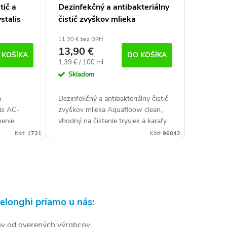
tič a
Dezinfekčný a antibakteriálny
stalis
čistič zvyškov mlieka
l)
Aquafloow clean (1000 ml)
11,30 € bez DPH
13,90 €
 KOŠÍKA
DO KOŠÍKA
Jednotková
1,39 € / 100 ml
cena:
Skladom
a
Dezinfekčný a antibakteriálny čistič
is AC-
zvyškov mlieka Aquafloow clean,
nenie
vhodný na čistenie trysiek a karafy
tôt vo
na mlieko pri plnoautomatických
Kód:
1731
Kód:
96042
dný pre
kávovaroch. Účinne čistí aj
vonkajšie...
Delonghi priamo u nás:
ov od overených výrobcov.