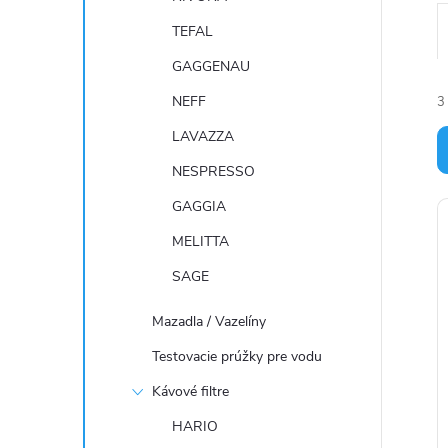
TEFAL
GAGGENAU
NEFF
3
LAVAZZA
NESPRESSO
GAGGIA
i
MELITTA
SAGE
Mazadla / Vazelíny
i
r
Testovacie prúžky pre vodu
Kávové filtre
HARIO