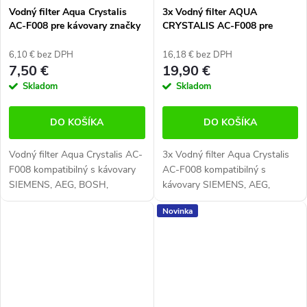
Vodný filter Aqua Crystalis
3x Vodný filter AQUA
AC-F008 pre kávovary značky
CRYSTALIS AC-F008 pre
Krups, Nivona, AEG, Siemens,
kávovary značky Krups,
Bosch
Nivona, AEG, Siemens, Bosch
6,10 € bez DPH
16,18 € bez DPH
7,50 €
19,90 €
Skladom
Skladom
DO KOŠÍKA
DO KOŠÍKA
Vodný filter Aqua Crystalis AC-
3x Vodný filter Aqua Crystalis
F008 kompatibilný s kávovary
AC-F008 kompatibilný s
SIEMENS, AEG, BOSH,
kávovary SIEMENS, AEG,
KRUPS, NIVONA, MELITTA.
BOSH, KRUPS, NIVONA,
Novinka
Kompatibilný s filtrami
MELITTA. Filter vysokej kvality
AEG9000849514, Bosch
zabraňuje usadzovaniu
TCZ6003 461732, Siemens...
vodného kameňa....