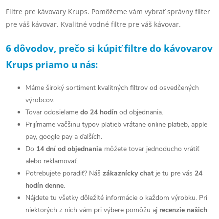
v
Filtre pre kávovary Krups. Pomôžeme vám vybrať správny filter
pre váš kávovar. Kvalitné vodné filtre pre váš kávovar.
l
á
6 dôvodov, prečo si kúpiť filtre do kávovarov
d
Krups priamo u nás:
a
Máme široký sortiment kvalitných filtrov od osvedčených
c
výrobcov.
T
ovar odosielame
do 24 hodín
od objednania.
i
Prijímame väčšinu typov platieb vrátane online platieb, apple
e
pay, google pay a ďalších.
p
Do
14 dní od objednania
môžete tovar jednoducho vrátiť
alebo reklamovať.
r
Potrebujete poradiť? Náš
zákaznícky chat
je tu pre vás
24
v
hodín denne
.
Nájdete tu všetky dôležité informácie o každom výrobku. Pri
k
niektorých z nich vám pri výbere pomôžu aj
recenzie našich