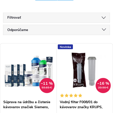
Filtrovať
R
Odporúčame
a
Najlacnejšie
V
d
Novinka
Najdrahšie
ý
e
Najpredávanejšie
p
n
Abecedne
i
i
–11 %
–16 %
s
e
59,65 €
20,90 €
p
p
Súprava na údržbu a čistenie
Vodný filter F008/01 do
r
kávovarov značiek Siemens,
kávovarov značky KRUPS,
r
AEG, Bosch, Krups, Nivona
SIEMENS, AEG, BOSCH,