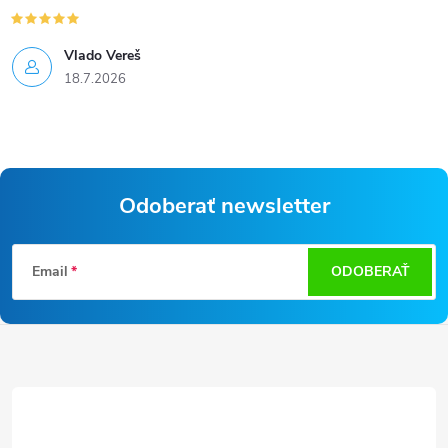
Vlado Vereš
18.7.2026
Odoberať newsletter
Z
Email
ODOBERAŤ
á
p
ä
t
i