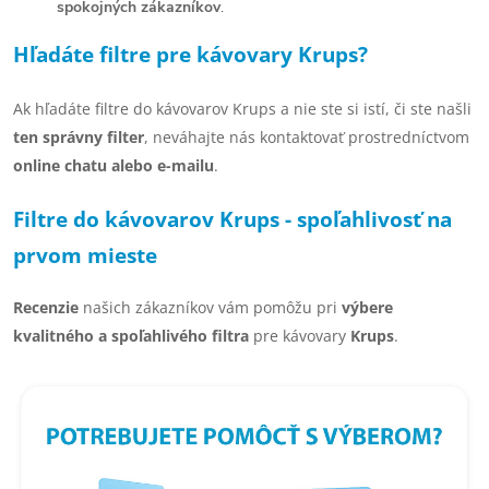
y
spokojných zákazníkov
.
v
Hľadáte filtre pre kávovary Krups?
ý
Ak hľadáte filtre do kávovarov Krups a nie ste si istí, či ste našli
p
ten správny filter
, neváhajte nás kontaktovať prostredníctvom
i
online chatu alebo e-mailu
.
s
Filtre do kávovarov Krups - spoľahlivosť na
u
prvom mieste
Recenzie
našich zákazníkov vám pomôžu pri
výbere
kvalitného a spoľahlivého filtra
pre kávovary
Krups
.