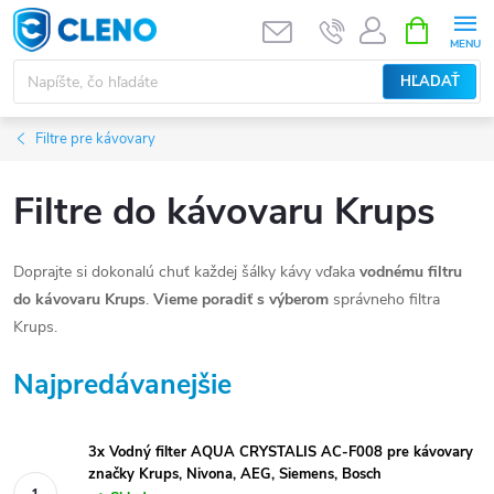
Prejsť
NÁKUPN
KOŠÍK
na
obsah
HĽADAŤ
Filtre pre kávovary
Filtre do kávovaru Krups
Doprajte si dokonalú chuť každej šálky kávy vďaka
vodnému filtru
do kávovaru
Krups
.
Vieme poradiť s výberom
správneho filtra
Krups
.
Najpredávanejšie
3x Vodný filter AQUA CRYSTALIS AC-F008 pre kávovary
značky Krups, Nivona, AEG, Siemens, Bosch