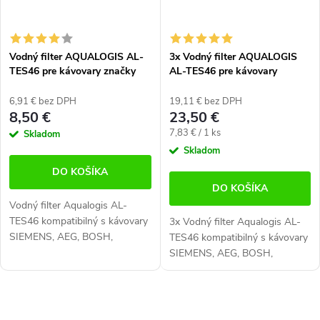
Vodný filter AQUALOGIS AL-
3x Vodný filter AQUALOGIS
TES46 pre kávovary značky
AL-TES46 pre kávovary
Krups, Nivona, AEG, Siemens,
značky Krups, Nivona, AEG,
Bosch
Siemens, Bosch
6,91 € bez DPH
19,11 € bez DPH
8,50 €
23,50 €
Jednotková
7,83 € / 1 ks
Skladom
cena:
Skladom
DO KOŠÍKA
DO KOŠÍKA
Vodný filter Aqualogis AL-
TES46 kompatibilný s kávovary
3x Vodný filter Aqualogis AL-
SIEMENS, AEG, BOSH,
TES46 kompatibilný s kávovary
KRUPS, NIVONA. Filter vysokej
SIEMENS, AEG, BOSH,
kvality zabraňuje usadzovaniu
KRUPS, NIVONA. Filter vysokej
vodného kameňa. Kompatibilný
kvality zabraňuje usadzovaniu
s...
vodného kameňa. Kompatibilný
O
s...