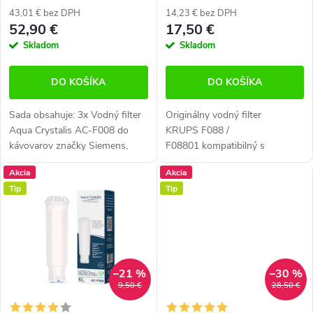
o
NIVONA
o
43,01 € bez DPH
14,23 € bez DPH
52,90 €
17,50 €
d
d
Skladom
Skladom
u
u
DO KOŠÍKA
DO KOŠÍKA
k
k
Sada obsahuje: 3x Vodný filter
Originálny vodný filter
t
t
Aqua Crystalis AC-F008 do
KRUPS F088 /
kávovarov značky Siemens,
F08801 kompatibilný s
o
o
AEG, Bosch, Krups, Nivona 1x
kávovary SIEMENS, AEG,
Akcia
Akcia
v
Dezinfekčný a antibakteriálny
BOSH, KRUPS, NIVONA. Filter
v
Tip
Tip
čistič zvyškov mlieka Aqua...
vysokej kvality zabraňuje
usadzovaniu vodného kameňa.
Kompatibilný...
–21 %
–30 %
9,50 €
28,50 €