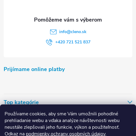
e
info
@
cleno.sk
+420 721 521 837
Prijímame online platby
Top kategórie
Používame cookies, aby sme Vám umožnili pohodlné
Užitočné odkazy
prehliadanie webu a vďaka analýze návštevnosti webu
neustále zlepšovali jeho funkcie, výkon a použiteľnosť.
Odkaz na
podmienky ochrany osobných údajov
.