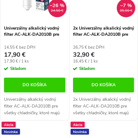
–26 %
–7 %
24,50 €
35,50 €
Univerzálny alkalický vodný
2x Univerzálny alkalický vodný
filter AC-ALK-DA2010B pre
filter AC-ALK-DA2010B pre
chladničky (kompatibilný s
chladničky (kompatibilný s
DA29-10105J)
DA29-10105J)
14,55 € bez DPH
26,75 € bez DPH
17,90 €
32,90 €
Jednotková
Jednotková
17,90 € / 1 ks
16,45 € / 1 ks
cena:
cena:
Skladom
Skladom
DO KOŠÍKA
DO KOŠÍKA
Univerzálny alkalický vodný
2x Univerzálny alkalický vodný
filter AC-ALK-DA2010B pre
filter AC-ALK-DA2010B pre
všetky chladničky, ktoré majú
všetky chladničky, ktoré majú
filter umiestnený na hadičke.
filter umiestnený na hadičke.
Akcia
Akcia
Vhodné pre všetky americké
Vhodné pre všetky americké
Novinka
Novinka
chladničky s...
chladničky s...