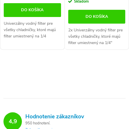
cena:
Skladom
DO KOŠÍKA
DO KOŠÍKA
Univerzálny vodný filter pre
všetky chladničky, ktoré majú
2x Univerzálny vodný filter pre
filter umiestnený na 1/4
všetky chladničky, ktoré majú
"hadičke. Vhodné pre všetky
filter umiestnený na 1/4"
chladničky, ktoré majú filter
hadičke. Vhodné pre všetky
umiestnený na hadičke
americké chladničky s filtrom,
používajú...
umiestneným na prívodnej...
O
v
l
á
d
a
Hodnotenie zákazníkov
4,9
950 hodnotení
c