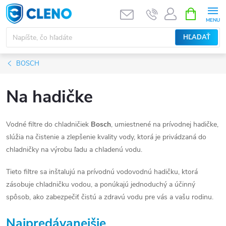
Prejsť
NÁKUPN
KOŠÍK
na
obsah
HĽADAŤ
BOSCH
Na hadičke
Vodné filtre do chladničiek
Bosch
, umiestnené na prívodnej hadičke,
slúžia na čistenie a zlepšenie kvality vody, ktorá je privádzaná do
chladničky na výrobu ľadu a chladenú vodu.
Tieto filtre sa inštalujú na prívodnú vodovodnú hadičku, ktorá
zásobuje chladničku vodou, a ponúkajú jednoduchý a účinný
spôsob, ako zabezpečiť čistú a zdravú vodu pre vás a vašu rodinu.
Najpredávanejšie