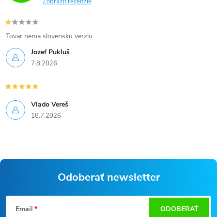
Zobraziť recenzie
i
e
Tovar nema slovensku verziu
p
Jozef Pukluš
7.8.2026
r
v
k
Vlado Vereš
18.7.2026
y
v
ý
p
Odoberať newsletter
i
Z
s
Email
ODOBERAŤ
á