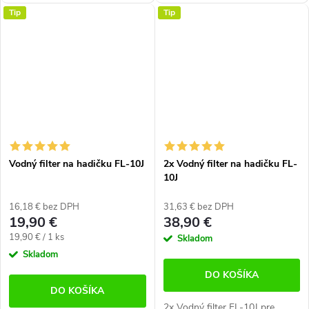
filter umiestnené na hadičke.
chladničky, ktoré majú filter
Tip
Tip
Pripojenie skrutkovaním.
umiestnené na hadičke.
Vhodné pre všetky americké...
Pripojenie skrutkovaním.
Vhodné pre všetky americké...
Vodný filter na hadičku FL-10J
2x Vodný filter na hadičku FL-
10J
16,18 € bez DPH
31,63 € bez DPH
19,90 €
38,90 €
Jednotková
19,90 € / 1 ks
Skladom
cena:
Skladom
DO KOŠÍKA
DO KOŠÍKA
2x Vodný filter FL-10J pre