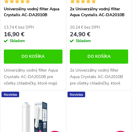
p
p
Univerzálny vodný filter Aqua
2x Univerzálny vodný filter
r
Crystalis AC-DA2010B
Aqua Crystalis AC-DA2010B
r
(kompatibilný s DA29-10105J)
(kompatibilný s DA29-10105J)
o
o
13,74 € bez DPH
20,24 € bez DPH
16,90 €
24,90 €
d
d
Skladom
Skladom
u
u
DO KOŠÍKA
DO KOŠÍKA
k
k
Univerzálny vodný filter Aqua
2x Univerzálny vodný filter
t
t
Crystalis AC-DA2010B pre
Aqua Crystalis AC-DA2010B
všetky chladničky, ktoré majú
pre všetky chladničky, ktoré
o
o
filter umiestnené na hadičke.
majú filter umiestnené na
Novinka
Novinka
v
Vhodné pre všetky americké
hadičke. Vhodné pre všetky
v
chladničky s filtrom,
americké chladničky s filtrom,...
umiestneným...