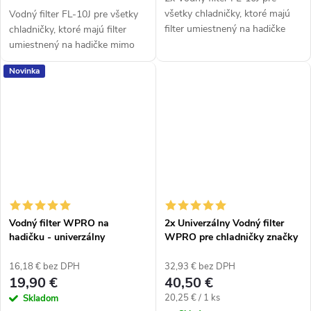
všetky chladničky, ktoré majú
Vodný filter FL-10J pre všetky
filter umiestnený na hadičke
chladničky, ktoré majú filter
mimo chladničku.
umiestnený na hadičke mimo
Plnohodnotná náhrada
chladničku. Plnohodnotná
Novinka
originálnych filtrov.
náhrada originálnych filtrov.
Vodný filter WPRO na
2x Univerzálny Vodný filter
hadičku - univerzálny
WPRO pre chladničky značky
SAMSUNG, LG, DAEWOO
16,18 € bez DPH
32,93 € bez DPH
19,90 €
40,50 €
Jednotková
20,25 € / 1 ks
Skladom