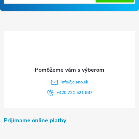
u
p
ä
t
i
e
info
@
cleno.sk
+420 721 521 837
Prijímame online platby