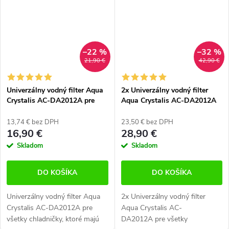
–22 %
–32 %
21,90 €
42,90 €
Univerzálny vodný filter Aqua
2x Univerzálny vodný filter
Crystalis AC-DA2012A pre
Aqua Crystalis AC-DA2012A
chladničky Samsung, LG a
pre chladničky Samsung, LG a
ďalšie
ďalšie
13,74 € bez DPH
23,50 € bez DPH
16,90 €
28,90 €
Skladom
Skladom
DO KOŠÍKA
DO KOŠÍKA
Univerzálny vodný filter Aqua
2x Univerzálny vodný filter
Crystalis AC-DA2012A pre
Aqua Crystalis AC-
všetky chladničky, ktoré majú
DA2012A pre všetky