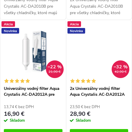
t
t
Crystalis AC-DA2010B pre
Aqua Crystalis AC-DA2010B
všetky chladničky, ktoré majú
pre všetky chladničky, ktoré
o
o
filter umiestnené na hadičke.
majú filter umiestnené na
Akcia
Akcia
v
Vhodné pre všetky americké
hadičke. Vhodné pre všetky
v
Novinka
Novinka
chladničky s filtrom,
americké chladničky s filtrom,...
umiestneným...
–22 %
–32 %
21,90 €
42,90 €
Univerzálny vodný filter Aqua
2x Univerzálny vodný filter
Crystalis AC-DA2012A pre
Aqua Crystalis AC-DA2012A
chladničky Samsung, LG a
pre chladničky Samsung, LG a
ďalšie
ďalšie
13,74 € bez DPH
23,50 € bez DPH
16,90 €
28,90 €
Skladom
Skladom