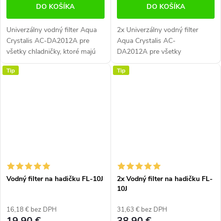
DO KOŠÍKA
DO KOŠÍKA
Univerzálny vodný filter Aqua
2x Univerzálny vodný filter
Crystalis AC-DA2012A pre
Aqua Crystalis AC-
všetky chladničky, ktoré majú
DA2012A pre všetky
filter umiestnené na hadičke.
chladničky, ktoré majú filter
Tip
Tip
Pripojenie skrutkovaním.
umiestnené na hadičke.
Vhodné pre všetky americké...
Pripojenie skrutkovaním.
Vhodné pre všetky americké...
Vodný filter na hadičku FL-10J
2x Vodný filter na hadičku FL-
10J
16,18 € bez DPH
31,63 € bez DPH
19,90 €
38,90 €