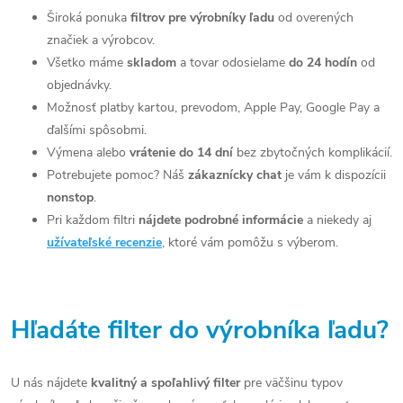
d
Široká ponuka
filtrov pre výrobníky ľadu
od overených
značiek a výrobcov.
a
Všetko máme
skladom
a tovar odosielame
do 24 hodín
od
c
objednávky.
Možnosť platby kartou, prevodom, Apple Pay, Google Pay a
i
ďalšími spôsobmi.
e
Výmena alebo
vrátenie do 14 dní
bez zbytočných komplikácií.
Potrebujete pomoc? Náš
zákaznícky chat
je vám k dispozícii
p
nonstop
.
r
Pri každom filtri
nájdete podrobné informácie
a niekedy aj
užívateľské recenzie
, ktoré vám pomôžu s výberom.
v
k
y
Hľadáte filter do výrobníka ľadu?
v
ý
U nás nájdete
kvalitný a spoľahlivý filter
pre väčšinu typov