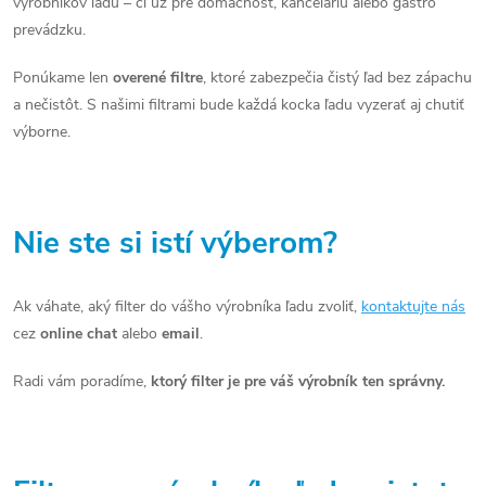
p
výrobníkov ľadu – či už pre domácnosť, kanceláriu alebo gastro
prevádzku.
i
Ponúkame len
overené filtre
, ktoré zabezpečia čistý ľad bez zápachu
s
a nečistôt. S našimi filtrami bude každá kocka ľadu vyzerať aj chutiť
u
výborne.
Nie ste si istí výberom?
Ak váhate, aký filter do vášho výrobníka ľadu zvoliť,
kontaktujte nás
cez
online chat
alebo
email
.
Radi vám poradíme,
ktorý filter je pre váš výrobník ten správny.