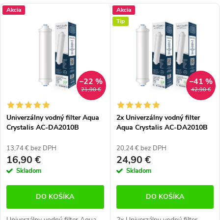
V
d
Akcia
Akcia
Najdrahšie
Tip
ý
e
Najpredávanejšie
p
n
Abecedne
i
i
–22 %
–41 %
s
e
21,90 €
42,90 €
p
p
Univerzálny vodný filter Aqua
2x Univerzálny vodný filter
r
Crystalis AC-DA2010B
Aqua Crystalis AC-DA2010B
r
(kompatibilný s DA29-10105J)
(kompatibilný s DA29-10105J)
o
o
13,74 € bez DPH
20,24 € bez DPH
16,90 €
24,90 €
d
d
Skladom
Skladom
u
u
DO KOŠÍKA
DO KOŠÍKA
k
k
Univerzálny vodný filter Aqua
2x Univerzálny vodný filter