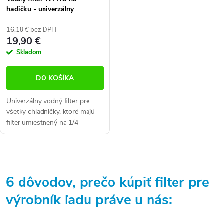
hadičku - univerzálny
16,18 € bez DPH
19,90 €
Skladom
DO KOŠÍKA
Univerzálny vodný filter pre
všetky chladničky, ktoré majú
filter umiestnený na 1/4
"hadičke. Vhodné pre všetky
chladničky, ktoré majú filter
umiestnený na hadičke
O
používajú...
v
6 dôvodov, prečo kúpiť filter pre
l
výrobník ľadu práve u nás:
á