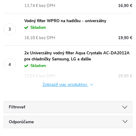
13,74 € bez DPH
16,90 €
Vodný filter WPRO na hadičku - univerzálny
Skladom
16,18 € bez DPH
19,90 €
2x Univerzálny vodný filter Aqua Crystalis AC-DA2012A
pre chladničky Samsung, LG a ďalšie
Skladom
23,50 € bez DPH
28,90 €
Zobraziť viac produktov
Filtrovať
R
Odporúčame
a
Najlacnejšie