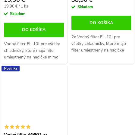
Jednotková
19,90 € / 1 ks
Skladom
cena:
Skladom
DO KOŠÍKA
DO KOŠÍKA
2x Vodný filter FL-10J pre
všetky chladničky, ktoré majú
Vodný filter FL-10J pre všetky
filter umiestnený na hadičke
chladničky, ktoré majú filter
mimo chladničku.
umiestnený na hadičke mimo
Plnohodnotná náhrada
chladničku. Plnohodnotná
Novinka
originálnych filtrov.
náhrada originálnych filtrov.
Vodný filter WPRO na