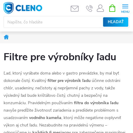
Prejsť
NÁKUPN
KOŠÍK
na
obsah
HĽADAŤ
Domov
Filtre pre výrobníky ľadu
Ľad, ktorý vyrábate doma alebo v gastro prevádzke, by mal byť
dokonale čistý. Kvalitný
filter pre výrobník ľadu
účinne odstráni
chlór, usadeniny, nečistoty aj nepríjemné pachy z vody, takže
výsledný ľad bude krištáľovo čistý, chutný a bezpečný na
konzumáciu. Pravidelným používaním
filtra do výrobníka ľadu
navyše predĺžite životnosť zariadenia a predídete problémom s
usadzovaním
vodného kameňa
, ktorý môže negatívne ovplyvniť
výkon aj chuť ľadu. Nezabudnite na pravidelnú výmenu –
odporúčame ju
každých 6 mesiacov
pre zabezpečenie maximálnej