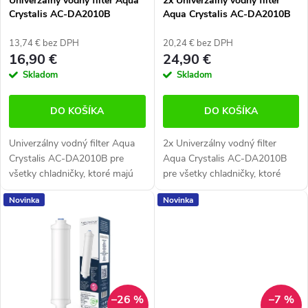
Univerzálny vodný filter Aqua
2x Univerzálny vodný filter
r
Crystalis AC-DA2010B
Aqua Crystalis AC-DA2010B
r
(kompatibilný s DA29-10105J)
(kompatibilný s DA29-10105J)
o
o
13,74 € bez DPH
20,24 € bez DPH
16,90 €
24,90 €
d
d
Skladom
Skladom
u
u
DO KOŠÍKA
DO KOŠÍKA
k
k
Univerzálny vodný filter Aqua
2x Univerzálny vodný filter
t
t
Crystalis AC-DA2010B pre
Aqua Crystalis AC-DA2010B
všetky chladničky, ktoré majú
pre všetky chladničky, ktoré
o
o
filter umiestnené na hadičke.
majú filter umiestnené na
Novinka
Novinka
v
Vhodné pre všetky americké
hadičke. Vhodné pre všetky
v
chladničky s filtrom,
americké chladničky s filtrom,...
umiestneným...
–26 %
–7 %