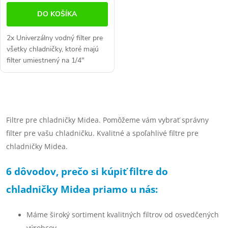
DO KOŠÍKA
2x Univerzálny vodný filter pre
všetky chladničky, ktoré majú
filter umiestnený na 1/4"
hadičke. Vhodné pre všetky
americké chladničky s filtrom,
umiestneným na prívodnej...
O
v
Filtre pre chladničky Midea. Pomôžeme vám vybrať správny
filter pre vašu chladničku. Kvalitné a spoľahlivé filtre pre
l
chladničky Midea.
á
6 dôvodov, prečo si kúpiť filtre do
d
chladničky Midea priamo u nás:
a
c
Máme široký sortiment kvalitných filtrov od osvedčených
výrobcov.