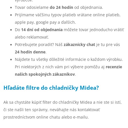
i
T
ovar odosielame
do 24 hodín
od objednania.
e
Prijímame väčšinu typov platieb vrátane online platieb,
p
apple pay, google pay a ďalších.
r
Do
14 dní od objednania
môžete tovar jednoducho vrátiť
alebo reklamovať.
v
Potrebujete poradiť? Náš
zákaznícky chat
je tu pre vás
k
24 hodín denne
.
Nájdete tu všetky dôležité informácie o každom výrobku.
y
Pri niektorých z nich vám pri výbere pomôžu aj
recenzie
v
našich spokojných zákazníkov
.
ý
Hľadáte filtre do chladničky Midea?
p
i
Ak sa chystáte kúpiť filter do chladničky Midea a nie ste si istí,
či ste našli ten správny, neváhajte nás kontaktovať
s
prostredníctvom online chatu alebo e-mailu.
u