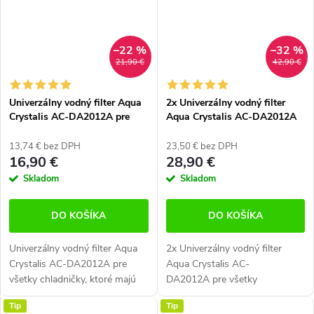
–22 %
–32 %
21,90 €
42,90 €
Univerzálny vodný filter Aqua
2x Univerzálny vodný filter
Crystalis AC-DA2012A pre
Aqua Crystalis AC-DA2012A
chladničky Samsung, LG a
pre chladničky Samsung, LG a
ďalšie
ďalšie
13,74 € bez DPH
23,50 € bez DPH
16,90 €
28,90 €
Skladom
Skladom
DO KOŠÍKA
DO KOŠÍKA
Univerzálny vodný filter Aqua
2x Univerzálny vodný filter
Crystalis AC-DA2012A pre
Aqua Crystalis AC-
všetky chladničky, ktoré majú
DA2012A pre všetky
filter umiestnené na hadičke.
chladničky, ktoré majú filter
Tip
Tip
Pripojenie skrutkovaním.
umiestnené na hadičke.