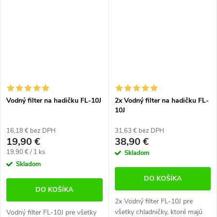
Vhodné pre všetky americké...
Pripojenie skrutkovaním.
Vhodné pre všetky americké...
Vodný filter na hadičku FL-10J
2x Vodný filter na hadičku FL-
10J
16,18 € bez DPH
31,63 € bez DPH
19,90 €
38,90 €
Jednotková
19,90 € / 1 ks
Skladom
cena:
Skladom
DO KOŠÍKA
DO KOŠÍKA
2x Vodný filter FL-10J pre
všetky chladničky, ktoré majú
Vodný filter FL-10J pre všetky