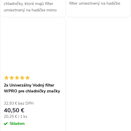
filter umiestnený na hadičke
chladničky, ktoré majú filter
mimo chladničku.
umiestnený na hadičke mimo
Plnohodnotná náhrada
chladničku. Plnohodnotná
originálnych filtrov.
náhrada originálnych filtrov.
2x Univerzálny Vodný filter
WPRO pre chladničky značky
SAMSUNG, LG, DAEWOO
32,93 € bez DPH
40,50 €
Jednotková
20,25 € / 1 ks
cena:
Skladom