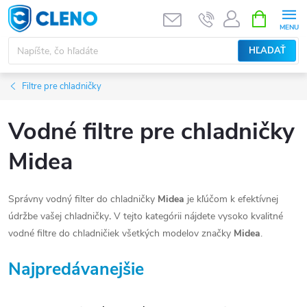
Prejsť
NÁKUPN
KOŠÍK
na
obsah
HĽADAŤ
Filtre pre chladničky
Vodné filtre pre chladničky
Midea
Správny vodný filter do chladničky
Midea
je kľúčom k efektívnej
údržbe vašej chladničky
.
V tejto kategórii nájdete vysoko kvalitné
vodné filtre do chladničiek všetkých modelov značky
Midea
.
Najpredávanejšie