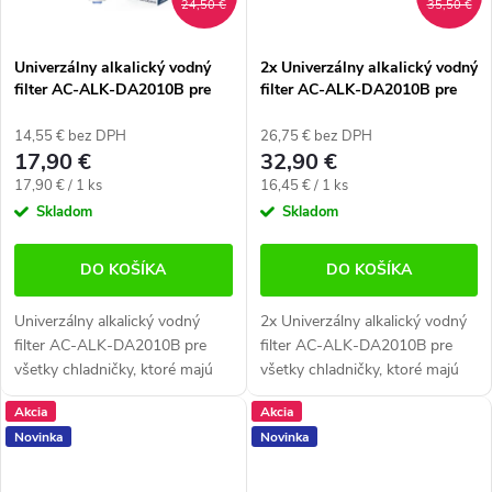
24,50 €
35,50 €
Univerzálny alkalický vodný
2x Univerzálny alkalický vodný
filter AC-ALK-DA2010B pre
filter AC-ALK-DA2010B pre
chladničky (kompatibilný s
chladničky (kompatibilný s
DA29-10105J)
DA29-10105J)
14,55 € bez DPH
26,75 € bez DPH
17,90 €
32,90 €
Jednotková
Jednotková
17,90 € / 1 ks
16,45 € / 1 ks
cena:
cena:
Skladom
Skladom
DO KOŠÍKA
DO KOŠÍKA
Univerzálny alkalický vodný
2x Univerzálny alkalický vodný
filter AC-ALK-DA2010B pre
filter AC-ALK-DA2010B pre
všetky chladničky, ktoré majú
všetky chladničky, ktoré majú
filter umiestnený na hadičke.
filter umiestnený na hadičke.
Akcia
Akcia
Vhodné pre všetky americké
Vhodné pre všetky americké
Novinka
Novinka
chladničky s...
chladničky s...