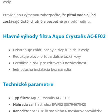
vody.
Pravidelnou výmenou zabezpečíte, že
pitná voda aj ľad
zostávajú čisté, chutné a bezpečné
pre celú rodinu.
Hlavné výhody filtra Aqua Crystalis AC-EF02
Odstraňuje chlór, pachy a zlepšuje chuť vody
Redukuje olovo, ortuť a ďalšie ťažké kovy
Certifikácia
NSF
pre zdravotnú nezávadnosť
Jednoduchá inštalácia bez náradia
Technické parametre
Typ filtra:
Aqua Crystalis AC-EF02
Náhrada za:
Electrolux EWF02 (8079467042)
Kapacita:
cca 5678 litrov alebo 6 mesiacov prevádzky