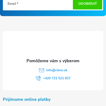
Email
ODOBERAŤ
á
p
ä
t
i
e
info
@
cleno.sk
+420 721 521 837
Prijímame online platby