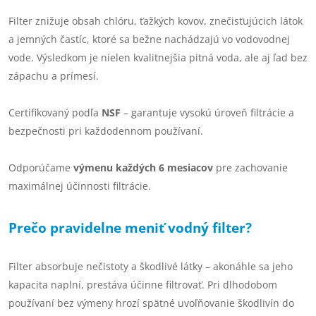
Filter znižuje obsah chlóru, ťažkých kovov, znečisťujúcich látok
a jemných častíc, ktoré sa bežne nachádzajú vo vodovodnej
vode. Výsledkom je nielen kvalitnejšia pitná voda, ale aj ľad bez
zápachu a prímesí.
Certifikovaný podľa
NSF
– garantuje vysokú úroveň filtrácie a
bezpečnosti pri každodennom používaní.
Odporúčame
výmenu každých 6 mesiacov
pre zachovanie
maximálnej účinnosti filtrácie.
Prečo pravidelne meniť vodný filter?
Filter absorbuje nečistoty a škodlivé látky – akonáhle sa jeho
kapacita naplní, prestáva účinne filtrovať. Pri dlhodobom
používaní bez výmeny hrozí spätné uvoľňovanie škodlivín do