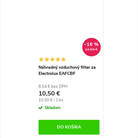
–16 %
12,50 €
Náhradný vzduchový filter za
Electrolux EAFCBF
8,54 € bez DPH
10,50 €
Jednotková
10,50 € / 1 ks
cena:
Skladom
DO KOŠÍKA