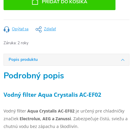
PRIDAŤ DO KOŠÍKA
Opýtať sa
Zdieľať
Záruka
:
2 roky
Popis produktu
Podrobný popis
Vodný filter Aqua Crystalis AC-EF02
Vodný filter
Aqua Crystalis AC-EF02
je určený pre chladničky
značiek
Electrolux, AEG a Zanussi
. Zabezpečuje čistú, sviežu a
chutnú vodu bez zápachu a škodlivín.