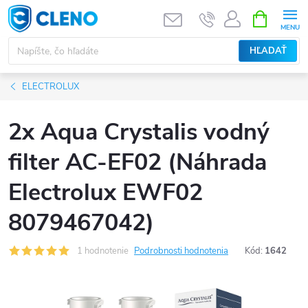
Prejsť
NÁKUPN
KOŠÍK
na
obsah
HĽADAŤ
ELECTROLUX
2x Aqua Crystalis vodný
filter AC-EF02 (Náhrada
Electrolux EWF02
8079467042)
1 hodnotenie
Podrobnosti hodnotenia
Kód:
1642