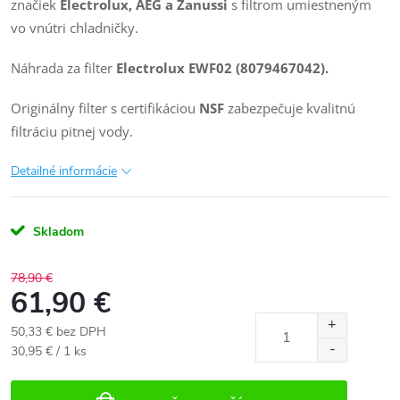
značiek
Electrolux, AEG a Zanussi
s filtrom umiestneným
vo vnútri chladničky.
Náhrada za filter
Electrolux EWF02
(8079467042).
Originálny filter s certifikáciou
NSF
zabezpečuje kvalitnú
filtráciu pitnej vody.
Detailné informácie
Skladom
78,90 €
61,90 €
50,33 € bez DPH
Jednotková
30,95 € / 1 ks
cena: