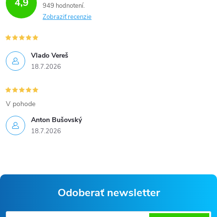
4,9
949 hodnotení
Zobraziť recenzie
Vlado Vereš
18.7.2026
V pohode
Anton Bušovský
18.7.2026
Odoberať newsletter
Z