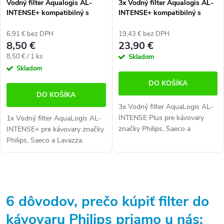
Vodný filter Aqualogis AL-
3x Vodný filter Aqualogis AL-
INTENSE+ kompatibilný s
INTENSE+ kompatibilný s
Brita INTENZA+ / Saeco
Brita INTENZA+ / Saeco
CA6702
CA6702
6,91 € bez DPH
19,43 € bez DPH
8,50 €
23,90 €
Jednotková
8,50 € / 1 ks
Skladom
cena:
Skladom
DO KOŠÍKA
DO KOŠÍKA
3x Vodný filter AquaLogis AL-
INTENSE Plus pre kávovary
1x Vodný filter AquaLogis AL-
značky Philips, Saeco a
INTENSE+ pre kávovary značky
Lavazza. Kompatibilný s
Philips, Saeco a Lavazza.
filtrami Brita INTENZA + /
Kompatibilný s filtrami Brita
Saeco CA6702.
INTENZA + / Saeco CA6702.
O
v
6 dôvodov, prečo kúpiť filter do
l
kávovaru Philips priamo u nás: