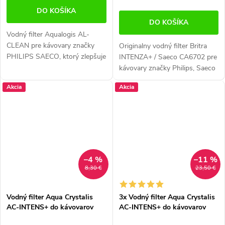
DO KOŠÍKA
DO KOŠÍKA
Vodný filter Aqualogis AL-
CLEAN pre kávovary značky
Originalny vodný filter Britra
PHILIPS SAECO, ktorý zlepšuje
INTENZA+ / Saeco CA6702 pre
kvalitu vody a zaisťuje redukciu
kávovary značky Philips, Saeco
vodného kameňa. Kompatibilný
a Lavazza. Kompatibilný s
Akcia
Akcia
s vodným filtrom Philips
filtrami Brita INTENZA + a Seco
Saeco...
CA6702.
–4 %
–11 %
8,30 €
23,50 €
Vodný filter Aqua Crystalis
3x Vodný filter Aqua Crystalis
AC-INTENS+ do kávovarov
AC-INTENS+ do kávovarov
Philips / Saeco (náhrada filtra
Philips / Saeco (náhrada filtra