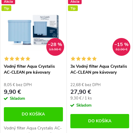
v
Akcia
Akcia
mlieka Aqua Crystalis AC-
vodného kameňa. Kompatibilný
Tip
Tip
MLKSC1000...
s filtrami Philips Saeco Aqua
Clean...
–28 %
–15 %
13,90 €
32,90 €
Vodný filter Aqua Crystalis
3x Vodný filter Aqua Crystalis
AC-CLEAN pre kávovary
AC-CLEAN pre kávovary
značky Philips / Saeco
značky Philips / Saeco
(náhrada filtra AquaClean)
(náhrada filtra AquaClean)
8,05 € bez DPH
22,68 € bez DPH
9,90 €
27,90 €
Jednotková
9,30 € / 1 ks
Skladom
cena:
Skladom
DO KOŠÍKA
DO KOŠÍKA
Vodný filter Aqua Crystalis AC-