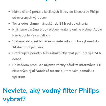
á
d
Máme širokú ponuku kvalitných filtrov do kávovarov Philips
od overených výrobcov.
a
Tovar
odosielame
najneskôr
do 24 h
od objednania.
c
Prijímame väčšinu typov platieb, vrátane online platieb, Apple
Pay, Google Pay a ďalších.
i
Vrátenie alebo
reklamáciu môžete
jednoducho
vykonať do
e
14 dní
od objednania.
Potrebujete poradiť? Náš
zákaznícky chat
je tu pre vás
24 h
p
denne
.
r
Pri každom produkte
nájdete
všetky
dôležité informácie
. Pri
niektorých aj
užívateľské recenzie
, ktoré vám
pomôžu s
v
výberom
.
k
y
Neviete, aký vodný filter Philips
v
vybrať?