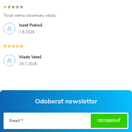
Tovar nema slovensku verziu
Jozef Pukluš
7.8.2026
Vlado Vereš
18.7.2026
Odoberať newsletter
Z
Email
ODOBERAŤ
á