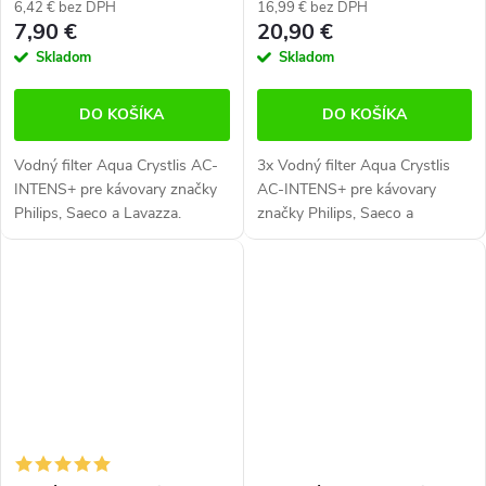
Brita INTENZA+ / Saeco
Brita INTENZA+ / Saeco
6,42 € bez DPH
16,99 € bez DPH
CA6702)
CA6702)
7,90 €
20,90 €
Skladom
Skladom
DO KOŠÍKA
DO KOŠÍKA
Vodný filter Aqua Crystlis AC-
3x Vodný filter Aqua Crystlis
INTENS+ pre kávovary značky
AC-INTENS+ pre kávovary
Philips, Saeco a Lavazza.
značky Philips, Saeco a
Kompatibilný s filtrami Brita
Lavazza. Kompatibilný s
INTENZA + / Saeco CA6702.
filtrami Brita INTENZA + /
Saeco CA6702.