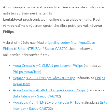
ý
Ak si plánujete zaobstarať
vodný filter
Saeco
a nie ste si istí, či ste
p
našli ten správny,
neváhajte nás
i
kontaktovať
prostredníctvom
online chatu alebo e-mailu
.
Radi
s
vám poradíme
s výberom správneho filtra práve
pre váš kávovar
Philips.
u
Vybrať si môžete napríklad
originálny vodný filter AquaClean
Philips
či
Brita INTENZA+ / Saeco CA6702
alebo niektorý z
obľúbených náhradných filtrov:
Aqua Crystalis AC-CLEAN pre kávovar Philips
(náhrada za
Philips AquaClean
)
Aqualogis AL-CLEAN pre kávovar Philips
(náhrada za
Philips
AquaClean
)
Aqua Crystalis AC-INTENS+ pre kávovar Philips
(náhrada za
Brita Intenza+ / Saeco CA6702
)
Aqualogis AL-INTENSE+ pre kávovar Philips
(náhrada za
Brita
Intenza+ / Saeco CA6702
)