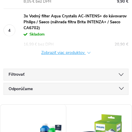
8,05 € bez DPH
9,90 €
3x Vodný filter Aqua Crystalis AC-INTENS+ do kávovarov
Philips / Saeco (náhrada filtra Brita INTENZA+ / Saeco
CA6702)
Skladom
16,99 € bez DPH
20,90 €
Zobraziť viac produktov
Filtrovať
R
Odporúčame
a
Najlacnejšie
V
d
Najdrahšie
ý
e
Najpredávanejšie