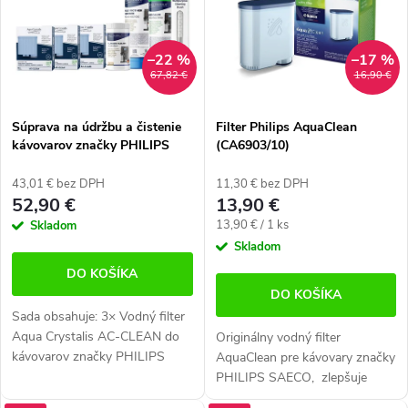
p
n
Abecedne
i
i
–22 %
–17 %
s
e
67,82 €
16,90 €
p
p
Súprava na údržbu a čistenie
Filter Philips AquaClean
r
kávovarov značky PHILIPS
(CA6903/10)
r
SAECO
o
o
43,01 € bez DPH
11,30 € bez DPH
52,90 €
13,90 €
d
d
Jednotková
13,90 € / 1 ks
Skladom
cena:
Skladom
u
u
DO KOŠÍKA
k
k
DO KOŠÍKA
Sada obsahuje: 3× Vodný filter
t
t
Aqua Crystalis AC-CLEAN do
Originálny vodný filter
kávovarov značky PHILIPS
AquaClean pre kávovary značky
o
o
SAECO 1× Dezinfekčný a
PHILIPS SAECO, zlepšuje
v
antibakteriálny čistič zvyškov
kvalitu vody a zaisťuje redukciu