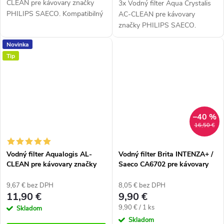
CLEAN pre kávovary značky
3x Vodný filter Aqua Crystalis
PHILIPS SAECO. Kompatibilný
AC-CLEAN pre kávovary
s Philips Saeco Aqua Clean
značky PHILIPS SAECO.
CA6903 / 10, CA6903 / 00,
Kompatibilný s Philips Saeco
Novinka
CA6903 / 01, CA6903 / 22.
Aqua Clean CA6903 / 10,
Tip
CA6903 / 00, CA6903 / 01,
CA6903 / 22.
–40 %
16,50 €
Vodný filter Aqualogis AL-
Vodný filter Brita INTENZA+ /
CLEAN pre kávovary značky
Saeco CA6702 pre kávovary
Philips / Saeco (náhrada filtra
Philips Saeco, Bosch a
AquaClean)
Siemens
9,67 € bez DPH
8,05 € bez DPH
11,90 €
9,90 €
Jednotková
9,90 € / 1 ks
Skladom
cena:
Skladom