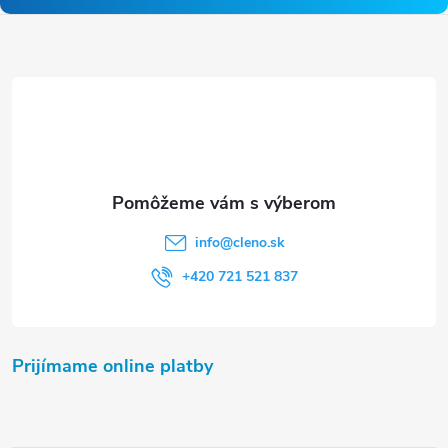
p
ä
t
i
e
info
@
cleno.sk
+420 721 521 837
Prijímame online platby