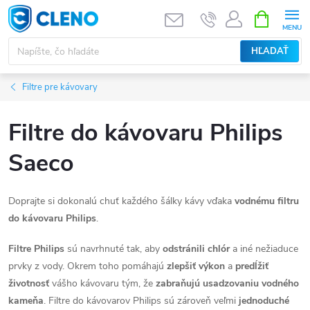
Prejsť
NÁKUPN
KOŠÍK
na
obsah
HĽADAŤ
Filtre pre kávovary
Filtre do kávovaru Philips
Saeco
Doprajte si dokonalú chuť každého šálky kávy vďaka
vodnému filtru
do kávovaru
Philips
.
Filtre
Philips
sú navrhnuté tak, aby
odstránili chlór
a iné nežiaduce
prvky z vody. Okrem toho pomáhajú
zlepšiť výkon
a
predĺžiť
životnosť
vášho kávovaru tým, že
zabraňujú usadzovaniu vodného
kameňa
. Filtre do kávovarov
Philips sú zároveň veľmi
jednoduché