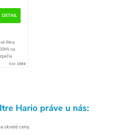
DETAIL
vé filtre
00M) na
ezpečia
trakciu bez
Kód:
1594
enie
ltre Hario práve u nás:
a skvelé ceny.