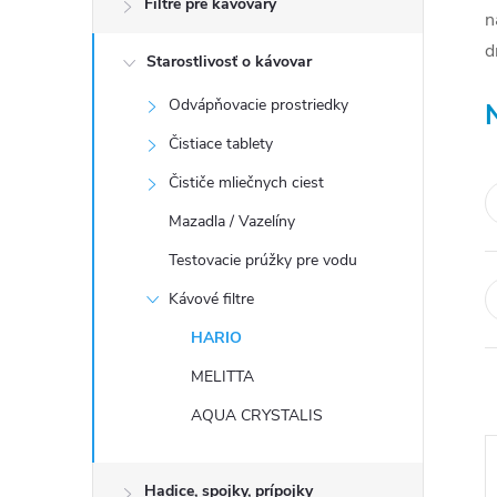
Filtre pre kávovary
n
ý
d
Starostlivosť o kávovar
p
Odvápňovacie prostriedky
a
Čistiace tablety
n
Čističe mliečnych ciest
e
Mazadla / Vazelíny
l
Testovacie prúžky pre vodu
Kávové filtre
HARIO
MELITTA
AQUA CRYSTALIS
Hadice, spojky, prípojky