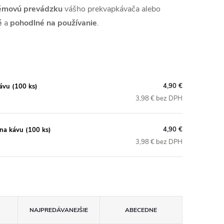
émovú prevádzku
vášho prekvapkávača alebo
é
a
pohodlné na používanie
.
4,90 €
ávu (100 ks)
3,98 € bez DPH
4,90 €
na kávu (100 ks)
3,98 € bez DPH
NAJPREDÁVANEJŠIE
ABECEDNE