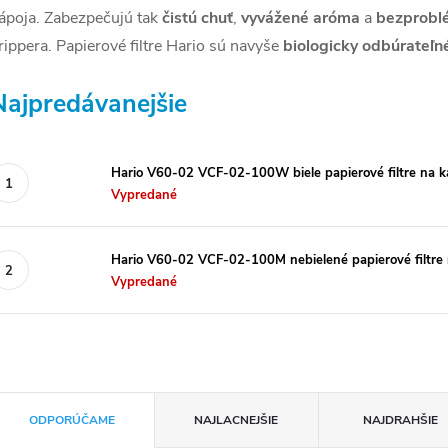
ápoja. Zabezpečujú tak
čistú chuť
,
vyvážené aróma
a
bezprobl
rippera. Papierové filtre Hario sú navyše
biologicky odbúrateľn
Najpredávanejšie
Hario V60-02 VCF-02-100W biele papierové filtre na k
Vypredané
Hario V60-02 VCF-02-100M nebielené papierové filtre 
Vypredané
R
ODPORÚČAME
NAJLACNEJŠIE
NAJDRAHŠIE