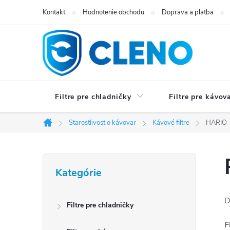
Prejsť
Kontakt
Hodnotenie obchodu
Doprava a platba
na
obsah
Filtre pre chladničky
Filtre pre kávov
Starostlivosť o kávovar
Kávové filtre
HARIO
Domov
B
Preskočiť
Kategórie
kategórie
o
č
D
Filtre pre chladničky
n
F