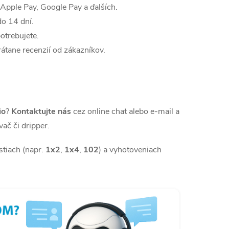
 Apple Pay, Google Pay a ďalších.
o 14 dní.
otrebujete.
vrátane recenzií od zákazníkov.
io
?
Kontaktujte nás
cez online chat alebo e-mail a
ač či dripper.
stiach (napr.
1x2
,
1x4
,
102
) a vyhotoveniach