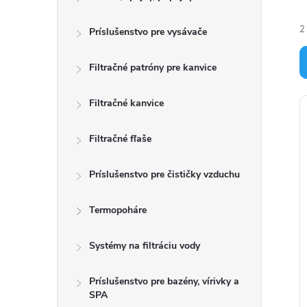
2
Príslušenstvo pre vysávače
Filtračné patróny pre kanvice
Filtračné kanvice
i
Filtračné fľaše
Príslušenstvo pre čističky vzduchu
i
r
Termopoháre
Systémy na filtráciu vody
r
Príslušenstvo pre bazény, vírivky a
SPA