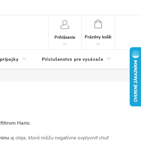
né podmienky
Ochrana osobných údajov
Návody
NÁKUPNÝ
KOŠÍK
Prázdny košík
Prihlásenie
 prípojky
Príslušenstvo pre vysávače
Filtra
filtrom Hario
.
ninu
aj oleje, ktoré môžu negatívne ovplyvniť chuť