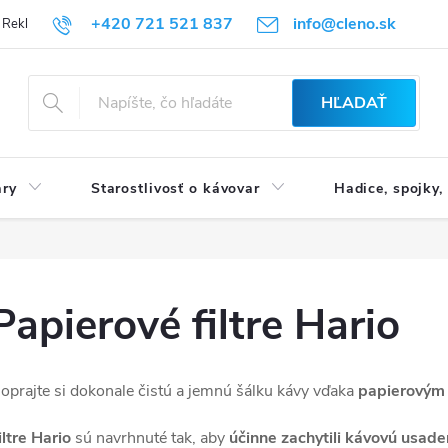
+420 721 521 837
info@cleno.sk
Reklamácia a vrátenie tovaru
B2B | Veľkoobchodný predaj
Obchod
HĽADAŤ
ary
Starostlivosť o kávovar
Hadice, spojky,
Papierové filtre Hario
oprajte si dokonale čistú a jemnú šálku kávy vďaka
papierovým 
iltre Hario
sú navrhnuté tak, aby
účinne zachytili kávovú usade