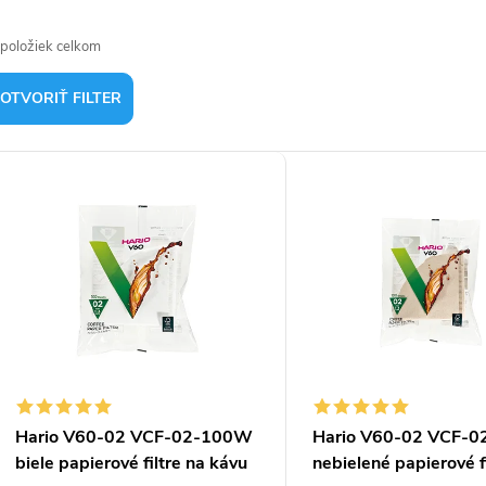
a
d
položiek celkom
e
OTVORIŤ FILTER
n
V
ý
e
p
p
s
o
p
d
u
Hario V60-02 VCF-02-100W
Hario V60-02 VCF-
biele papierové filtre na kávu
nebielené papierové f
o
k