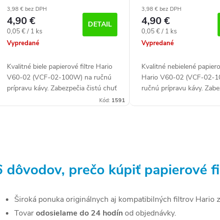
(100 ks)
kávu (100 ks)
d
3,98 € bez DPH
3,98 € bez DPH
4,90 €
4,90 €
DETAIL
u
Jednotková
Jednotková
o
0,05 € / 1 ks
0,05 € / 1 ks
cena:
cena:
Vypredané
Vypredané
k
v
Kvalitné biele papierové filtre Hario
Kvalitné nebielené papiero
V60-02 (VCF-02-100W) na ručnú
Hario V60-02 (VCF-02-1
o
prípravu kávy. Zabezpečia čistú chuť
ručnú prípravu kávy. Zab
a perfektnú extrakciu bez
čistú chuť a perfektnú ex
Kód:
1591
v
nežiaducich sedimentov. Balenie
nežiaducich usadenín. Bal
obsahuje...
obsahuje...
O
v
6 dôvodov, prečo kúpiť papierové fi
á
Široká ponuka originálnych aj kompatibilných filtrov Hario z
d
Tovar
odosielame do 24 hodín
od objednávky.