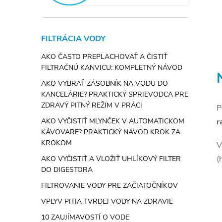
FILTRÁCIA VODY
i
AKO ČASTO PREPLACHOVAŤ A ČISTIŤ
FILTRAČNÚ KANVICU: KOMPLETNÝ NÁVOD
AKO VYBRAŤ ZÁSOBNÍK NA VODU DO
KANCELÁRIE? PRAKTICKÝ SPRIEVODCA PRE
r
ZDRAVÝ PITNÝ REŽIM V PRÁCI
P
AKO VYČISTIŤ MLYNČEK V AUTOMATICKOM
r
KÁVOVARE? PRAKTICKÝ NÁVOD KROK ZA
KROKOM
V
(
AKO VYČISTIŤ A VLOŽIŤ UHLÍKOVÝ FILTER
DO DIGESTORA
FILTROVANIE VODY PRE ZAČIATOČNÍKOV
VPLYV PITIA TVRDEJ VODY NA ZDRAVIE
10 ZAUJÍMAVOSTÍ O VODE