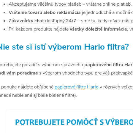
a
Akceptujeme väčšinu typov platieb – vrátane online platieb,
Vrátenie tovaru alebo reklamácia
je jednoduchá a možná d
c
Zákaznícky chat
dostupný
24/7
– sme tu, kedykoľvek nás p
Pri každom produkte nájdete
všetky dôležité informácie
, 
e
Nie ste si istí výberom Hario filtra?
p
otrebujete poradiť s výberom správneho
papierového filtra Har
v
adi vám poradíme
s výberom vhodného typu pre váš prekvapkáv
k
 ponuke nájdete obľúbené
papierové filtre Hario
v rôznych veľko
y
hnedé nebielené aj biele bielené filtre).
v
ý
p