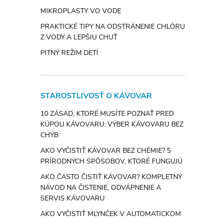
i
MIKROPLASTY VO VODE
PRAKTICKÉ TIPY NA ODSTRÁNENIE CHLÓRU
Z VODY A LEPŠIU CHUŤ
PITNÝ REŽIM DETÍ
STAROSTLIVOSŤ O KÁVOVAR
10 ZÁSAD, KTORÉ MUSÍTE POZNAŤ PRED
KÚPOU KÁVOVARU: VÝBER KÁVOVARU BEZ
CHÝB
AKO VYČISTIŤ KÁVOVAR BEZ CHÉMIE? 5
PRÍRODNÝCH SPÔSOBOV, KTORÉ FUNGUJÚ
AKO ČASTO ČISTIŤ KÁVOVAR? KOMPLETNÝ
NÁVOD NA ČISTENIE, ODVÁPNENIE A
SERVIS KÁVOVARU
AKO VYČISTIŤ MLYNČEK V AUTOMATICKOM