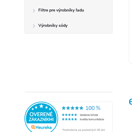
t
Filtre pre výrobníky ľadu
Výrobníky sódy
t
l