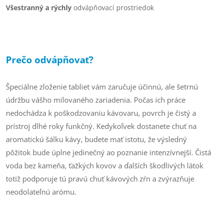
Všestranný a rýchly
odvápňovací prostriedok
Prečo odvápňovať?
Špeciálne zloženie tabliet vám zaručuje účinnú, ale šetrnú
údržbu vášho milovaného zariadenia. Počas ich práce
nedochádza k poškodzovaniu kávovaru, povrch je čistý a
prístroj dlhé roky funkčný. Kedykoľvek dostanete chuť na
aromatickú šálku kávy, budete mať istotu, že výsledný
pôžitok bude úplne jedinečný ao poznanie intenzívnejší. Čistá
voda bez kameňa, ťažkých kovov a ďalších škodlivých látok
totiž podporuje tú pravú chuť kávových zŕn a zvýrazňuje
neodolateľnú arómu.