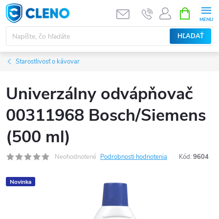
Prejsť
NÁKUPN
KOŠÍK
na
obsah
HĽADAŤ
Starostlivosť o kávovar
Univerzálny odvápňovač
00311968 Bosch/Siemens
(500 ml)
Neohodnotené
Podrobnosti hodnotenia
Kód:
9604
Novinka