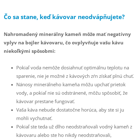
Čo sa stane, keď kávovar neodvápňujete?
Nahromadený minerálny kameň môže mať negatívny
vplyv na bojler kávovaru, čo ovplyvňuje vašu kávu
niekoľkými spôsobmi:
Pokiaľ voda nemôže dosiahnuť optimálnu teplotu na
sparenie, nie je možné z kávových zŕn získať plnú chuť.
Nánosy minerálneho kameňa môžu upchať prietok
vody, a pokiaľ nie sú odstránené, môžu spôsobiť, že
kávovar prestane fungovať.
Vaša káva nebude dostatočne horúca, aby ste si ju
mohli vychutnať.
Pokiaľ ste teda už dlho neodstraňovali vodný kameň z
kávovaru alebo ste ho nikdy neodstraňovali,