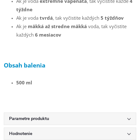
Ak je voda
extrémne vápenatá
, tak vyčistite každé
4
týždne
Ak je voda
tvrdá
, tak vyčistite každých
5 týždňov
Ak je
mäkká až stredne mäkká
voda, tak vyčistite
každých
6 mesiacov
Obsah balenia
500 ml
Parametre produktu
Hodnotenie