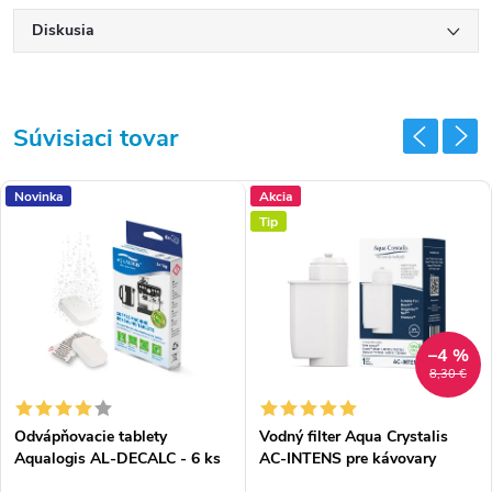
Diskusia
Súvisiaci tovar
Novinka
Akcia
Tip
–4 %
8,30 €
Odvápňovacie tablety
Vodný filter Aqua Crystalis
Aqualogis AL-DECALC - 6 ks
AC-INTENS pre kávovary
značky Bosch, Siemens, Neff,