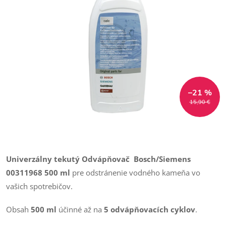
–21 %
15,90 €
Univerzálny tekutý Odvápňovač
Bosch/Siemens
00311968 500 ml
pre odstránenie vodného kameňa vo
vašich spotrebičov.
Obsah
500 ml
účinné až na
5 odvápňovacích cyklov
.