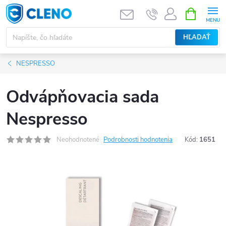
Prejsť
NÁKUPN
KOŠÍK
na
obsah
HĽADAŤ
NESPRESSO
Odvápňovacia sada
Nespresso
Neohodnotené
Podrobnosti hodnotenia
Kód:
1651