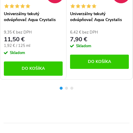
Univerzálny tekutý
Univerzálny tekutý
odvápňovač Aqua Crystalis
odvápňovač Aqua Crystalis
AC-DSCLR750 (750 ml)
AC-DSCLR250 (250 ml)
9,35 € bez DPH
6,42 € bez DPH
11,50 €
7,90 €
Jednotková
1,92 € / 125 ml
Skladom
cena:
Skladom
DO KOŠÍKA
DO KOŠÍKA