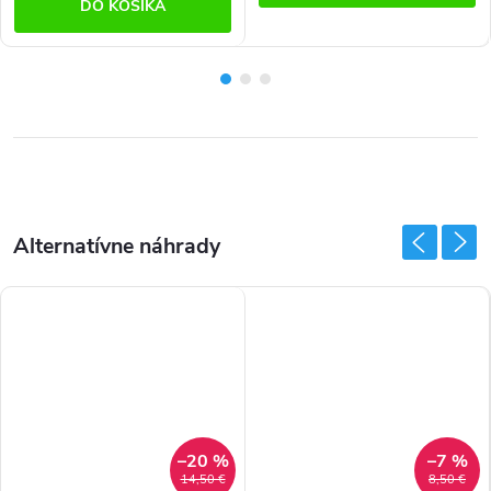
DO KOŠÍKA
–20 %
–7 %
14,50 €
8,50 €