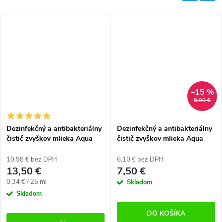
–15 %
8,90 €
Dezinfekčný a antibakteriálny
Dezinfekčný a antibakteriálny
čistič zvyškov mlieka Aqua
čistič zvyškov mlieka Aqua
Crystalis AC-MLKSC1000
Crystalis AC-MLKSC250 (250
(1000 ml)
ml)
10,98 € bez DPH
6,10 € bez DPH
13,50 €
7,50 €
Jednotková
0,34 € / 25 ml
Skladom
cena:
Skladom
DO KOŠÍKA