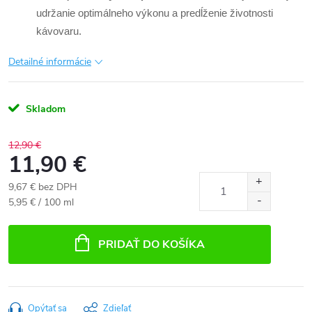
udržanie optimálneho výkonu a predĺženie životnosti
kávovaru.
Detailné informácie
Skladom
12,90 €
11,90 €
9,67 € bez DPH
Jednotková
5,95 € / 100 ml
cena:
PRIDAŤ DO KOŠÍKA
Opýtať sa
Zdieľať