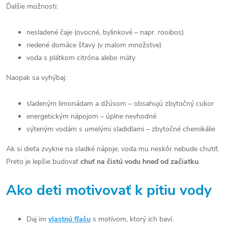
Ďalšie možnosti:
nesladené čaje (ovocné, bylinkové – napr. rooibos)
riedené domáce šťavy (v malom množstve)
voda s plátkom citróna alebo mäty
Naopak sa vyhýbaj:
sladeným limonádam a džúsom – obsahujú zbytočný cukor
energetickým nápojom – úplne nevhodné
sýteným vodám s umelými sladidlami – zbytočné chemikálie
Ak si dieťa zvykne na sladké nápoje, voda mu neskôr nebude chutiť.
Preto je lepšie budovať
chuť na čistú vodu hneď od začiatku
.
Ako deti motivovať k pitiu vody
Daj im
vlastnú fľašu
s motívom, ktorý ich baví.