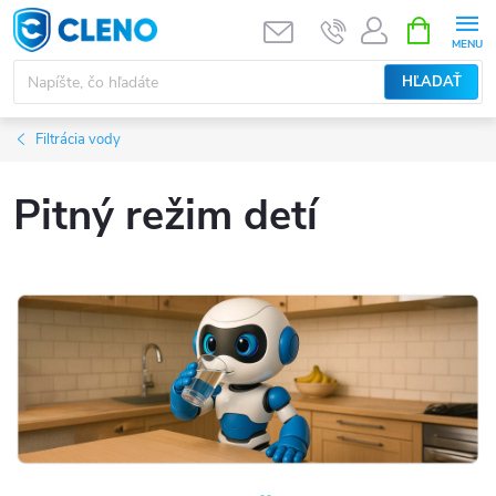
Prejsť
NÁKUPN
KOŠÍK
na
obsah
HĽADAŤ
Filtrácia vody
Pitný režim detí