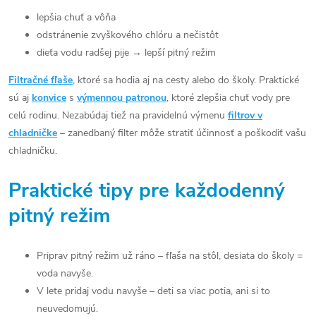
lepšia chuť a vôňa
odstránenie zvyškového chlóru a nečistôt
dieťa vodu radšej pije → lepší pitný režim
Filtračné fľaše
, ktoré sa hodia aj na cesty alebo do školy. Praktické
sú aj
konvice
s
výmennou patronou
, ktoré zlepšia chuť vody pre
celú rodinu. Nezabúdaj tiež na pravidelnú výmenu
filtrov v
chladničke
– zanedbaný filter môže stratiť účinnosť a poškodiť vašu
chladničku.
Praktické tipy pre každodenný
pitný režim
Priprav pitný režim už ráno – fľaša na stôl, desiata do školy =
voda navyše.
V lete pridaj vodu navyše – deti sa viac potia, ani si to
neuvedomujú.