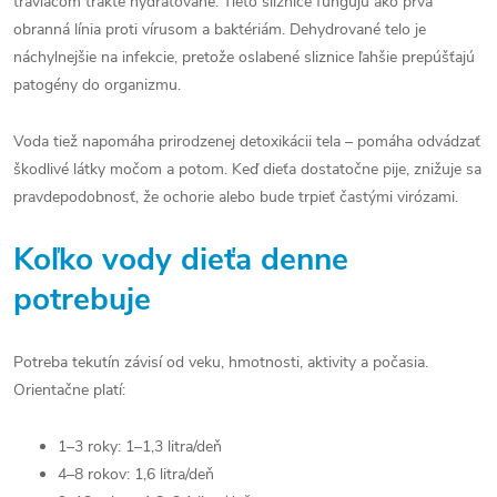
tráviacom trakte hydratované. Tieto sliznice fungujú ako prvá
obranná línia proti vírusom a baktériám. Dehydrované telo je
náchylnejšie na infekcie, pretože oslabené sliznice ľahšie prepúšťajú
patogény do organizmu.
Voda tiež napomáha prirodzenej detoxikácii tela – pomáha odvádzať
škodlivé látky močom a potom. Keď dieťa dostatočne pije, znižuje sa
pravdepodobnosť, že ochorie alebo bude trpieť častými virózami.
Koľko vody dieťa denne
potrebuje
Potreba tekutín závisí od veku, hmotnosti, aktivity a počasia.
Orientačne platí:
1–3 roky: 1–1,3 litra/deň
4–8 rokov: 1,6 litra/deň