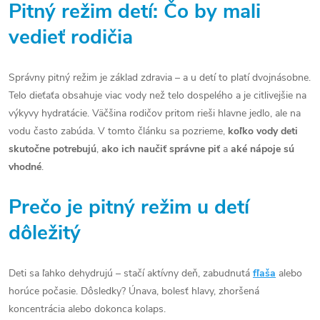
Pitný režim detí: Čo by mali
vedieť rodičia
Správny pitný režim je základ zdravia – a u detí to platí dvojnásobne.
Telo dieťaťa obsahuje viac vody než telo dospelého a je citlivejšie na
výkyvy hydratácie. Väčšina rodičov pritom rieši hlavne jedlo, ale na
vodu často zabúda. V tomto článku sa pozrieme,
koľko vody deti
skutočne potrebujú
,
ako ich naučiť správne piť
a
aké nápoje sú
vhodné
.
Prečo je pitný režim u detí
dôležitý
Deti sa ľahko dehydrujú – stačí aktívny deň, zabudnutá
fľaša
alebo
horúce počasie. Dôsledky? Únava, bolesť hlavy, zhoršená
koncentrácia alebo dokonca kolaps.