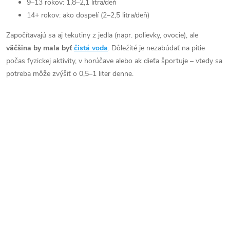
9–13 rokov: 1,8–2,1 litra/deň
14+ rokov: ako dospelí (2–2,5 litra/deň)
Započítavajú sa aj tekutiny z jedla (napr. polievky, ovocie), ale
väčšina by mala byť
čistá voda
. Dôležité je nezabúdať na pitie
počas fyzickej aktivity, v horúčave alebo ak dieťa športuje – vtedy sa
potreba môže zvýšiť o 0,5–1 liter denne.