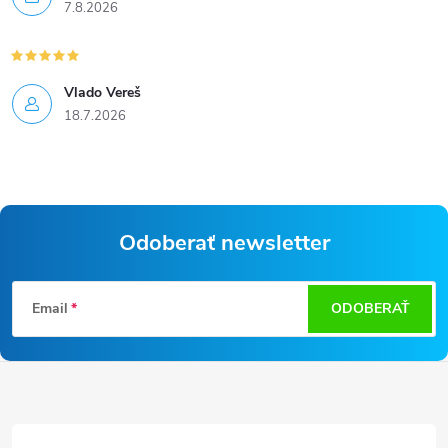
7.8.2026
Vlado Vereš
18.7.2026
Odoberať newsletter
Z
Email
ODOBERAŤ
á
p
ä
t