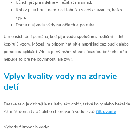
Uč ich
piť pravidelne
– nečakať na smäd.
Rob z pitia hru – napríklad tabuľku s odškrtávaním, koľko
vypili.
Doma maj vodu vždy
na očiach a po ruke
.
U menších detí pomáha, keď
pijú vodu spoločne s rodičmi
– deti
kopírujú vzory. Môžeš im pripomínať pitie napríklad cez budík alebo
pomocou aplikácií. Ak sa pitný režim stane súčasťou bežného dňa,
nebude to pre ne povinnosť, ale zvyk.
Vplyv kvality vody na zdravie
detí
Detské telo je citlivejšie na látky ako chlór, ťažké kovy alebo baktérie.
Ak máš doma tvrdú alebo chlorovanú vodu, zváž
filtrovanie
.
Výhody filtrovania vody: