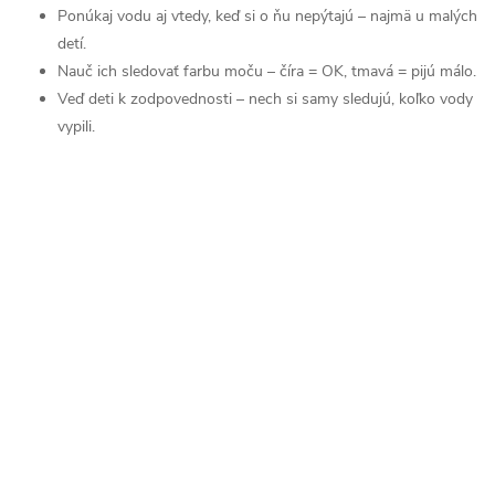
Ponúkaj vodu aj vtedy, keď si o ňu nepýtajú – najmä u malých
detí.
Nauč ich sledovať farbu moču – číra = OK, tmavá = pijú málo.
Veď deti k zodpovednosti – nech si samy sledujú, koľko vody
vypili.