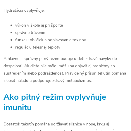
Hydratácia ovplyvňuje:
výkon v škole aj pri športe
správne trávenie
funkciu obličiek a odplavovanie toxínov
reguláciu telesnej teploty
A hlavne – správny pitný režim buduje u detí zdravé návyky do
dospelosti. Ak dieťa pije málo, môžu sa objaviť aj problémy so
sústredením alebo podráždenosť. Pravidelný prísun tekutín pomáha
zlepšiť náladu a podporuje zdravý metabolizmus.
Ako pitný režim ovplyvňuje
imunitu
Dostatok tekutín pomáha udržiavať sliznice v nose, krku aj