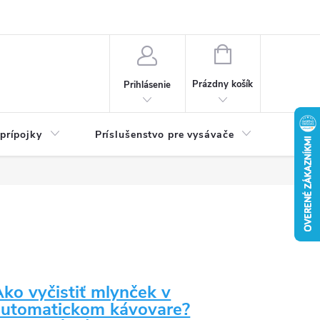
né podmienky
Ochrana osobných údajov
Návody
NÁKUPNÝ
KOŠÍK
Prázdny košík
Prihlásenie
 prípojky
Príslušenstvo pre vysávače
Filtra
ko vyčistiť mlynček v
automatickom kávovare?