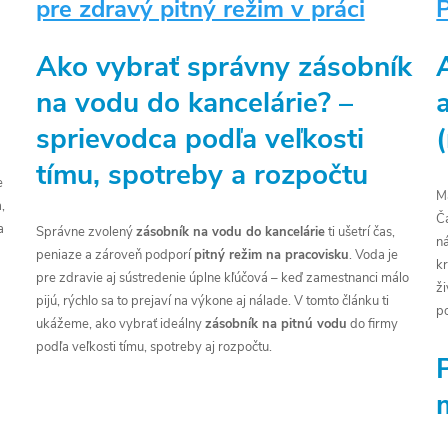
pre zdravý pitný režim v práci
Ako vybrať správny zásobník
na vodu do kancelárie? –
sprievodca podľa veľkosti
tímu, spotreby a rozpočtu
e
Má
,
Č
a
Správne zvolený
zásobník na vodu do kancelárie
ti ušetrí čas,
n
peniaze a zároveň podporí
pitný režim na pracovisku
. Voda je
k
pre zdravie aj sústredenie úplne kľúčová – keď zamestnanci málo
ž
pijú, rýchlo sa to prejaví na výkone aj nálade. V tomto článku ti
p
ukážeme, ako vybrať ideálny
zásobník na pitnú vodu
do firmy
podľa veľkosti tímu, spotreby aj rozpočtu.