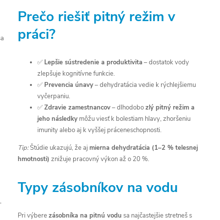
Prečo riešiť pitný režim v
práci?
sa
✅
Lepšie sústredenie a produktivita
– dostatok vody
zlepšuje kognitívne funkcie.
✅
Prevencia únavy
– dehydratácia vedie k rýchlejšiemu
vyčerpaniu.
✅
Zdravie zamestnancov
– dlhodobo
zlý pitný režim a
jeho následky
môžu viesť k bolestiam hlavy, zhoršeniu
imunity alebo aj k vyššej práceneschopnosti.
Tip:
Štúdie ukazujú, že aj
mierna dehydratácia (1–2 % telesnej
hmotnosti)
znižuje pracovný výkon až o 20 %.
Typy zásobníkov na vodu
–
Pri výbere
zásobníka na pitnú vodu
sa najčastejšie stretneš s