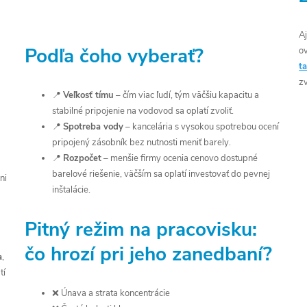
Aj
Podľa čoho vyberať?
o
t
z
📍
Veľkosť tímu
– čím viac ľudí, tým väčšiu kapacitu a
stabilné pripojenie na vodovod sa oplatí zvoliť.
📍
Spotreba vody
– kancelária s vysokou spotrebou ocení
pripojený zásobník bez nutnosti meniť barely.
📍
Rozpočet
– menšie firmy ocenia cenovo dostupné
barelové riešenie, väčším sa oplatí investovať do pevnej
ni
inštalácie.
Pitný režim na pracovisku:
čo hrozí pri jeho zanedbaní?
a
,
tí
❌ Únava a strata koncentrácie