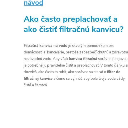
návod
p
Ako často preplachovať a
i
ako čistiť filtračnú kanvicu?
s
č
Filtračná kanvica na vodu
je skvelým pomocníkom pre
domácnosti aj kancelárie, pretože zabezpečí chutnú a zdravotn
l
nezávadnú vodu. Aby však
kanvica filtračná
správne fungovala
á
je potrebné ju pravidelne čistiť a preplachovať. V tomto článku s
dozvieš, ako často to robiť, ako správne sa starať o
filter do
n
filtračnej kanvice
a čomu sa vyhnúť, aby bola tvoja voda vždy
čistá a čerstvá.
k
o
v