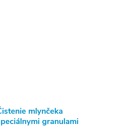
Čistenie mlynčeka
špeciálnymi granulami