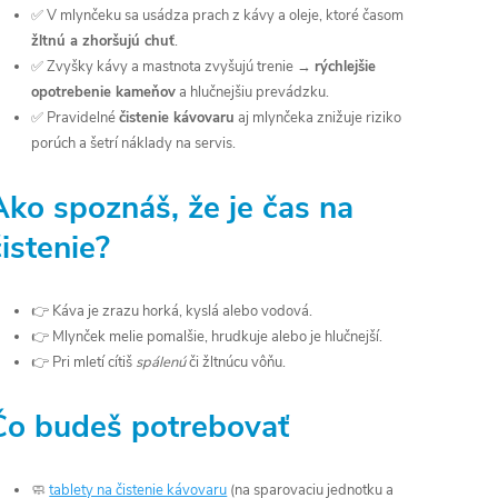
✅ V mlynčeku sa usádza prach z kávy a oleje, ktoré časom
žltnú a zhoršujú chuť
.
✅ Zvyšky kávy a mastnota zvyšujú trenie →
rýchlejšie
opotrebenie kameňov
a hlučnejšiu prevádzku.
✅ Pravidelné
čistenie kávovaru
aj mlynčeka znižuje riziko
porúch a šetrí náklady na servis.
Ako spoznáš, že je čas na
čistenie?
👉 Káva je zrazu horká, kyslá alebo vodová.
👉 Mlynček melie pomalšie, hrudkuje alebo je hlučnejší.
👉 Pri mletí cítiš
spálenú
či žltnúcu vôňu.
Čo budeš potrebovať
🧼
tablety na čistenie kávovaru
(na sparovaciu jednotku a