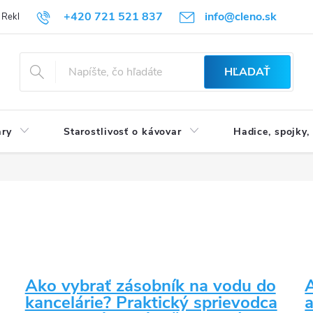
+420 721 521 837
info@cleno.sk
Reklamácia a vrátenie tovaru
B2B | Veľkoobchodný predaj
Obchod
HĽADAŤ
ary
Starostlivosť o kávovar
Hadice, spojky,
Ako vybrať zásobník na vodu do
A
kancelárie? Praktický sprievodca