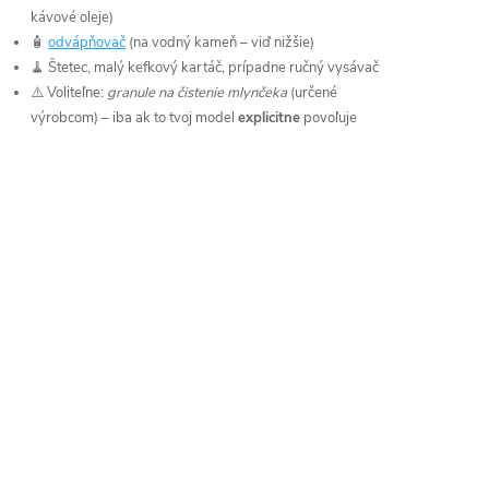
kávové oleje)
🧴
odvápňovač
(na vodný kameň – viď nižšie)
🧹 Štetec, malý kefkový kartáč, prípadne ručný vysávač
⚠️ Voliteľne:
granule na čistenie mlynčeka
(určené
výrobcom) – iba ak to tvoj model
explicitne
povoľuje