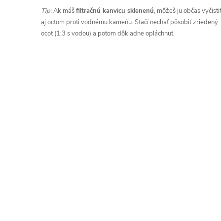
Tip:
Ak máš
filtračnú kanvicu sklenenú
, môžeš ju občas vyčisti
aj octom proti vodnému kameňu. Stačí nechať pôsobiť zriedený
ocot (1:3 s vodou) a potom dôkladne opláchnuť.