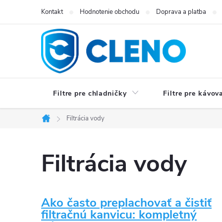
Prejsť
Kontakt
Hodnotenie obchodu
Doprava a platba
na
obsah
Filtre pre chladničky
Filtre pre kávov
Filtrácia vody
Domov
Filtrácia vody
V
Ako často preplachovať a čistiť
filtračnú kanvicu: kompletný
ý