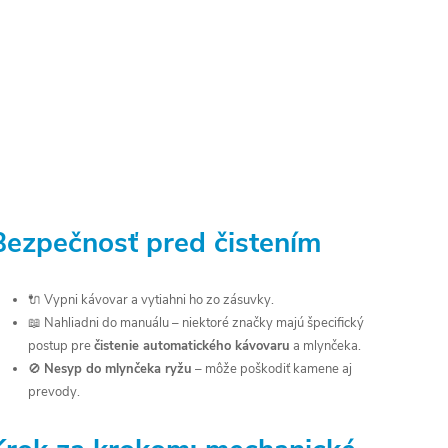
Bezpečnosť pred čistením
🔌 Vypni kávovar a vytiahni ho zo zásuvky.
📖 Nahliadni do manuálu – niektoré značky majú špecifický
postup pre
čistenie automatického kávovaru
a mlynčeka.
🚫
Nesyp do mlynčeka ryžu
– môže poškodiť kamene aj
prevody.