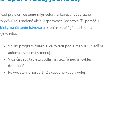
 keď je cieľom
čistenie mlynčeka na kávu
, chuť výrazne
vplyvňujú aj usadené oleje v sparovacej jednotke. Tu pomôžu
ablety na čistenie kávovaru
, ktoré rozpúšťajú mastnotu a
vyšky kávy.
Spusti program
čistenia kávovaru
podľa manuálu (väčšina
automatov ho má v menu).
Vlož čistiacu tabletu podľa inštrukcií a nechaj cyklus
dobehnúť.
Po vyčistení priprav 1–2 skúšobné kávy a vylej.