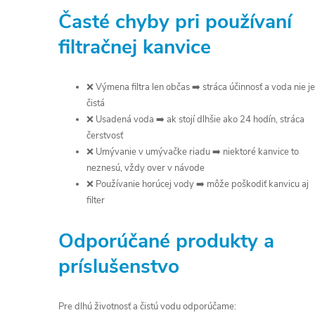
Časté chyby pri používaní
filtračnej kanvice
❌ Výmena filtra len občas ➡️ stráca účinnosť a voda nie je
čistá
❌ Usadená voda ➡️ ak stojí dlhšie ako 24 hodín, stráca
čerstvosť
❌ Umývanie v umývačke riadu ➡️ niektoré kanvice to
neznesú, vždy over v návode
❌ Používanie horúcej vody ➡️ môže poškodiť kanvicu aj
filter
Odporúčané produkty a
príslušenstvo
Pre dlhú životnosť a čistú vodu odporúčame: