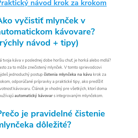
Praktický návod krok za krokom
Ako vyčistiť mlynček v
automatickom kávovare?
(rýchly návod + tipy)
 tvoja káva v poslednej dobe horšiu chuť, je horká alebo mdlá?
asto za to môže znečistený mlynček. V tomto sprievodcovi
ájdeš jednoduchý postup
čistenia mlynčeka na kávu
krok za
rokom, odporúčané prípravky a praktické tipy, ako predĺžiť
ivotnosť kávovaru. Článok je vhodný pre všetkých, ktorí doma
oužívajú
automatický kávovar
s integrovaným mlynčekom.
Prečo je pravidelné čistenie
mlynčeka dôležité?