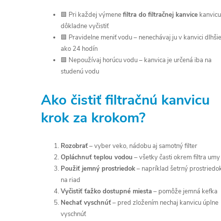
🟩 Pri každej výmene
filtra do filtračnej kanvice
kanvicu
dôkladne vyčistiť
🟩 Pravidelne meniť vodu – nenechávaj ju v kanvici dlhši
ako 24 hodín
🟩 Nepoužívaj horúcu vodu – kanvica je určená iba na
studenú vodu
Ako čistiť filtračnú kanvicu
krok za krokom?
Rozobrať
– vyber veko, nádobu aj samotný filter
Opláchnuť teplou vodou
– všetky časti okrem filtra umy
Použiť jemný prostriedok
– napríklad šetrný prostriedo
na riad
Vyčistiť ťažko dostupné miesta
– pomôže jemná kefka
Nechať vyschnúť
– pred zložením nechaj kanvicu úplne
vyschnúť