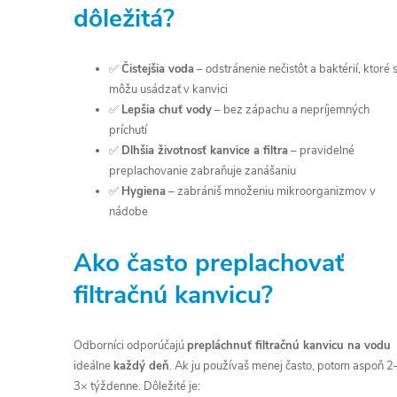
dôležitá?
✅
Čistejšia voda
– odstránenie nečistôt a baktérií, ktoré 
môžu usádzať v kanvici
✅
Lepšia chuť vody
– bez zápachu a nepríjemných
príchutí
✅
Dlhšia životnosť kanvice a filtra
– pravidelné
preplachovanie zabraňuje zanášaniu
✅
Hygiena
– zabrániš množeniu mikroorganizmov v
nádobe
Ako často preplachovať
filtračnú kanvicu?
Odborníci odporúčajú
prepláchnuť filtračnú kanvicu na vodu
ideálne
každý deň
. Ak ju používaš menej často, potom aspoň 2
3× týždenne. Dôležité je: