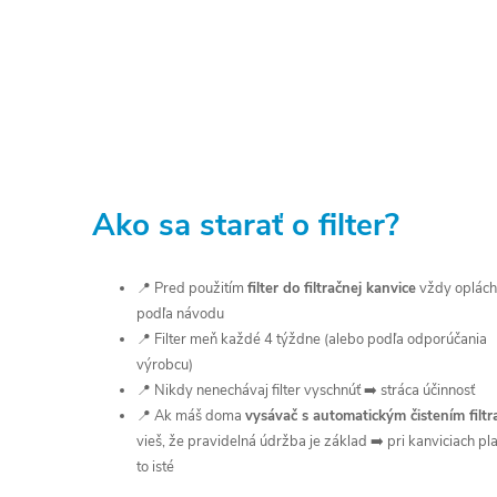
Ako sa starať o filter?
📍 Pred použitím
filter do filtračnej kanvice
vždy oplách
podľa návodu
📍 Filter meň každé 4 týždne (alebo podľa odporúčania
výrobcu)
📍 Nikdy nenechávaj filter vyschnúť ➡️ stráca účinnosť
📍 Ak máš doma
vysávač s automatickým čistením filtr
vieš, že pravidelná údržba je základ ➡️ pri kanviciach pla
to isté