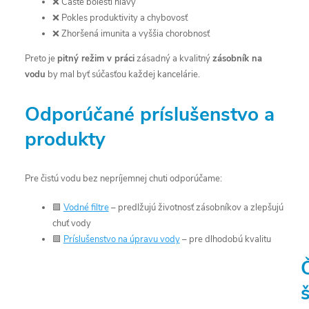
❌ Časté bolesti hlavy
❌ Pokles produktivity a chybovosť
❌ Zhoršená imunita a vyššia chorobnosť
Preto je
pitný režim v práci
zásadný a kvalitný
zásobník na
vodu
by mal byť súčasťou každej kancelárie.
Odporúčané príslušenstvo a
produkty
Pre čistú vodu bez nepríjemnej chuti odporúčame:
🟩
Vodné filtre
– predlžujú životnosť zásobníkov a zlepšujú
chuť vody
🟩
Príslušenstvo na úpravu vody
– pre dlhodobú kvalitu