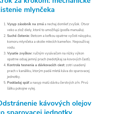
Krok za krokom: mechanické
čistenie mlynčeka
Vysyp zásobník na zrná
a nechaj domlieť zvyšok. Otvor
veko a zlož diely, ktoré to umožňujú (podľa manuálu).
Suché čistenie:
štetcom a kefkou opatrne vyčisti násypku,
komoru mlynčeka a okolie mlecích kameňov. Nepoužívaj
vodu.
Vysatie zvyškov:
ručným vysávačom na nízky výkon
opatrne odsaj jemný prach (nedotýkaj sa kovových častí).
Kontrola tesnenia a dávkovacích ciest:
zotri usadený
prach v kanáliku, ktorým padá mletá káva do sparovacej
jednotky.
Poskladaj späť
a nasyp malú dávku čerstvých zŕn. Prvú
šálku pokojne vylej.
Odstránenie kávových olejov
zo sparovacej jednotky