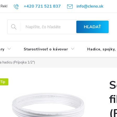
+420 721 521 837
info@cleno.sk
Reklamácia a vrátenie tovaru
B2B | Veľkoobchodný predaj
Obchod
HĽADAŤ
ary
Starostlivosť o kávovar
Hadice, spojky,
na hadicu (Prípojka 1/2")
S
Tip
f
(