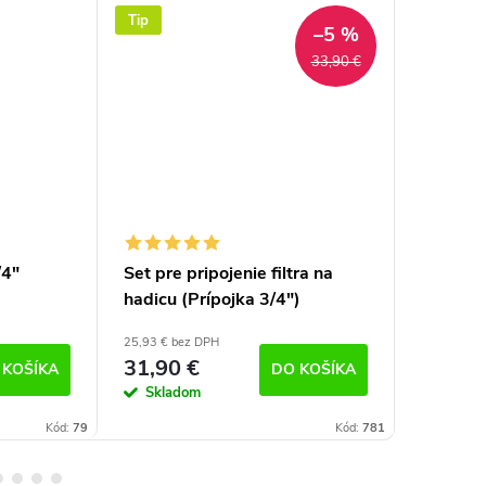
Tip
–5 %
33,90 €
/4"
Set pre pripojenie filtra na
Prívodn
hadicu (Prípojka 3/4")
metrov)
25,93 € bez DPH
39,90 € be
31,90 €
39,90 
 KOŠÍKA
DO KOŠÍKA
Skladom
Sklad
Kód:
79
Kód:
781