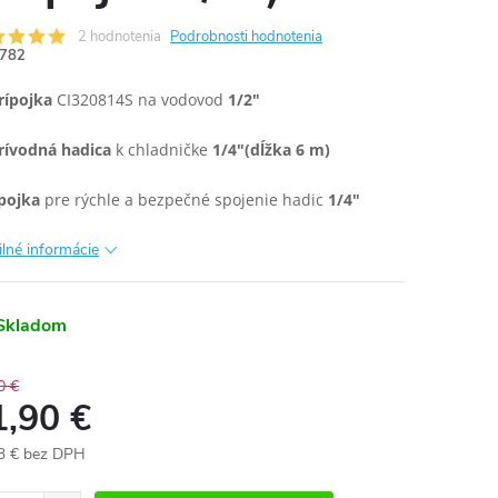
2 hodnotenia
Podrobnosti hodnotenia
782
rípojka
CI320814S na vodovod
1/2"
rívodná hadica
k chladničke
1/4"(dĺžka 6 m)
pojka
pre rýchle a bezpečné spojenie hadic
1/4"
ilné informácie
Skladom
0 €
1,90 €
3 € bez DPH
otková