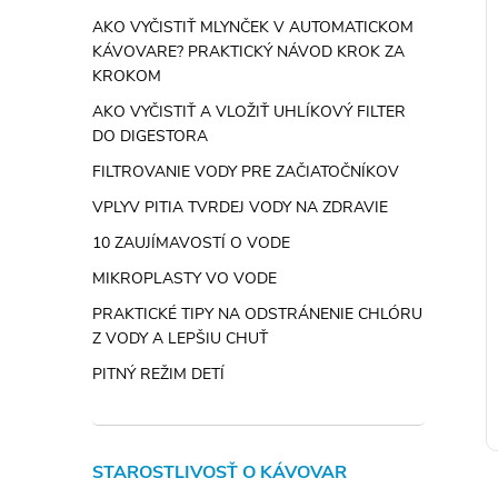
Novinka
AKO VYČISTIŤ MLYNČEK V AUTOMATICKOM
–22 %
–32 %
KÁVOVARE? PRAKTICKÝ NÁVOD KROK ZA
50,50 €
99 €
KROKOM
AKO VYČISTIŤ A VLOŽIŤ UHLÍKOVÝ FILTER
DO DIGESTORA
FILTROVANIE VODY PRE ZAČIATOČNÍKOV
VPLYV PITIA TVRDEJ VODY NA ZDRAVIE
10 ZAUJÍMAVOSTÍ O VODE
MIKROPLASTY VO VODE
r Aqua Crystalis
2x Vodný filter Aqua Crystalis
- náhrada filtra
AC-17376B - náhrada filtra
PRAKTICKÉ TIPY NA ODSTRÁNENIE CHLÓRU
6B (HAF-
DA97-17376B (HAF-
Z VODY A LEPŠIU CHUŤ
H
54,39 € bez DPH
re chladničky
QIN/EXP) pre chladničky
66,90 €
PITNÝ REŽIM DETÍ
DO KOŠÍKA
DO KOŠÍKA
SAMSUNG
Skladom
Kód:
3410
Kód:
3411
STAROSTLIVOSŤ O KÁVOVAR