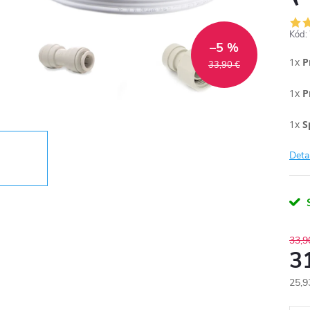
Kód:
–5 %
1x
P
33,90 €
1x
P
1x
S
Deta
33,9
3
25,9
Jedn