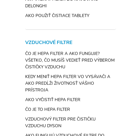
DELONGHI
AKO POUŽIŤ ČISTIACE TABLETY
VZDUCHOVÉ FILTRE
ČO JE HEPA FILTER A AKO FUNGUJE?
VŠETKO, ČO MUSÍŠ VEDIEŤ PRED VÝBEROM
ČISTIČKY VZDUCHU
KEDY MENIŤ HEPA FILTER VO VYSÁVAČI A
AKO PREDĹŽI ŽIVOTNOSŤ VÁŠHO
PRÍSTROJA
AKO VYČISTIŤ HEPA FILTER
ČO JE TO HEPA FILTER
VZDUCHOVÝ FILTER PRE ČISTIČKU
VZDUCHU DYSON
AKO FUNGUJÚ VZDUCHOVÉ FILTRE DO