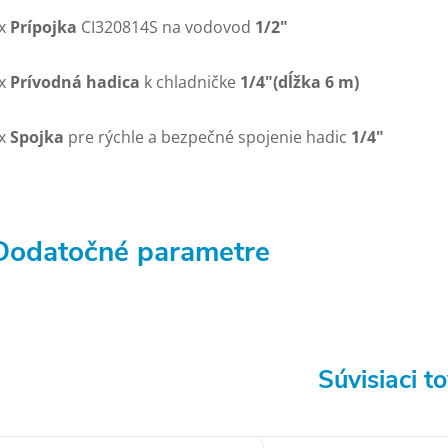
x
Prípojka
CI320814S na vodovod
1/2"
x
Prívodná hadica
k chladničke
1/4"(dĺžka 6 m)
x
Spojka
pre rýchle a bezpečné spojenie hadic
1/4"
Dodatočné parametre
Súvisiaci t