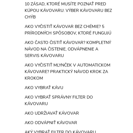
10 ZÁSAD, KTORÉ MUSÍTE POZNAŤ PRED
KÚPOU KÁVOVARU: VÝBER KÁVOVARU BEZ
CHÝB
AKO VYČISTIŤ KÁVOVAR BEZ CHÉMIE? 5
PRÍRODNÝCH SPÔSOBOV, KTORÉ FUNGUJÚ
AKO ČASTO ČISTIŤ KÁVOVAR? KOMPLETNÝ
NÁVOD NA ČISTENIE, ODVÁPNENIE A
SERVIS KÁVOVARU
AKO VYČISTIŤ MLYNČEK V AUTOMATICKOM
KÁVOVARE? PRAKTICKÝ NÁVOD KROK ZA
KROKOM
AKO VYBRAŤ KÁVU
AKO VYBRAŤ SPRÁVNY FILTER DO
KÁVOVARU
AKO UDRŽIAVAŤ KÁVOVAR
AKO ODVÁPNIŤ KÁVOVAR
AKÝ VYBRAŤ FILTER DO KÁVOVARU