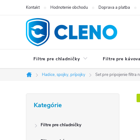
Prejsť
Kontakt
Hodnotenie obchodu
Doprava a platba
na
obsah
Filtre pre chladničky
Filtre pre kávov
Hadice, spojky, prípojky
Set pre pripojenie filtra 
Domov
B
Preskočiť
Kategórie
kategórie
o
č
Filtre pre chladničky
n