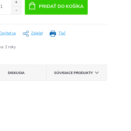
:
PRIDAŤ DO KOŠÍKA
Opýtať sa
Zdieľať
Tlač
ka
:
2 roky
DISKUSIA
SÚVISIACE PRODUKTY