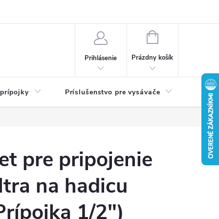
né podmienky
Ochrana osobných údajov
Návody
NÁKUPNÝ
KOŠÍK
Prázdny košík
Prihlásenie
 prípojky
Príslušenstvo pre vysávače
Filtra
et pre pripojenie
iltra na hadicu
Prípojka 1/2")