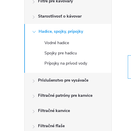
Filtre pre kávovary
ý
Starostlivosť o kávovar
p
a
Hadice, spojky, prípojky
n
Vodné hadice
e
Spojky pre hadicu
Prípojky na prívod vody
l
Príslušenstvo pre vysávače
Filtračné patróny pre kanvice
Filtračné kanvice
Filtračné fľaše