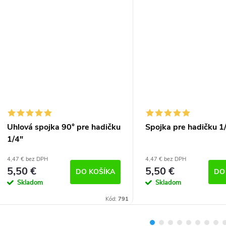
Uhlová spojka 90° pre hadičku
Spojka pre hadičku 1
1/4"
4,47 € bez DPH
4,47 € bez DPH
5,50 €
5,50 €
DO KOŠÍKA
DO
Skladom
Skladom
Kód:
791