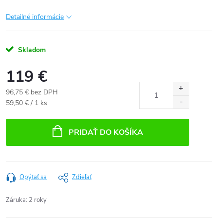
Detailné informácie
Skladom
119 €
96,75 € bez DPH
Jednotková
59,50 € / 1 ks
cena:
PRIDAŤ DO KOŠÍKA
Opýtať sa
Zdieľať
Záruka
:
2 roky