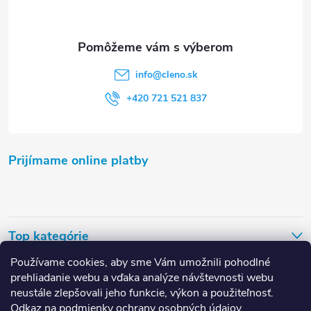
i
e
info
@
cleno.sk
+420 721 521 837
Prijímame online platby
Top kategórie
Používame cookies, aby sme Vám umožnili pohodlné
Užitočné odkazy
prehliadanie webu a vďaka analýze návštevnosti webu
neustále zlepšovali jeho funkcie, výkon a použiteľnosť.
Odkaz na
podmienky ochrany osobných údajov
.