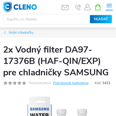
Prejsť
NÁKUPN
KOŠÍK
na
obsah
HĽADAŤ
Vnútri chladničky
2x Vodný filter DA97-
17376B (HAF-QIN/EXP)
pre chladničky SAMSUNG
Neohodnotené
Podrobnosti hodnotenia
Kód:
3421