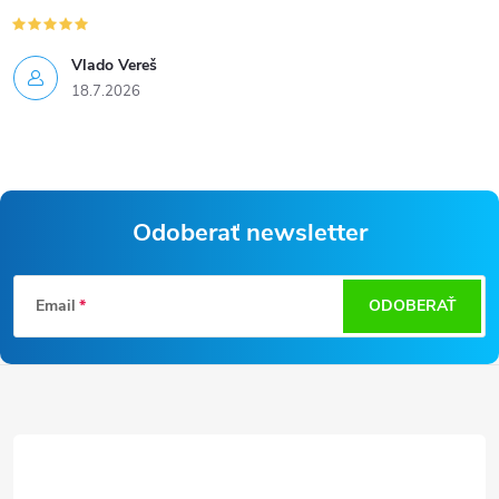
Vlado Vereš
18.7.2026
Odoberať newsletter
Z
Email
ODOBERAŤ
á
p
ä
t