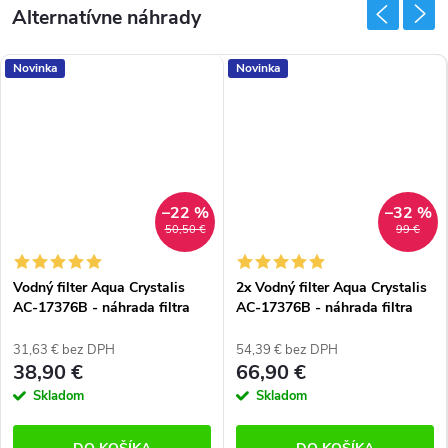
Novinka
Novinka
–22 %
–32 %
50,50 €
99 €
Vodný filter Aqua Crystalis
2x Vodný filter Aqua Crystalis
AC-17376B - náhrada filtra
AC-17376B - náhrada filtra
DA97-17376B (HAF-QIN/EXP)
DA97-17376B (HAF-QIN/EXP)
pre chladničky SAMSUNG
pre chladničky SAMSUNG
31,63 € bez DPH
54,39 € bez DPH
38,90 €
66,90 €
Skladom
Skladom