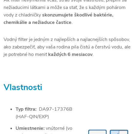
Ak filter nevymeníte včas, stratí svoje vlastnosti, preplní sa
nežiaducimi látkami a môže sa stať, že s každým pohárom
vody z chladničky
skonzumujete škodlivé baktérie,
chemikálie a nežiaduce častice
.
Vodný filter je jedným z najlepších a najlacnejších spôsobov,
ako zabezpečiť, aby vaša rodina pila čistú a čerstvú vodu, ale
je potrebné ho meniť
každých
6 mesiacov
.
Vlastnosti
Typ filtra:
DA97-17376B
(HAF-QIN/EXP)
Umiestnenie:
vnútorné (vo