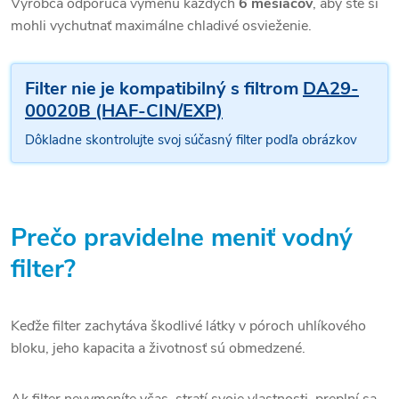
Výrobca odporúča výmenu každých
6 mesiacov
, aby ste si
mohli vychutnať maximálne chladivé osvieženie.
Filter nie je kompatibilný s filtrom
DA29-
00020B (HAF-CIN/EXP)
Dôkladne skontrolujte svoj súčasný filter podľa obrázkov
Prečo pravidelne meniť vodný
filter?
Keďže filter
zachytáva škodlivé látky v póroch uhlíkového
bloku, jeho kapacita a životnosť sú obmedzené.