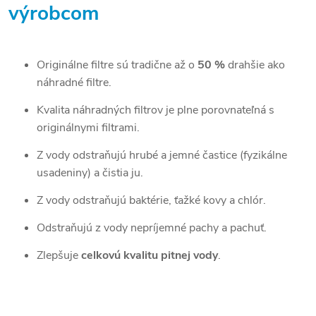
výrobcom
Originálne filtre sú tradične až o
50 %
drahšie ako
náhradné filtre.
Kvalita náhradných filtrov je plne porovnateľná s
originálnymi filtrami.
Z vody odstraňujú hrubé a jemné častice (fyzikálne
usadeniny) a čistia ju.
Z vody odstraňujú baktérie, ťažké kovy a chlór.
Odstraňujú z vody nepríjemné pachy a pachuť.
Zlepšuje
celkovú kvalitu pitnej vody
.