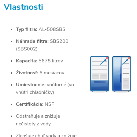
Vlastnosti
Typ filtra:
AL-508SBS
Náhrada filtra:
SBS200
(SBS002)
Kapacita:
5678 litrov
Životnosť:
6 mesiacov
Umiestnenie:
vnútorné (vo
vnútri chladničky)
Certifikácia:
NSF
Odstraňuje a znižuje
nečistoty z vody
Zlepšuje chuť vody a znižuje