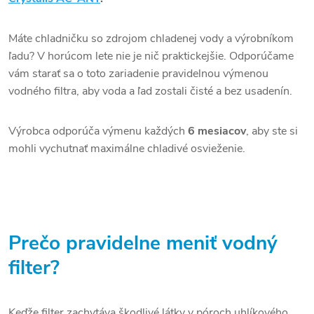
Máte chladničku so zdrojom chladenej vody a výrobníkom
ľadu? V horúcom lete nie je nič praktickejšie. Odporúčame
vám starať sa o toto zariadenie pravidelnou výmenou
vodného filtra, aby voda a ľad zostali čisté a bez usadenín.
Výrobca odporúča výmenu každých
6 mesiacov
, aby ste si
mohli vychutnať maximálne chladivé osvieženie.
Prečo pravidelne meniť vodný
filter?
Keďže filter
zachytáva škodlivé látky v póroch uhlíkového