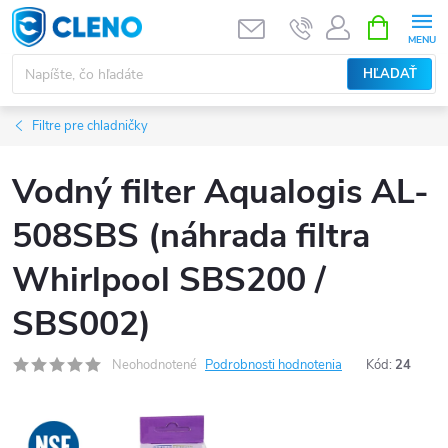
Prejsť
NÁKUPN
KOŠÍK
na
obsah
HĽADAŤ
Filtre pre chladničky
Vodný filter Aqualogis AL-
508SBS (náhrada filtra
Whirlpool SBS200 /
SBS002)
Neohodnotené
Podrobnosti hodnotenia
Kód:
24