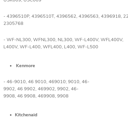
USK009, USC009
- 4396510P, 4396510T, 4396562, 4396563, 4396918, 2
2305768
- WF-NL300, WFNL300, NL300, WF-L400V, WFL400V,
L400V, WF-L400, WFL400, L400, WF-L500
Kenmore
- 46-9010, 46 9010, 469010; 9010, 46-
9902, 46 9902, 469902, 9902, 46-
9908, 46 9908, 469908, 9908
Kitchenaid