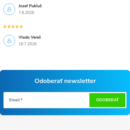
Jozef Pukluš
7.8.2026
Vlado Vereš
18.7.2026
Odoberať newsletter
Z
Email
ODOBERAŤ
á
p
ä