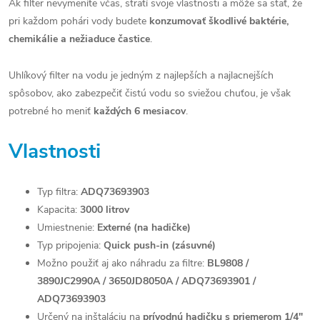
Ak filter nevymeníte včas, stratí svoje vlastnosti a môže sa stať, že
pri každom pohári vody budete
konzumovať škodlivé baktérie,
chemikálie a nežiaduce častice
.
Uhlíkový filter na vodu je jedným z najlepších a najlacnejších
spôsobov, ako zabezpečiť čistú vodu so sviežou chuťou, je však
potrebné ho meniť
každých 6 mesiacov
.
Vlastnosti
Typ filtra:
ADQ73693903
Kapacita:
3000 litrov
Umiestnenie:
Externé (na hadičke)
Typ pripojenia:
Quick push-in (zásuvné)
Možno použiť aj ako náhradu za filtre:
BL9808 /
3890JC2990A / 3650JD8050A / ADQ73693901 /
ADQ73693903
Určený na inštaláciu na
prívodnú hadičku s priemerom 1/4"