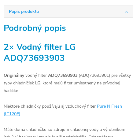
Popis produktu
Podrobný popis
2× Vodný filter LG
ADQ73693903
Originálny
vodný filter
ADQ73693903
(ADQ73693901) pre všetky
typy chladničiek
LG
, ktoré majú filter umiestnený na prívodnej
hadičke.
Niektoré chladničky používajú aj vzduchový filter
Pure N Fresh
(LT120F)
.
Máte doma chladničku so zdrojom chladenej vody a výrobníkom