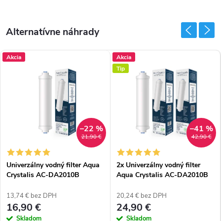
Akcia
Akcia
Tip
–22 %
–41 %
21,90 €
42,90 €
Univerzálny vodný filter Aqua
2x Univerzálny vodný filter
Crystalis AC-DA2010B
Aqua Crystalis AC-DA2010B
(kompatibilný s DA29-10105J)
(kompatibilný s DA29-10105J)
13,74 € bez DPH
20,24 € bez DPH
16,90 €
24,90 €
Skladom
Skladom