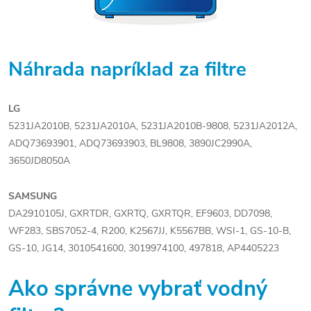
Náhrada napríklad za filtre
LG
5231JA2010B, 5231JA2010A, 5231JA2010B-9808, 5231JA2012A,
ADQ73693901, ADQ73693903, BL9808, 3890JC2990A,
3650JD8050A
SAMSUNG
DA2910105J, GXRTDR, GXRTQ, GXRTQR, EF9603, DD7098,
WF283, SBS7052-4, R200, K2567JJ, K5567BB, WSI-1, GS-10-B,
GS-10, JG14, 3010541600, 3019974100, 497818, AP4405223
Ako správne vybrať vodný