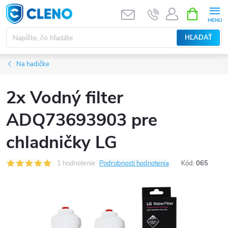
Prejsť
NÁKUPN
KOŠÍK
na
obsah
HĽADAŤ
Na hadičke
2x Vodný filter
ADQ73693903 pre
chladničky LG
1 hodnotenie
Podrobnosti hodnotenia
Kód:
065