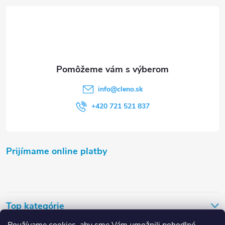
t
i
e
info
@
cleno.sk
+420 721 521 837
Prijímame online platby
Top kategórie