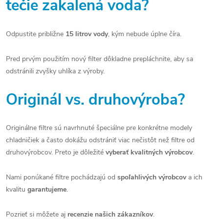
tečie zakalená voda?
Odpustite približne
15 litrov vody
, kým nebude úplne číra.
Pred prvým použitím nový filter dôkladne prepláchnite, aby sa
odstránili zvyšky uhlíka z výroby.
Originál vs. druhovýroba?
Originálne filtre sú navrhnuté špeciálne pre konkrétne modely
chladničiek a často dokážu odstrániť viac nečistôt než filtre od
druhovýrobcov. Preto je dôležité
vyberať kvalitných výrobcov
.
Nami ponúkané filtre pochádzajú od
spoľahlivých výrobcov
a ich
kvalitu
garantujeme
.
Pozrieť si môžete aj
recenzie našich zákazníkov
.