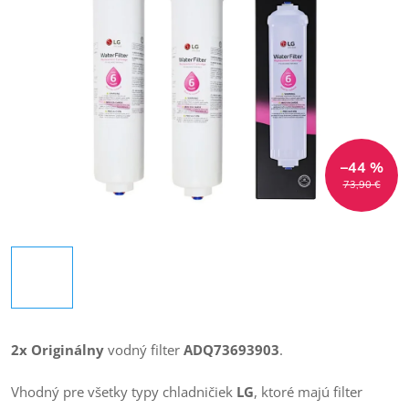
–44 %
73,90 €
2x Originálny
vodný filter
ADQ73693903
.
Vhodný pre všetky typy chladničiek
LG
, ktoré majú filter