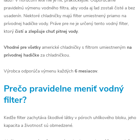
ľadu? V horúcom lete nie je nič praktickejšie. Odporúčame
pravidelnú výmenu vodného filtra, aby voda aj ľad zostali čisté a bez
usadenín. Niektoré chladničky majú filter umiestnený priamo na
prívodnej hadičke vody. Práve pre ne je určený tento vodný filter,
ktorý
čistí a zlepšuje chuť pitnej vody
.
Vhodné pre všetky
americké chladničky s filtrom umiestneným
na
prívodnej hadičke
za chladničkou.
Výrobca odporúča výmenu každých
6 mesiacov
.
Prečo pravidelne meniť vodný
filter?
Keďže filter zachytáva škodlivé látky v póroch uhlíkového bloku, jeho
kapacita a životnosť sú obmedzené.