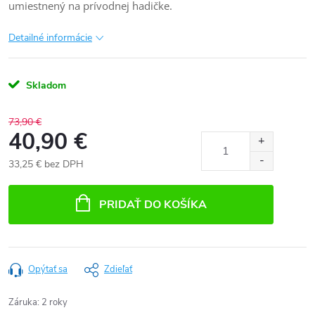
umiestnený na prívodnej hadičke.
Detailné informácie
Skladom
73,90 €
40,90 €
33,25 € bez DPH
Jednotková
cena:
PRIDAŤ DO KOŠÍKA
Opýtať sa
Zdieľať
Záruka
:
2 roky