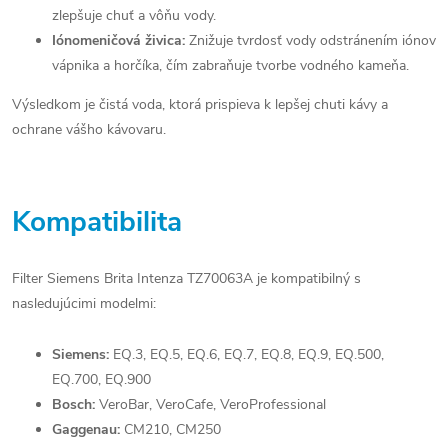
zlepšuje chuť a vôňu vody.
Iónomeničová živica:
Znižuje tvrdosť vody odstránením iónov
vápnika a horčíka, čím zabraňuje tvorbe vodného kameňa.
Výsledkom je čistá voda, ktorá prispieva k lepšej chuti kávy a
ochrane vášho kávovaru.
Kompatibilita
Filter Siemens Brita Intenza TZ70063A je kompatibilný s
nasledujúcimi modelmi:
Siemens:
EQ.3, EQ.5, EQ.6, EQ.7, EQ.8, EQ.9, EQ.500,
EQ.700, EQ.900
Bosch:
VeroBar, VeroCafe, VeroProfessional
Gaggenau:
CM210, CM250