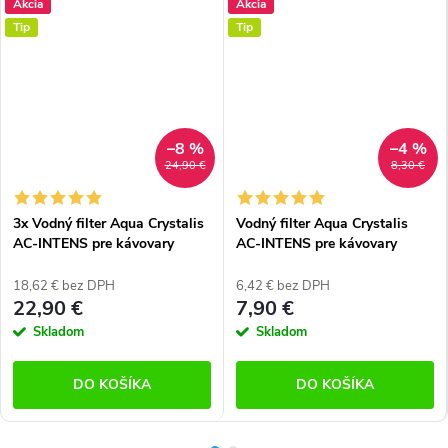
Akcia
Akcia
Tip
Tip
–8 %
–4 %
24,90 €
8,30 €
3x Vodný filter Aqua Crystalis
Vodný filter Aqua Crystalis
AC-INTENS pre kávovary
AC-INTENS pre kávovary
značky Bosch, Siemens, Neff,
značky Bosch, Siemens, Neff,
Gaggenau
Gaggenau
18,62 € bez DPH
6,42 € bez DPH
22,90 €
7,90 €
Skladom
Skladom
DO KOŠÍKA
DO KOŠÍKA