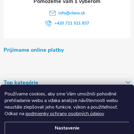
info
@
cleno.sk
+420 721 521 837
Prijímame online platby
Top kategórie
Používame cookies, aby sme Vám umožnili pohodlné
Užitočné odkazy
prehliadanie webu a vďaka analýze návštevnosti webu
neustále zlepšovali jeho funkcie, výkon a použiteľnosť.
Odkaz na
podmienky ochrany osobných údajov
.
Nastavenie