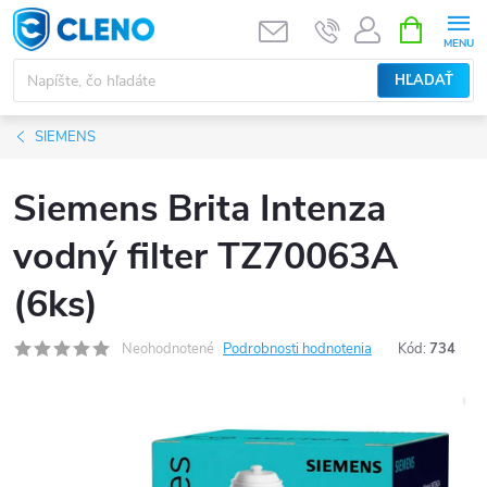
Prejsť
NÁKUPN
KOŠÍK
na
obsah
HĽADAŤ
SIEMENS
Siemens Brita Intenza
vodný filter TZ70063A
(6ks)
Neohodnotené
Podrobnosti hodnotenia
Kód:
734