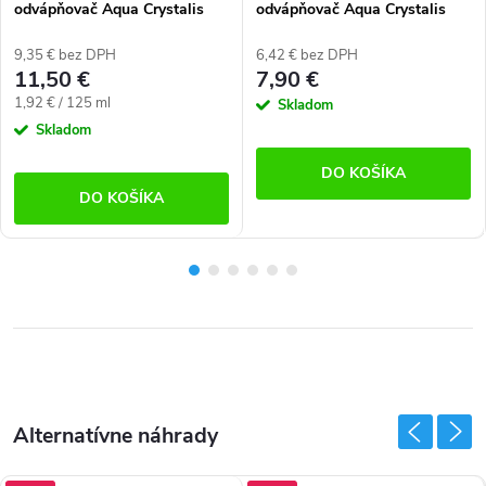
odvápňovač Aqua Crystalis
odvápňovač Aqua Crystalis
AC-DSCLR750 (750 ml)
AC-DSCLR250 (250 ml)
9,35 € bez DPH
6,42 € bez DPH
11,50 €
7,90 €
Jednotková
1,92 € / 125 ml
Skladom
cena:
Skladom
DO KOŠÍKA
DO KOŠÍKA