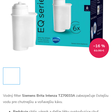
–16 %
61,90 €
Vodný filter
Siemens
Brita Intenza TZ70033A
zabezpečuje čistejšiu
vodu pre chutnejšiu a voňavejšiu kávu.
Redukuje
chlór, vápnik a ďalšie látky ovplyvňujúce chuť,