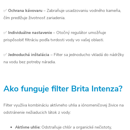
✅
Ochrana kávovaru
– Zabraňuje usadzovaniu vodného kameňa,
čím predlžuje životnosť zariadenia.
✅
Individuálne nastavenie
– Otočný regulátor umožňuje
prispôsobiť filtráciu podľa tvrdosti vody vo vašej oblasti.
✅
Jednoduchá inštalácia
– Filter sa jednoducho vkladá do nádržky
na vodu bez potreby náradia.
Ako funguje filter Brita Intenza?
Filter využíva kombináciu aktívneho uhlia a iónomeničovej živice na
odstránenie nežiaducich látok z vody:
Aktívne uhlie:
Odstraňuje chlór a organické nečistoty,