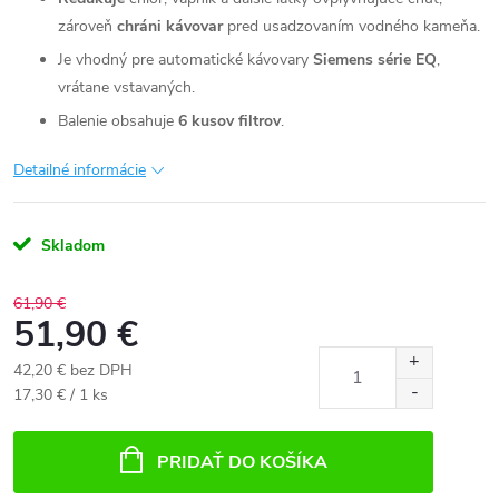
zároveň
chráni kávovar
pred usadzovaním vodného kameňa.
Je vhodný pre automatické kávovary
Siemens série EQ
,
vrátane vstavaných.
Balenie obsahuje
6 kusov filtrov
.
Detailné informácie
Skladom
61,90 €
51,90 €
42,20 € bez DPH
Jednotková
17,30 € / 1 ks
cena:
PRIDAŤ DO KOŠÍKA