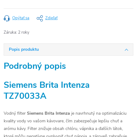
Opýtať sa
Zdieľať
Záruka
:
2 roky
Popis produktu
Podrobný popis
Siemens Brita Intenza
TZ70033A
Vodný filter
Siemens Brita Intenza
je navrhnutý na optimalizáciu
kvality vody vo vašom kávovare, čím zabezpečuje lepšiu chuť a
arómu kávy. Filter znižuje obsah chlóru, vápnika a ďalších látok,
ktoré môžu negatívne ovplyvniť chuť nápoja, a zároveň zabraňuje