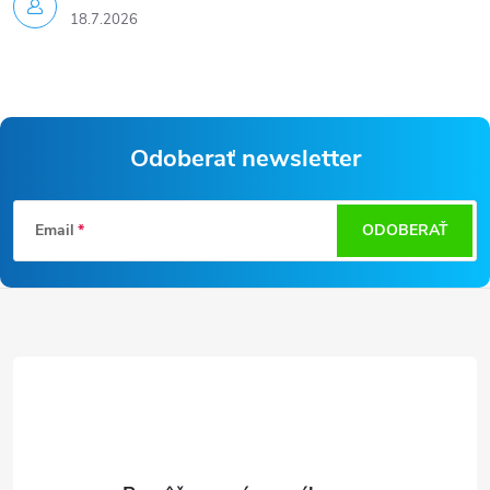
18.7.2026
Odoberať newsletter
Z
Email
ODOBERAŤ
á
p
ä
t
i
e