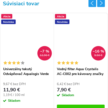
Súvisiaci tovar
Akcia
Akcia
Novinka
Novinka
–7 %
–16 %
12,90 €
9,50 €
Univerzálny tekutý
Vodný filter Aqua Crystalis
Odvápňovač Aqualogis Verde
AC-C002 pre kávovary značky
(1000 ml)
Delonghi (náhrada filtra DLS
C002)
9,67 € bez DPH
6,42 € bez DPH
11,90 €
7,90 €
Jednotková
1,19 € / 100 ml
Skladom
cena:
Skladom