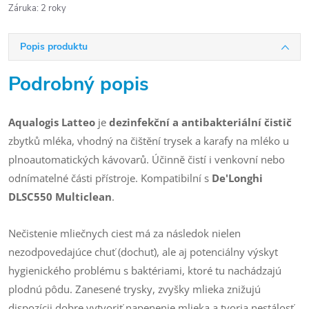
Záruka
:
2 roky
Popis produktu
Podrobný popis
Aqualogis Latteo
je
dezinfekční a antibakteriální čistič
zbytků mléka, vhodný na čištění trysek a karafy na mléko u
plnoautomatických kávovarů. Účinně čistí i venkovní nebo
odnímatelné části přístroje. Kompatibilní s
De'Longhi
DLSC550 Multiclean
.
Nečistenie mliečnych ciest má za následok nielen
nezodpovedajúce chuť (dochuť), ale aj potenciálny výskyt
hygienického problému s baktériami, ktoré tu nachádzajú
plodnú pôdu. Zanesené trysky, zvyšky mlieka znižujú
dispozícii dobre vytvoriť napenenie mlieka a tvoria nestálosť