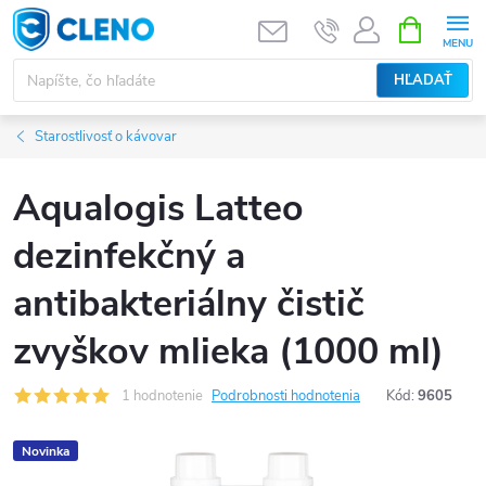
Prejsť
NÁKUPN
KOŠÍK
na
obsah
HĽADAŤ
Starostlivosť o kávovar
Aqualogis Latteo
dezinfekčný a
antibakteriálny čistič
zvyškov mlieka (1000 ml)
1 hodnotenie
Podrobnosti hodnotenia
Kód:
9605
Novinka