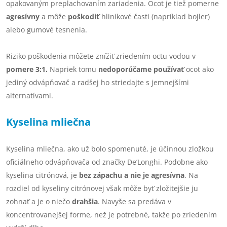
opakovaným preplachovaním zariadenia. Ocot je tiež pomerne
agresívny
a môže
poškodiť
hliníkové časti (napríklad bojler)
alebo gumové tesnenia.
Riziko poškodenia môžete znížiť zriedením octu vodou v
pomere 3:1.
Napriek tomu
nedoporúčame používať
ocot ako
jediný odvápňovač a radšej ho striedajte s jemnejšími
alternatívami.
Kyselina mliečna
Kyselina mliečna, ako už bolo spomenuté, je účinnou zložkou
oficiálneho odvápňovača od značky De’Longhi. Podobne ako
kyselina citrónová, je
bez zápachu a nie je agresívna
. Na
rozdiel od kyseliny citrónovej však môže byť zložitejšie ju
zohnať a je o niečo
drahšia
. Navyše sa predáva v
koncentrovanejšej forme, než je potrebné, takže po zriedením