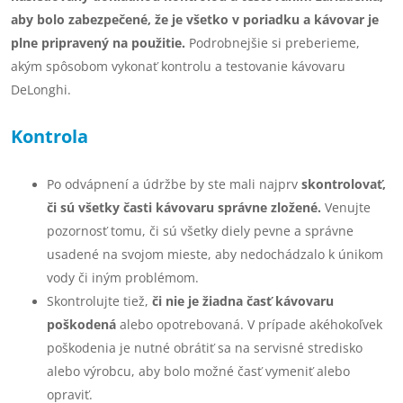
aby bolo zabezpečené, že je všetko v poriadku a kávovar je
plne pripravený na použitie.
Podrobnejšie si preberieme,
akým spôsobom vykonať kontrolu a testovanie kávovaru
DeLonghi.
Kontrola
Po odvápnení a údržbe by ste mali najprv
skontrolovať,
či sú všetky časti kávovaru správne zložené.
Venujte
pozornosť tomu, či sú všetky diely pevne a správne
usadené na svojom mieste, aby nedochádzalo k únikom
vody či iným problémom.
Skontrolujte tiež,
či nie je žiadna časť kávovaru
poškodená
alebo opotrebovaná. V prípade akéhokoľvek
poškodenia je nutné obrátiť sa na servisné stredisko
alebo výrobcu, aby bolo možné časť vymeniť alebo
opraviť.