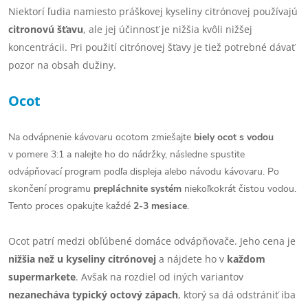
Niektorí ľudia namiesto práškovej kyseliny citrónovej používajú
citronovú šťavu
, ale jej účinnosť je nižšia kvôli nižšej
koncentrácii. Pri použití citrónovej šťavy je tiež potrebné dávať
pozor na obsah dužiny.
Ocot
Na odvápnenie kávovaru ocotom zmiešajte
biely ocot s vodou
v pomere 3:1 a nalejte ho do nádržky, následne spustite
odvápňovací program podľa displeja alebo návodu kávovaru. Po
skončení programu
prepláchnite systém
niekoľkokrát čistou vodou.
Tento proces opakujte každé
2-3 mesiace
.
Ocot patrí medzi obľúbené domáce odvápňovače. Jeho cena je
nižšia než u kyseliny citrónovej
a nájdete ho v
každom
supermarkete
. Avšak na rozdiel od iných variantov
nezanecháva typický octový zápach
, ktorý sa dá odstrániť iba