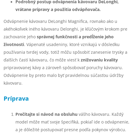
Podrobný postup odvápnenia kávovaru DeLonghi,
vrátane prípravy a použitia odvápňovača.
Odvápnenie kávovaru DeLonghi Magnifica, rovnako ako u
akéhokoľvek iného kávovaru Delonghi, je kľúčovým krokom pre
zachovanie jeho
správnej funkčnosti a predĺženie jeho
životnosti
. Vápenaté usadeniny, ktoré vznikajú v dôsledku
používania tvrdej vody, totiž môžu spôsobiť zanesenie trysky a
ďalších častí kávovaru, čo môže viesť k
znižovaniu kvality
pripravovanej kávy a zároveň spôsobovať poruchy kávovaru.
Odvápnenie by preto malo byť pravidelnou súčasťou údržby
kávovaru.
Príprava
Prečítajte si návod na obsluhu
vášho kávovaru. Každý
model môže mať svoje špecifiká, pokiaľ ide o odvápnenie,
a je dôležité postupovať presne podľa pokynov výrobcu.