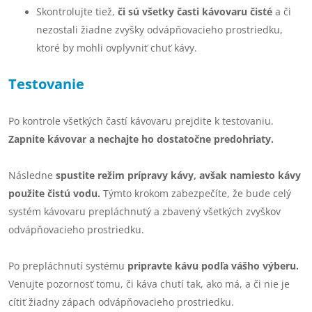
Skontrolujte tiež,
či sú všetky časti kávovaru čisté
a či
nezostali žiadne zvyšky odvápňovacieho prostriedku,
ktoré by mohli ovplyvniť chuť kávy.
Testovanie
Po kontrole všetkých častí kávovaru prejdite k testovaniu.
Zapnite kávovar a nechajte ho dostatočne predohriaty.
Následne
spustite režim prípravy kávy, avšak namiesto kávy
použite čistú vodu.
Týmto krokom zabezpečíte, že bude celý
systém kávovaru prepláchnutý a zbavený všetkých zvyškov
odvápňovacieho prostriedku.
Po prepláchnutí systému
pripravte kávu podľa vášho výberu.
Venujte pozornosť tomu, či káva chutí tak, ako má, a či nie je
cítiť žiadny zápach odvápňovacieho prostriedku.