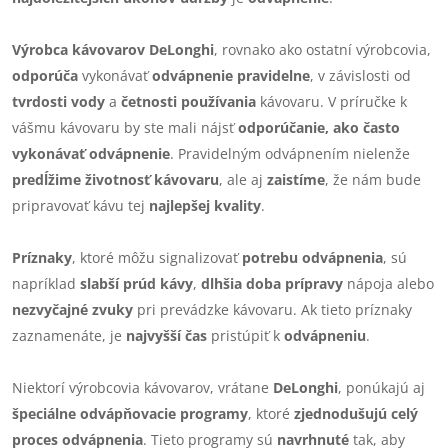
Výrobca kávovarov DeLonghi
, rovnako ako ostatní výrobcovia,
odporúča
vykonávať
odvápnenie pravidelne
, v závislosti od
tvrdosti vody
a
četnosti používania
kávovaru. V príručke k
vášmu kávovaru by ste mali nájsť
odporúčanie, ako často
vykonávať odvápnenie
. Pravidelným odvápnením nielenže
predĺžime životnosť kávovaru
, ale aj
zaistíme
, že nám bude
pripravovať kávu tej
najlepšej kvality
.
Príznaky
, ktoré môžu signalizovať
potrebu odvápnenia
, sú
napríklad
slabší prúd kávy
,
dlhšia doba prípravy
nápoja alebo
nezvyčajné zvuky
pri prevádzke kávovaru. Ak tieto príznaky
zaznamenáte, je
najvyšší čas
pristúpiť k
odvápneniu
.
Niektorí výrobcovia kávovarov, vrátane
DeLonghi
, ponúkajú aj
špeciálne odvápňovacie programy
, ktoré
zjednodušujú celý
proces odvápnenia
. Tieto programy sú
navrhnuté
tak, aby