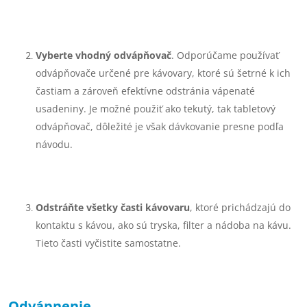
Vyberte vhodný odvápňovač
. Odporúčame používať
odvápňovače určené pre kávovary, ktoré sú šetrné k ich
častiam a zároveň efektívne odstránia vápenaté
usadeniny. Je možné použiť ako tekutý, tak tabletový
odvápňovač, dôležité je však dávkovanie presne podľa
návodu.
Odstráňte všetky časti kávovaru
, ktoré prichádzajú do
kontaktu s kávou, ako sú tryska, filter a nádoba na kávu.
Tieto časti vyčistite samostatne.
Odvápnenie