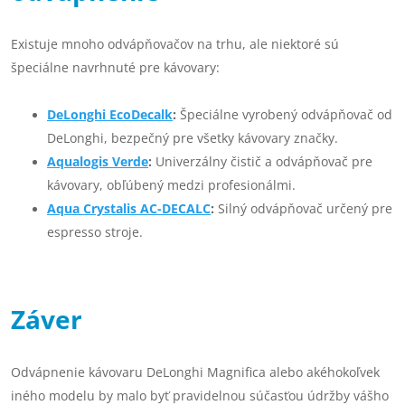
Existuje mnoho odvápňovačov na trhu, ale niektoré sú
špeciálne navrhnuté pre kávovary:
DeLonghi EcoDecalk
:
Špeciálne vyrobený odvápňovač od
DeLonghi, bezpečný pre všetky kávovary značky.
Aqualogis Verde
:
Univerzálny čistič a odvápňovač pre
kávovary, obľúbený medzi profesionálmi.
Aqua Crystalis AC-DECALC
:
Silný odvápňovač určený pre
espresso stroje.
Záver
Odvápnenie kávovaru DeLonghi Magnifica alebo akéhokoľvek
iného modelu by malo byť pravidelnou súčasťou údržby vášho