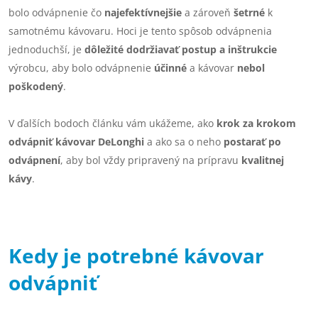
bolo odvápnenie čo
najefektívnejšie
a zároveň
šetrné
k
samotnému kávovaru. Hoci je tento spôsob odvápnenia
jednoduchší, je
dôležité dodržiavať postup a inštrukcie
výrobcu, aby bolo odvápnenie
účinné
a kávovar
nebol
poškodený
.
V ďalších bodoch článku vám ukážeme, ako
krok za krokom
odvápniť kávovar DeLonghi
a ako sa o neho
postarať po
odvápnení
, aby bol vždy pripravený na prípravu
kvalitnej
kávy
.
Kedy je potrebné kávovar
odvápniť