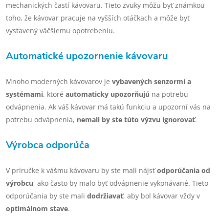
mechanických častí kávovaru. Tieto zvuky môžu byť známkou
toho, že kávovar pracuje na vyšších otáčkach a môže byť
vystavený väčšiemu opotrebeniu.
Automatické upozornenie kávovaru
Mnoho moderných kávovarov je
vybavených senzormi a
systémami
, ktoré
automaticky upozorňujú
na potrebu
odvápnenia. Ak váš kávovar má takú funkciu a upozorní vás na
potrebu odvápnenia,
nemali by ste túto výzvu ignorovať
.
Výrobca odporúča
V príručke k vášmu kávovaru by ste mali nájsť
odporúčania od
výrobcu
, ako často by malo byť odvápnenie vykonávané. Tieto
odporúčania by ste mali
dodržiavať
, aby bol kávovar vždy v
optimálnom stave
.