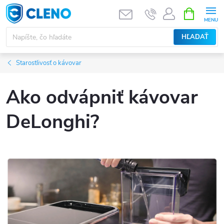
Prejsť
NÁKUPN
KOŠÍK
na
obsah
HĽADAŤ
Starostlivosť o kávovar
Ako odvápniť kávovar
DeLonghi?