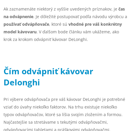
Ak zaznamenáte niektorý z vyššie uvedených príznakov, je
čas
na odvápnenie
. Je dôležité postupovať podľa návodu výrobcu a
používať odvápňovače
, ktoré sú
vhodné pre váš konkrétny
model kávovaru
. V ďalšom bode článku vám ukážeme, ako
krok za krokom odvápniť kávovar DeLonghi.
Čím odvápniť kávovar
Delonghi
Pri výbere odvápňovača pre váš kávovar DeLonghi je potrebné
vziať do úvahy niekoľko faktorov. Na trhu existuje niekoľko
typov odvápňovačov, ktoré sa líšia svojím zložením a formou.
Najčastejšie sa stretávame s tekutými odvápňovačmi,
odvápňovacími tabletami a práškovými odvápňovačmi.