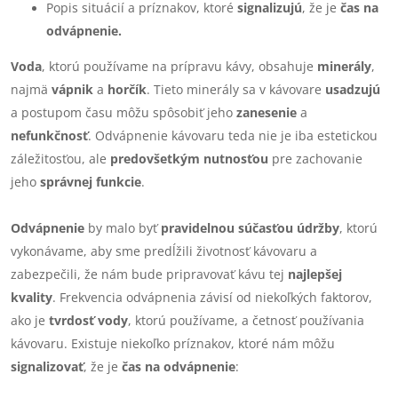
Popis situácií a príznakov, ktoré
signalizujú
, že je
čas na
odvápnenie.
Voda
, ktorú používame na prípravu kávy, obsahuje
minerály
,
najmä
vápnik
a
horčík
. Tieto minerály sa v kávovare
usadzujú
a postupom času môžu spôsobiť jeho
zanesenie
a
nefunkčnosť
. Odvápnenie kávovaru teda nie je iba estetickou
záležitosťou, ale
predovšetkým nutnosťou
pre zachovanie
jeho
správnej funkcie
.
Odvápnenie
by malo byť
pravidelnou súčasťou údržby
, ktorú
vykonávame, aby sme predĺžili životnosť kávovaru a
zabezpečili, že nám bude pripravovať kávu tej
najlepšej
kvality
. Frekvencia odvápnenia závisí od niekoľkých faktorov,
ako je
tvrdosť vody
, ktorú používame, a četnosť používania
kávovaru. Existuje niekoľko príznakov, ktoré nám môžu
signalizovať
, že je
čas na odvápnenie
: