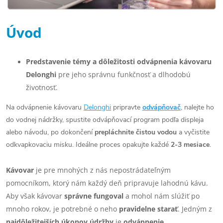
Úvod
Predstavenie témy a dôležitosti odvápnenia kávovaru
Delonghi
pre jeho správnu funkčnosť a dlhodobú
životnosť.
Na odvápnenie kávovaru
Delonghi
pripravte
odvápňovač
, nalejte ho
do vodnej nádržky, spustite odvápňovací program podľa displeja
alebo návodu, po dokončení
prepláchnite čistou vodou
a vyčistite
odkvapkovaciu misku. Ideálne proces opakujte každé
2-3 mesiace
.
Kávovar
je pre mnohých z nás nepostrádateľným
pomocníkom, ktorý nám každý deň pripravuje lahodnú kávu.
Aby však kávovar
správne fungoval
a mohol nám slúžiť po
mnoho rokov, je potrebné o neho
pravidelne starať
. Jedným z
najdôležitejších úkonov údržby
je
odvápnenie
.