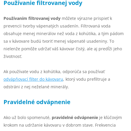
Používanie filtrovanej vody
Používaním filtrovanej vody
môžete výrazne prispieť k
prevencii tvorby vápenatých usadenín. Filtrovaná voda
obsahuje menej minerálov než voda z kohútika, a tým pádom
sa v kávovare budú tvoriť menej vápenaté usadeniny. To
nielenže pomôže udržať váš kávovar čistý, ale aj predĺži jeho
životnosť.
Ak používate vodu z kohútika, odporúča sa používať
odvápňovací filter do kávovaru
, ktorý vodu prefiltruje a
odstráni z nej neželané minerály.
Pravidelné odvápnenie
Ako už bolo spomenuté,
pravidelné odvápnenie
je kľúčovým
krokom na udržanie kávovaru v dobrom stave. Frekvencia