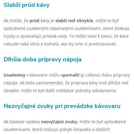
Slabší prúd kávy
Ak zistíte, že
prúd
kávy je
slabší než obvykle
, môže to byť
spôsobené usadenými vápenatými usadeninami, ktoré blokujú
trysky a spomaľujú prietok vody. To môže viesť k tomu, že káva
nebude taká silná a bohatá, ako by sme si predstavovali.
Dlhšia doba prípravy nápoja
Usadeniny
v kávovare môžu
spomaliť
aj celkovú dobu prípravy
nápoja. Ak teda zaznamenáte, že príprava kávy trvá dlhšie než
obvykle, môže to byť ďalší indikátor potreby odvápnenia.
Nezvyčajné zvuky pri prevádzke kávovaru
Ak kávovar vydáva
nezvyčajné zvuky
, môže to byť spôsobené
usadeninami, ktoré sťažujú pohyb čerpadla a ďalších