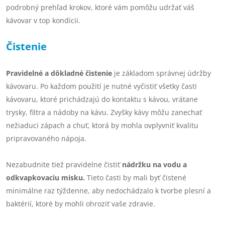
podrobný prehľad krokov, ktoré vám pomôžu udržať váš
kávovar v top kondícii.
Čistenie
Pravidelné a dôkladné čistenie
je základom správnej údržby
kávovaru. Po každom použití je nutné vyčistiť všetky časti
kávovaru, ktoré prichádzajú do kontaktu s kávou, vrátane
trysky, filtra a nádoby na kávu. Zvyšky kávy môžu zanechať
nežiaduci zápach a chuť, ktorá by mohla ovplyvniť kvalitu
pripravovaného nápoja.
Nezabudnite tiež pravidelne čistiť
nádržku na vodu a
odkvapkovaciu misku.
Tieto časti by mali byť čistené
minimálne raz týždenne, aby nedochádzalo k tvorbe plesní a
baktérií, ktoré by mohli ohroziť vaše zdravie.