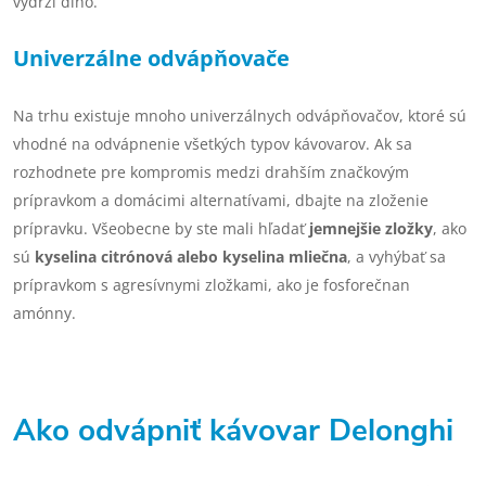
vydrží dlho.
Univerzálne odvápňovače
Na trhu existuje mnoho univerzálnych odvápňovačov, ktoré sú
vhodné na odvápnenie všetkých typov kávovarov. Ak sa
rozhodnete pre kompromis medzi drahším značkovým
prípravkom a domácimi alternatívami, dbajte na zloženie
prípravku. Všeobecne by ste mali hľadať
jemnejšie zložky
, ako
sú
kyselina citrónová alebo kyselina mliečna
, a vyhýbať sa
prípravkom s agresívnymi zložkami, ako je fosforečnan
amónny.
Ako odvápniť kávovar Delonghi