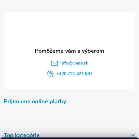
ä
t
i
e
info
@
cleno.sk
+420 721 521 837
Prijímame online platby
Top kategórie