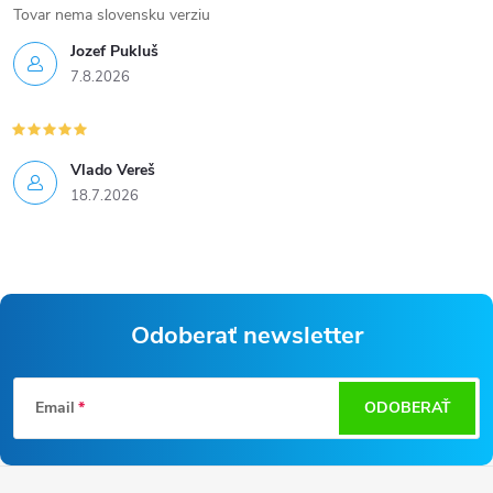
Tovar nema slovensku verziu
Jozef Pukluš
7.8.2026
Vlado Vereš
18.7.2026
Odoberať newsletter
Z
Email
ODOBERAŤ
á
p