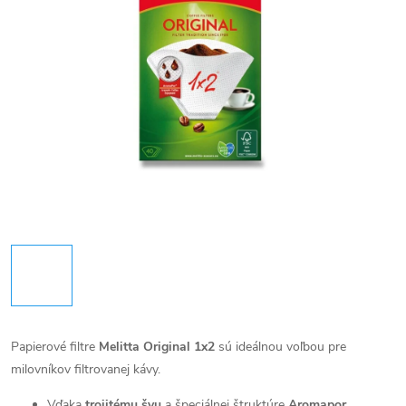
Papierové filtre
Melitta Original 1x2
sú ideálnou voľbou pre
milovníkov filtrovanej kávy.
Vďaka
trojitému švu
a špeciálnej štruktúre
Aromapor