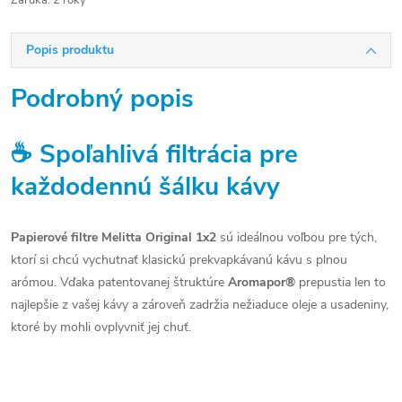
Záruka
:
2 roky
Popis produktu
Podrobný popis
☕ Spoľahlivá filtrácia pre
každodennú šálku kávy
Papierové filtre Melitta Original 1x2
sú ideálnou voľbou pre tých,
ktorí si chcú vychutnať klasickú prekvapkávanú kávu s plnou
arómou. Vďaka patentovanej štruktúre
Aromapor®
prepustia len to
najlepšie z vašej kávy a zároveň zadržia nežiaduce oleje a usadeniny,
ktoré by mohli ovplyvniť jej chuť.