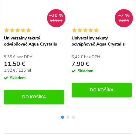
–20 %
–7 %
14,50 €
8,50 €
Univerzálny tekutý
Univerzálny tekutý
odvápňovač Aqua Crystalis
odvápňovač Aqua Crystalis
AC-DSCLR750 (750 ml)
AC-DSCLR250 (250 ml)
9,35 € bez DPH
6,42 € bez DPH
11,50 €
7,90 €
Jednotková
1,92 € / 125 ml
Skladom
cena:
Skladom
DO KOŠÍKA
DO KOŠÍKA