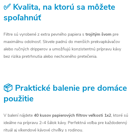
✅ Kvalita, na ktorú sa môžete
spoľahnúť
Filtre sú vyrobené z extra pevného papiera s
trojitým švom
pre
maximálnu odolnosť. Skvele padnú do menších prekvapkávačov
alebo ručných dripperov a umožňujú konzistentnú prípravu kávy
bez rizika pretrhnutia alebo nechceného pretečenia.
📦 Praktické balenie pre domáce
použitie
V balení nájdete
40 kusov papierových filtrov veľkosti 1x2
, ktoré sú
ideálne na prípravu 2–4 šálok kávy. Perfektná voľba pre každodenný
rituál aj víkendové kávové chvíľky s rodinou.