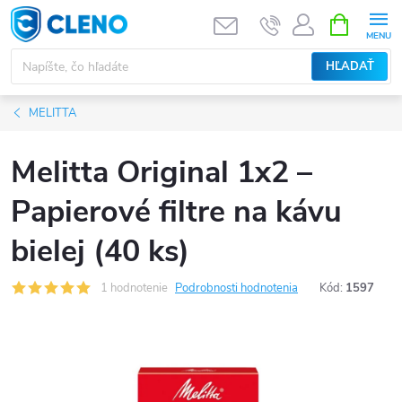
Prejsť
NÁKUPN
KOŠÍK
na
obsah
HĽADAŤ
MELITTA
Melitta Original 1x2 –
Papierové filtre na kávu
bielej (40 ks)
1 hodnotenie
Podrobnosti hodnotenia
Kód:
1597