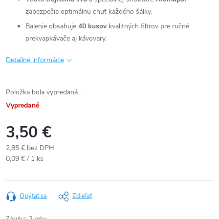
zabezpečia optimálnu chuť každého šálky.
Balenie obsahuje
40 kusov
kvalitných filtrov pre ručné
prekvapkávače aj kávovary.
Detailné informácie
Položka bola vypredaná…
Vypredané
3,50 €
2,85 € bez DPH
Jednotková
0,09 € / 1 ks
cena:
Opýtať sa
Zdieľať