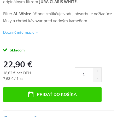
originálnym filtrom
JURA CLARIS WHITE.
Filter
AL-White
účinne zmäkčuje vodu, absorbuje nežiadúce
látky a chráni kávovar pred vodným kameňom.
Detailné informácie
Skladom
22,90 €
18,62 € bez DPH
Jednotková
7,63 € / 1 ks
cena:
PRIDAŤ DO KOŠÍKA