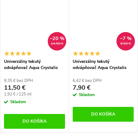
–20 %
–7 %
14,50 €
8,50 €
Univerzálny tekutý
Univerzálny tekutý
odvápňovač Aqua Crystalis
odvápňovač Aqua Crystalis
AC-DSCLR750 (750 ml)
AC-DSCLR250 (250 ml)
9,35 € bez DPH
6,42 € bez DPH
11,50 €
7,90 €
Jednotková
1,92 € / 125 ml
Skladom
cena:
Skladom
DO KOŠÍKA
DO KOŠÍKA