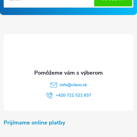
á
p
ä
t
i
e
info
@
cleno.sk
+420 721 521 837
Prijímame online platby