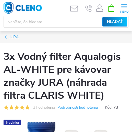
Prejsť
NÁKUPN
KOŠÍK
na
obsah
HĽADAŤ
JURA
3x Vodný filter Aqualogis
AL-WHITE pre kávovar
značky JURA (náhrada
filtra CLARIS WHITE)
3 hodnotenia
Podrobnosti hodnotenia
Kód:
73
Novinka