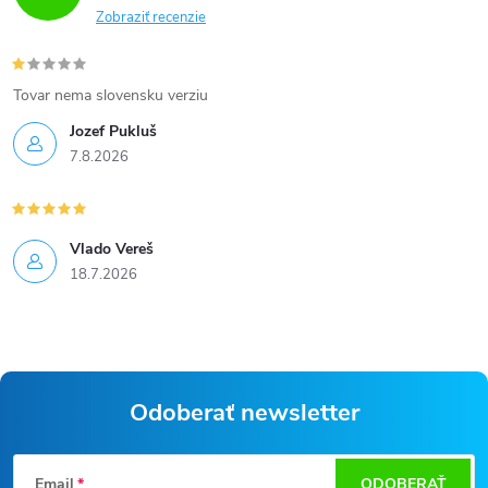
Zobraziť recenzie
Tovar nema slovensku verziu
Jozef Pukluš
7.8.2026
Vlado Vereš
18.7.2026
Odoberať newsletter
Z
Email
ODOBERAŤ