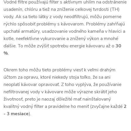
Vodné filtre používajú filter s aktívnym uhlím na odstránenie
usadenín, chlóru a tiež na zníženie celkovej tvrdosti (TH)
vody. Ak sa tieto látky z vody neodfiltrujú, môžu pomerne
rýchlo spôsobiť problémy s kávovarom. Problémy zahŕňajú
upchaté armatúry, usadzovanie vodného kameňa v hlavici a
kotle, neefektívne vykurovanie a znížený výkon a mnohé
ďalšie. To môže zvýšiť spotrebu energie kávovaru až o
30
%
.
Okrem toho môžu tieto problémy viesť k veľmi drahým
účtom za opravu, ktoré niekedy stoja toľko, že sa ani
neoplatí kávovar opravovať. Z toho vyplýva, že používanie
nefiltrovanej vody v kávovare môže výrazne skrátiť jeho
životnosť, preto je naozaj dôležité mať nainštalovaný
kvalitný vodný filter a pravidelne ho meniť (zvyčajne každé
2
- 3 mesiace
).