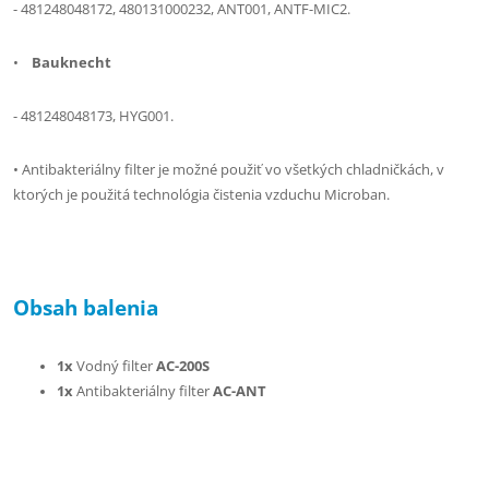
- 481248048172, 480131000232, ANT001, ANTF-MIC2.
•
Bauknecht
- 481248048173, HYG001.
• Antibakteriálny filter je možné použiť vo všetkých chladničkách, v
ktorých je použitá technológia čistenia vzduchu Microban.
Obsah balenia
1x
Vodný filter
AC-200S
1x
Antibakteriálny filter
AC-ANT