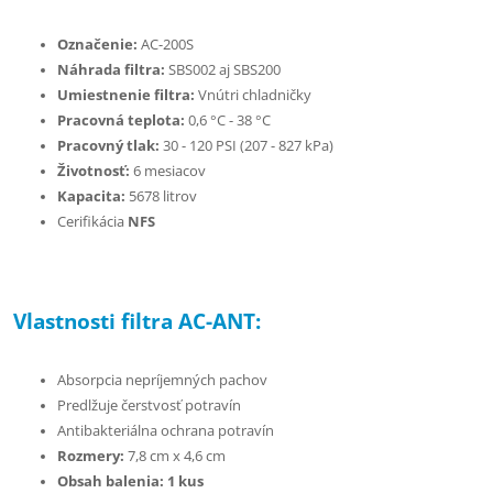
Označenie:
AC-200S
Náhrada filtra:
SBS002 aj SBS200
Umiestnenie filtra:
Vnútri chladničky
Pracovná teplota:
0,6 °C - 38 °C
Pracovný tlak:
30 - 120 PSI (207 - 827 kPa)
Životnosť:
6 mesiacov
Kapacita:
5678 litrov
Cerifikácia
NFS
Vlastnosti filtra AC-ANT:
Absorpcia nepríjemných pachov
Predlžuje čerstvosť potravín
Antibakteriálna ochrana potravín
Rozmery:
7,8 cm x 4,6 cm
Obsah balenia: 1 kus