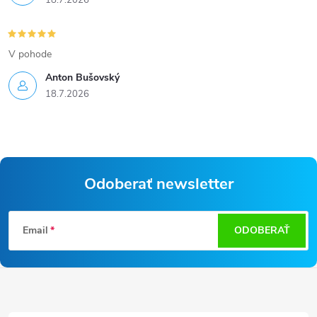
V pohode
Anton Bušovský
18.7.2026
Odoberať newsletter
Z
Email
ODOBERAŤ
á
p
ä