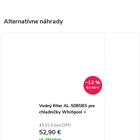
–13 %
61,50 €
Vodný filter AL-508SBS pre
chladničky Whirlpool +
antibakteriálny filter FFL-
199W - set 2+2
43,01 € bez DPH
52,90 €
Skladom