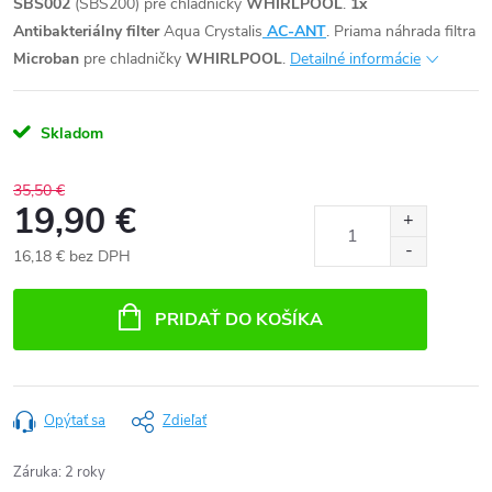
SBS002
(SBS200) pre chladničky
WHIRLPOOL
.
1x
Antibakteriálny filter
Aqua Crystalis
AC-ANT
. Priama náhrada filtra
Microban
pre chladničky
WHIRLPOOL
.
Detailné informácie
Skladom
35,50 €
19,90 €
16,18 € bez DPH
Jednotková
cena:
PRIDAŤ DO KOŠÍKA
Opýtať sa
Zdieľať
Záruka
:
2 roky