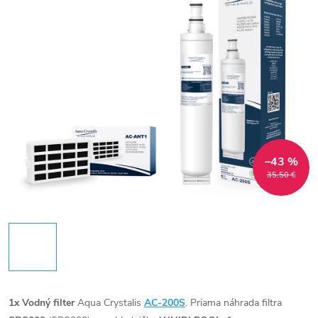
–43 %
35,50 €
1x
Vodný filter
Aqua Crystalis
AC-200S
. Priama náhrada filtra