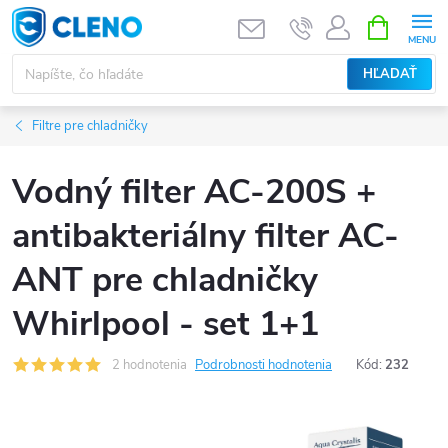
Prejsť
NÁKUPN
KOŠÍK
na
obsah
HĽADAŤ
Filtre pre chladničky
Vodný filter AC-200S +
antibakteriálny filter AC-
ANT pre chladničky
Whirlpool - set 1+1
2 hodnotenia
Podrobnosti hodnotenia
Kód:
232