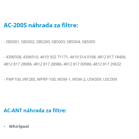
AC-200S náhrada za filtre:
- SBS001, SBS002, SBS200, SBS003, SBS004, SBS005
- 4396508, 4396510, 4619 502 71171, 4619 514 0168, 4812 817 18406,
4812 817 28986, 4812 817 28986, 4812 817 00086, 4812 817 29632
- PWF100, WF285, WPRF-100, WSW-1, WSW-2, USK009, USC009
AC-ANT náhrada za filtre:
•
Whirlpool