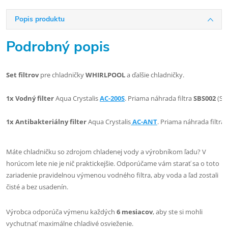
Popis produktu
Podrobný popis
Set filtrov
 pre chladničky 
WHIRLPOOL
 a ďalšie chladničky.

1x
Vodný filter 
Aqua Crystalis 
AC-200S
. Priama náhrada filtra 
SBS002
 (SB
1x
Antibakteriálny filter
 Aqua Crystalis
 AC-ANT
. Priama náhrada filtra
Máte chladničku so zdrojom chladenej vody a výrobníkom ľadu? V
horúcom lete nie je nič praktickejšie. Odporúčame vám starať sa o toto
zariadenie pravidelnou výmenou vodného filtra, aby voda a ľad zostali
čisté a bez usadenín.
Výrobca odporúča výmenu každých
6 mesiacov
, aby ste si mohli
vychutnať maximálne chladivé osvieženie.