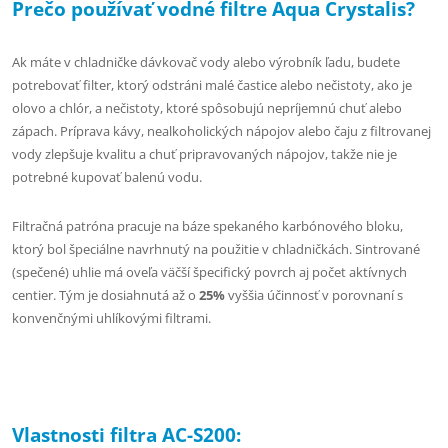
Prečo používať vodné filtre Aqua Crystalis?
Ak máte v chladničke dávkovač vody alebo výrobník ľadu, budete
potrebovať filter, ktorý odstráni malé častice alebo nečistoty, ako je
olovo a chlór, a nečistoty, ktoré spôsobujú nepríjemnú chuť alebo
zápach. Príprava kávy, nealkoholických nápojov alebo čaju z filtrovanej
vody zlepšuje kvalitu a chuť pripravovaných nápojov, takže nie je
potrebné kupovať balenú vodu.
Filtračná patróna pracuje na báze spekaného karbónového bloku,
ktorý bol špeciálne navrhnutý na použitie v chladničkách. Sintrované
(spečené) uhlie má oveľa väčší špecifický povrch aj počet aktívnych
centier. Tým je dosiahnutá až o
25%
vyššia účinnosť v porovnaní s
konvenčnými uhlíkovými filtrami.
Vlast
nosti filtra AC-S
200: