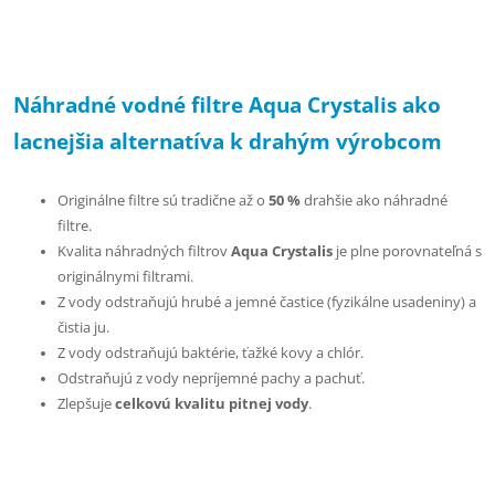
Náhradné vodné filtre Aqua Crystalis ako
lacnejšia alternatíva k drahým výrobcom
Originálne filtre sú tradične až o
50 %
drahšie ako náhradné
filtre.
Kvalita náhradných filtrov
Aqua Crystalis
je plne porovnateľná s
originálnymi filtrami.
Z vody odstraňujú hrubé a jemné častice (fyzikálne usadeniny) a
čistia ju.
Z vody odstraňujú baktérie, ťažké kovy a chlór.
Odstraňujú z vody nepríjemné pachy a pachuť.
Zlepšuje
celkovú kvalitu pitnej vody
.